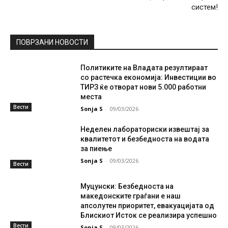
систем!
ПОВРЗАНИ НОВОСТИ
Политиките на Владата резултираат
со растечка економија: Инвестиции во
ТИРЗ ќе отворат нови 5.000 работни
места
Вести
Sonja S
-
09/03/2026
Неделен лабораториски извештај за
квалитетот и безбедноста на водата
за пиење
Sonja S
-
09/03/2026
Вести
Муцунски: Безбедноста на
македонските граѓани е наш
апсолутен приоритет, евакуацијата од
Блискиот Исток се реализира успешно
Вести
Sonja S
-
09/03/2026