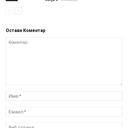
Остави Коментар
Коментар:
Им
Ем
Ве