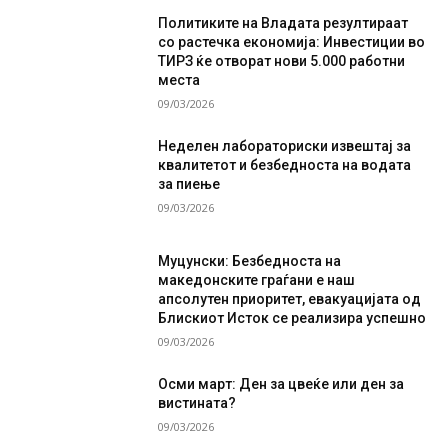
Политиките на Владата резултираат
со растечка економија: Инвестиции во
ТИРЗ ќе отворат нови 5.000 работни
места
09/03/2026
Неделен лабораториски извештај за
квалитетот и безбедноста на водата
за пиење
09/03/2026
Муцунски: Безбедноста на
македонските граѓани е наш
апсолутен приоритет, евакуацијата од
Блискиот Исток се реализира успешно
09/03/2026
Осми март: Ден за цвеќе или ден за
вистината?
09/03/2026