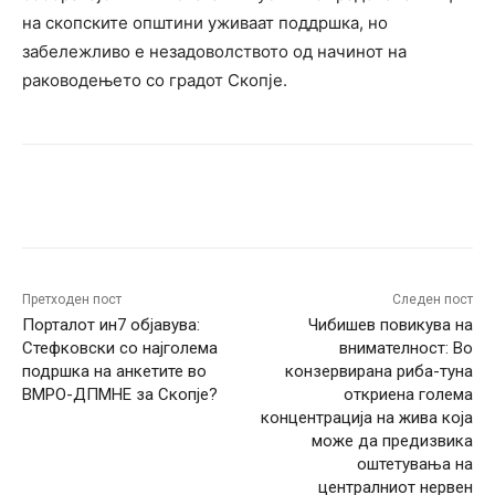
на скопските општини уживаат поддршка, но
забележливо е незадоволството од начинот на
раководењето со градот Скопје.
Facebook
Twitter
Pinterest
W
Претходен пост
Следен пост
Порталот ин7 објавува:
Чибишев повикува на
Стефковски со најголема
внимателност: Во
подршка на анкетите во
конзервирана риба-туна
ВМРО-ДПМНЕ за Скопје?
откриена голема
концентрација на жива која
може да предизвика
оштетувања на
централниот нервен