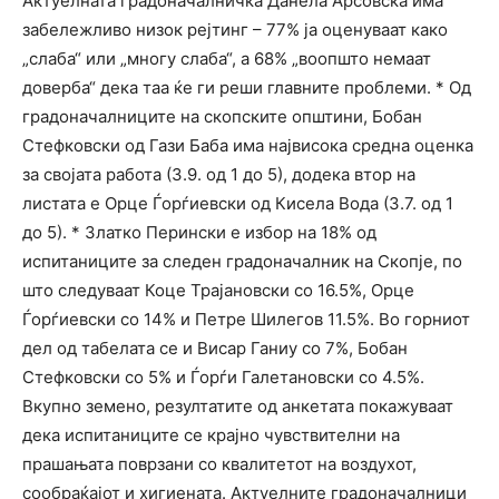
Актуелната градоначалничка Данела Арсовска има
забележливо низок рејтинг – 77% ја оценуваат како
„слаба“ или „многу слаба“, а 68% „воопшто немаат
доверба“ дека таа ќе ги реши главните проблеми. * Од
градоначалниците на скопските општини, Бобан
Стефковски од Гази Баба има највисока средна оценка
за својата работа (3.9. од 1 до 5), додека втор на
листата е Орце Ѓорѓиевски од Кисела Вода (3.7. од 1
до 5). * Златко Перински е избор на 18% од
испитаниците за следен градоначалник на Скопје, по
што следуваат Коце Трајановски со 16.5%, Орце
Ѓорѓиевски со 14% и Петре Шилегов 11.5%. Во горниот
дел од табелата се и Висар Ганиу со 7%, Бобан
Стефковски со 5% и Ѓорѓи Галетановски со 4.5%.
Вкупно земено, резултатите од анкетата покажуваат
дека испитаниците се крајно чувствителни на
прашањата поврзани со квалитетот на воздухот,
сообраќајот и хигиената. Актуелните градоначалници