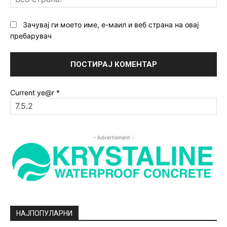
ст
Зачувај ги моето име, е-маил и веб страна на овај
пребарувач
Current ye@r
*
- Advertisment -
НАЈПОПУЛАРНИ