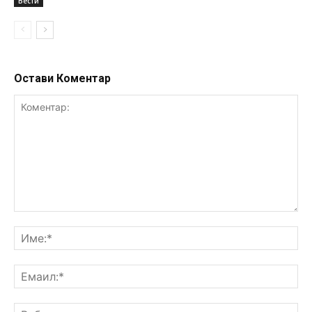
Вести
Остави Коментар
Коментар:
Им
Ем
Ве