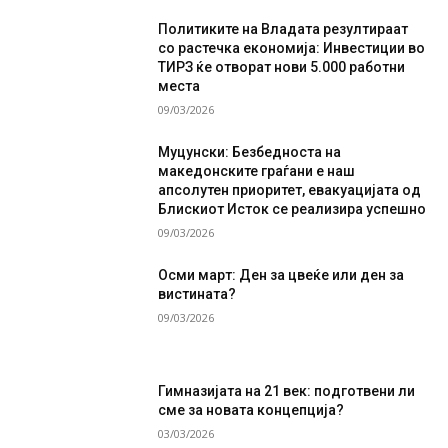
Политиките на Владата резултираат
со растечка економија: Инвестиции во
ТИРЗ ќе отворат нови 5.000 работни
места
09/03/2026
Муцунски: Безбедноста на
македонските граѓани е наш
апсолутен приоритет, евакуацијата од
Блискиот Исток се реализира успешно
09/03/2026
Осми март: Ден за цвеќе или ден за
вистината?
09/03/2026
Гимназијата на 21 век: подготвени ли
сме за новата концепција?
03/03/2026