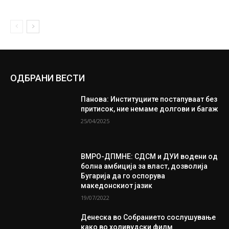
ОДБРАНИ ВЕСТИ
Панова: Институциите постапуваат без
притисок, ние немаме долгови и багаж
25/04/2025
ВМРО-ДПМНЕ: СДСМ и ДУИ водени од
болна амбиција за власт, дозволија
Бугарија да го оспорува
македонскиот јазик
19/07/2022
Денеска во Собранието сослушување
како во холивудски филм