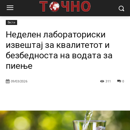
Почетна
Вести
Неделен лабораториски извештај за квалитетот
и безбедноста на водата за пиење
Вести
Неделен лабораториски
извештај за квалитетот и
безбедноста на водата за
пиење
09/03/2026
311
0
Facebook
Twitter
Pinterest
W