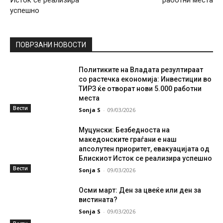
успешно
ПОВРЗАНИ НОВОСТИ
Политиките на Владата резултираат
со растечка економија: Инвестиции во
ТИРЗ ќе отворат нови 5.000 работни
места
Вести
Sonja S
-
09/03/2026
Муцунски: Безбедноста на
македонските граѓани е наш
апсолутен приоритет, евакуацијата од
Блискиот Исток се реализира успешно
Вести
Sonja S
-
09/03/2026
Осми март: Ден за цвеќе или ден за
вистината?
Sonja S
-
09/03/2026