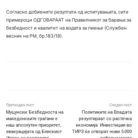
Согласно добиените резултати од испитувањата, сите
примероци ОДГОВАРААТ на Правилникот за барања за
безбедност и квалитет на водата за пиење (Службен
весник на РМ, бр.183/18).
Facebook
Twitter
Pinterest
W
Претходен пост
Следен пост
Муцунски: Безбедноста на
Политиките на Владата
македонските граѓани е
резултираат со растечка
наш апсолутен приоритет,
економија: Инвестиции во
евакуацијата од Блискиот
ТИРЗ ќе отворат нови 5.000
Исток се реализира
работни места