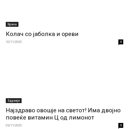
Храна
Колач со јаболка и ореви
10/11/2020
0
Здравје
Најздраво овошје на светот! Има двојно
повеќе витамин Ц од лимонот
06/11/2020
0