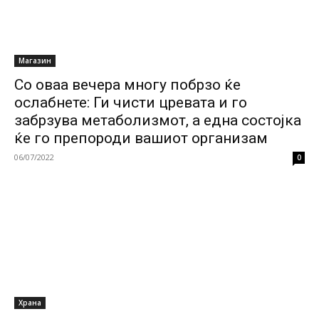
Магазин
Со оваа вечера многу побрзо ќе
ослабнете: Ги чисти цревата и го
забрзува метаболизмот, а една состојка
ќе го препороди вашиот организам
06/07/2022
0
Храна