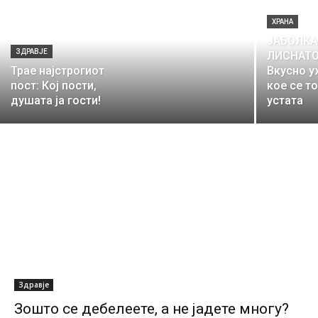
ХРАНА
ЈАБОЛКА
ЗДРАВЈЕ
ЛИСНАТО
Трае најстрогиот
Вкусно 
пост: Кој пости,
кое се т
душата ја гости!
устата
Здравје
Зошто се дебелеете, а не јадете многу?