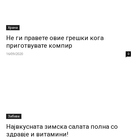
Храна
Не ги правете овие грешки кога
приготвувате компир
16/09/2020
0
Забава
Највкусната зимска салата полна со
здравје и витамини!