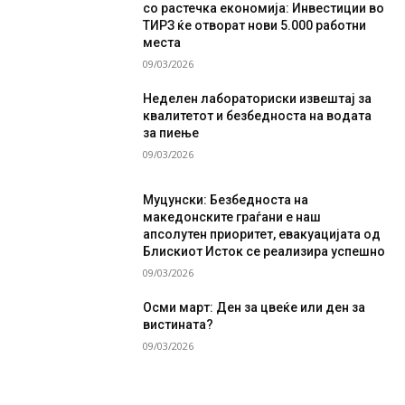
со растечка економија: Инвестиции во
ТИРЗ ќе отворат нови 5.000 работни
места
09/03/2026
Неделен лабораториски извештај за
квалитетот и безбедноста на водата
за пиење
09/03/2026
Муцунски: Безбедноста на
македонските граѓани е наш
апсолутен приоритет, евакуацијата од
Блискиот Исток се реализира успешно
09/03/2026
Осми март: Ден за цвеќе или ден за
вистината?
09/03/2026