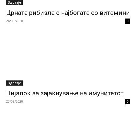
Здравје
Црната рибизла е најбогата со витамини
24/09/2020
0
Здравје
Пијалок за зајакнување на имунитетот
23/09/2020
0