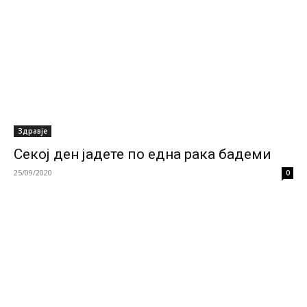
Здравје
Секој ден јадете по една рака бадеми
25/09/2020
0