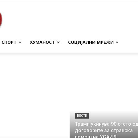
СПОРТ
ХУМАНОСТ
СОЦИЈАЛНИ МРЕЖИ
ВЕСТИ
Трамп укинува 90 отсто о
договорите за странска
помош на УСАИД