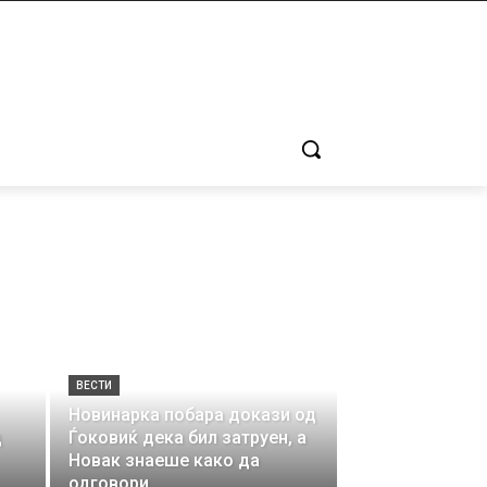
ВЕСТИ
Новинарка побара докази од
д
Ѓоковиќ дека бил затруен, а
Новак знаеше како да
одговори