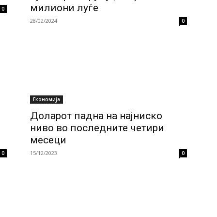
милиони луѓе
0
28/02/2024
0
Економија
Доларот падна на најниско
ниво во последните четири
месеци
15/12/2023
0
0