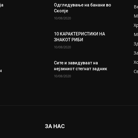
ја
Одгледување на банани во
В
Скопје
М
10/08/2020
Х
М
10 КАРАКТЕРИСТИКИ НА
ЗНАКОТ РИБИ
З
10/08/2020
З
Х
Сите и завидуваат на
нејзиниот стегнат задник
н
С
10/08/2020
ЗА НАС