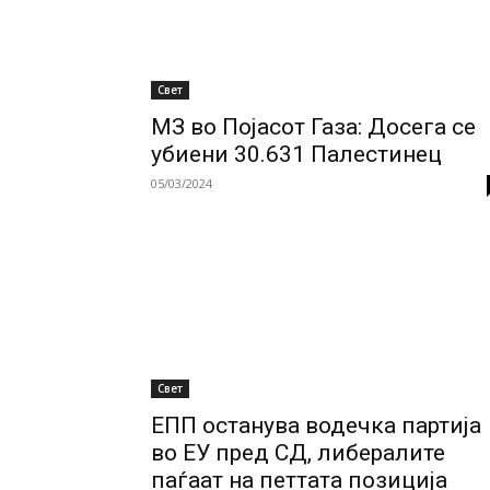
Свет
МЗ во Појасот Газа: Досега се
убиени 30.631 Палестинец
05/03/2024
Свет
ЕПП останува водечка партија
во ЕУ пред СД, либералите
паѓаат на петтата позиција