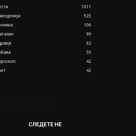
ести
1011
акедонија
925
роника
106
агазин
99
дравје
62
абава
55
ороскоп
42
вет
42
СЛЕДЕТЕ НЕ