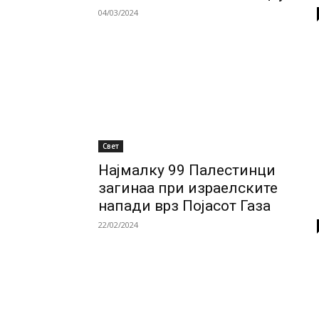
04/03/2024
Свет
Најмалку 99 Палестинци
загинаа при израелските
напади врз Појасот Газа
22/02/2024