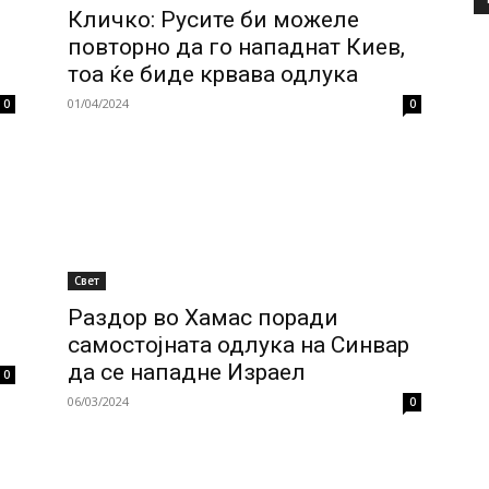
Кличко: Русите би можеле
повторно да го нападнат Киев,
тоа ќе биде крвава одлука
01/04/2024
0
0
Свет
Раздор во Хамас поради
самостојната одлука на Синвар
да се нападне Израел
0
06/03/2024
0