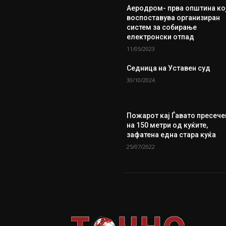
Аеродром- прва општина ко
воспоставува организиран
систем за собирање
електронски отпад
11/05/2023
Седница на Уставен суд
30/10/2024
Пожарот кај Ѓавато пресече
на 150 метри од куќите,
зафатена една стара куќа
25/07/2022