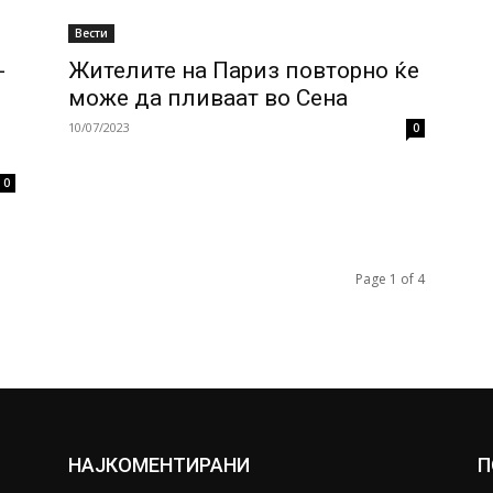
Вести
-
Жителите на Париз повторно ќе
може да пливаат во Сена
10/07/2023
0
0
Page 1 of 4
НАЈКОМЕНТИРАНИ
П