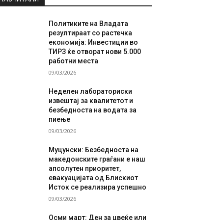
Политиките на Владата
резултираат со растечка
економија: Инвестиции во
ТИРЗ ќе отворат нови 5.000
работни места
09/03/2026
Неделен лабораториски
извештај за квалитетот и
безбедноста на водата за
пиење
09/03/2026
Муцунски: Безбедноста на
македонските граѓани е наш
апсолутен приоритет,
евакуацијата од Блискиот
Исток се реализира успешно
09/03/2026
Осми март: Ден за цвеќе или