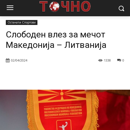
Почетна
Спорт
Останати Спортови
Слободен влез за мечот
Македонија – Литванија
Останати Спортови
Слободен влез за мечот
Македонија – Литванија
02/04/2024
1338
0
Facebook
Twitter
Pinterest
W