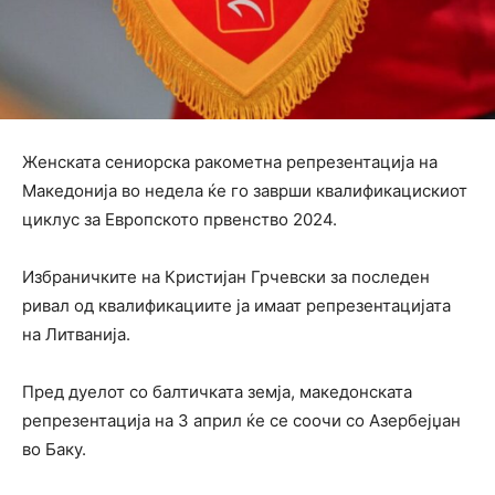
Женската сениорска ракометна репрезентација на
Македонија во недела ќе го заврши квалификацискиот
циклус за Европското првенство 2024.
Избраничките на Кристијан Грчевски за последен
ривал од квалификациите ја имаат репрезентацијата
на Литванија.
Пред дуелот со балтичката земја, македонската
репрезентација на 3 април ќе се соочи со Азербејџан
во Баку.