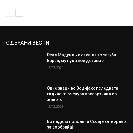
ОДБРАНИ ВЕСТИ
Реал Мадрид не сака да го загуби
Варан, му нуди нов договор
13/03/2021
Овие знаци во Зодијакот следната
година ги очекува пресвртница во
животот
15/12/2023
Во недела половина Скопје затворено
за сообраќај