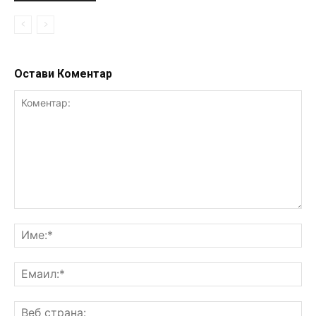
Остави Коментар
Коментар:
Им
Ем
Ве