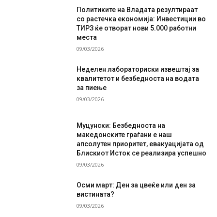
Политиките на Владата резултираат
со растечка економија: Инвестиции во
ТИРЗ ќе отворат нови 5.000 работни
места
09/03/2026
Неделен лабораториски извештај за
квалитетот и безбедноста на водата
за пиење
09/03/2026
Муцунски: Безбедноста на
македонските граѓани е наш
апсолутен приоритет, евакуацијата од
Блискиот Исток се реализира успешно
09/03/2026
Осми март: Ден за цвеќе или ден за
вистината?
09/03/2026