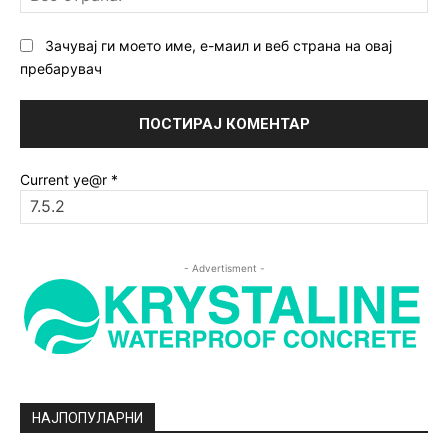
ст
Зачувај ги моето име, е-маил и веб страна на овај
пребарувач
Current ye@r
*
- Advertisment -
НАЈПОПУЛАРНИ