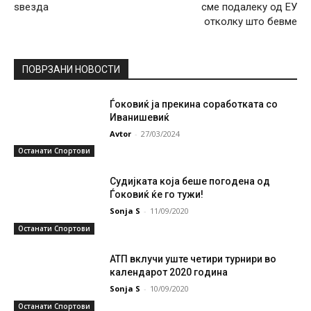
ѕвезда
сме подалеку од ЕУ
отколку што бевме
ПОВРЗАНИ НОВОСТИ
Ѓоковиќ ја прекина соработката со
Иванишевиќ
Avtor
-
27/03/2024
Останати Спортови
Судијката која беше погодена од
Ѓоковиќ ќе го тужи!
Sonja S
-
11/09/2020
Останати Спортови
АТП вклучи уште четири турнири во
календарот 2020 година
Sonja S
-
10/09/2020
Останати Спортови