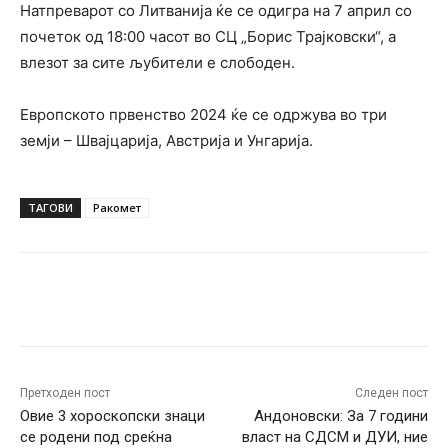
Натпреварот со Литванија ќе се одигра на 7 април со
почеток од 18:00 часот во СЦ „Борис Трајковски“, а
влезот за сите љубители е слободен.
Европското првенство 2024 ќе се одржува во три
земји – Швајцарија, Австрија и Унгарија.
ТАГОВИ
Ракомет
Facebook
Twitter
Pinterest
W
Претходен пост
Следен пост
Овие 3 хороскопски знаци
Андоновски: За 7 години
се родени под среќна
власт на СДСМ и ДУИ, ние