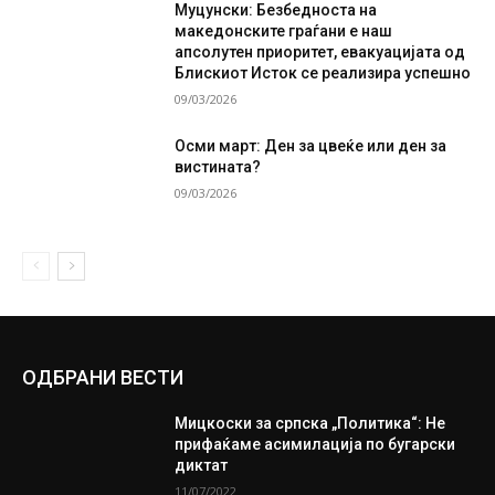
Муцунски: Безбедноста на
македонските граѓани е наш
апсолутен приоритет, евакуацијата од
Блискиот Исток се реализира успешно
09/03/2026
Осми март: Ден за цвеќе или ден за
вистината?
09/03/2026
ОДБРАНИ ВЕСТИ
Мицкоски за српска „Политика“: Не
прифаќаме асимилација по бугарски
диктат
11/07/2022