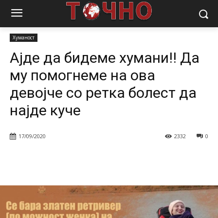
Почетна
Хуманост
Ајде да бидеме хумани!! Да му помогнеме на
ова девојче со ретка...
Хуманост
Ајде да бидеме хумани!! Да
му помогнеме на ова
девојче со ретка болест да
најде куче
17/09/2020
2332
0
Facebook
Twitter
Pinterest
W