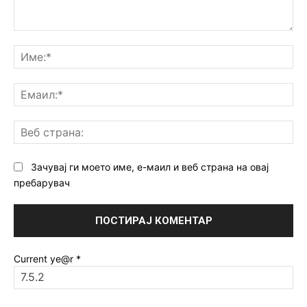
Коментар:
Им
Ем
Ве
ст
Зачувај ги моето име, е-маил и веб страна на овај
пребарувач
Current ye@r
*