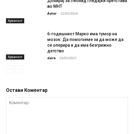
Донирај за Леонид гледајќи претстава
во МНТ
Avtor
-
22/03/2024
Хуманост
6-годишниот Марко има тумор на
мозок: Да помогнеме за да може да
се оперира и да има безгрижно
детство
Хуманост
dare
-
03/03/2021
Остави Коментар