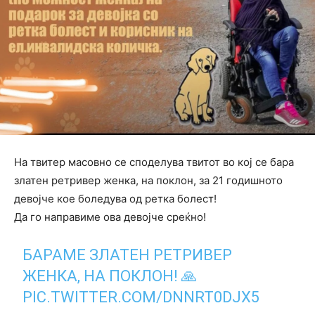
На твитер масовно се споделува твитот во кој се бара
златен ретривер женка, на поклон, за 21 годишното
девојче кое боледува од ретка болест!
Да го направиме ова девојче среќно!
БАРАМЕ ЗЛАТЕН РЕТРИВЕР
ЖЕНКА, НА ПОКЛОН! 🙏
PIC.TWITTER.COM/DNNRT0DJX5