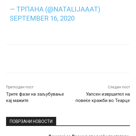
— ТРПАНА (@NATALIJAAAT)
SEPTEMBER 16, 2020
Facebook
Twitter
Pinterest
W
Претходен пост
Следен пост
Tрите фази на заљубување
Уапсен извршител на
кај мажите
повеќе кражби во Теарце
ПОВРЗАНИ НОВОСТИ