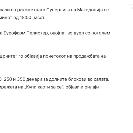
ивали во ракометната Суперлига на Македонија се
минот од 18:00 часот.
ка Еурофарм Пелистер, овојпат во дуел со поголем
црните“ го објавија почетокот на продажбата на
, 250 и 350 денари за долните блокови во салата.
ежата на „Купи карти за се“, објави и онлајн