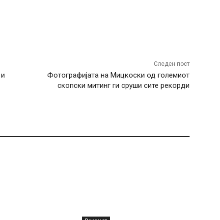
terest
WhatsApp
Следен пост
 и
Фотографијата на Мицкоски од големиот
скопски митинг ги сруши сите рекорди