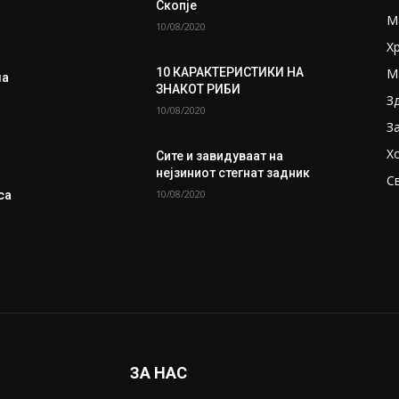
Скопје
М
10/08/2020
Х
М
10 КАРАКТЕРИСТИКИ НА
ма
ЗНАКОТ РИБИ
З
10/08/2020
З
Х
Сите и завидуваат на
нејзиниот стегнат задник
С
10/08/2020
са
ЗА НАС