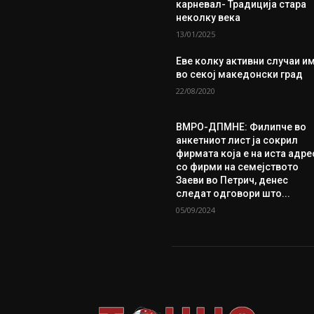
карневал- Традиција стара
неколку века
13/01/2025
Еве колку aктивни случаи и
во секој македонски град
22/08/2020
ВМРО-ДПМНЕ: Филипче во
анкетниот лист ја сокрил
фирмата која е на иста адре
со фирми на семејството
Заеви во Петрич, денес
следат одговори што...
05/09/2024