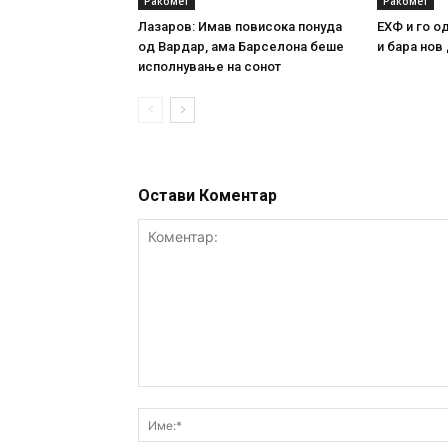
Ракомет
Ракомет
Лазаров: Имав повисока понуда
ЕХФ и го о
од Вардар, ама Барселона беше
и бара нов
исполнување на сонот
Остави Коментар
Коментар: