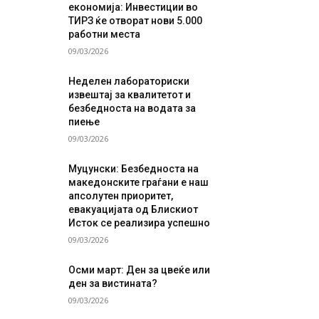
економија: Инвестиции во
ТИРЗ ќе отворат нови 5.000
работни места
09/03/2026
Неделен лабораториски
извештај за квалитетот и
безбедноста на водата за
пиење
09/03/2026
Муцунски: Безбедноста на
македонските граѓани е наш
апсолутен приоритет,
евакуацијата од Блискиот
Исток се реализира успешно
09/03/2026
Осми март: Ден за цвеќе или
ден за вистината?
09/03/2026