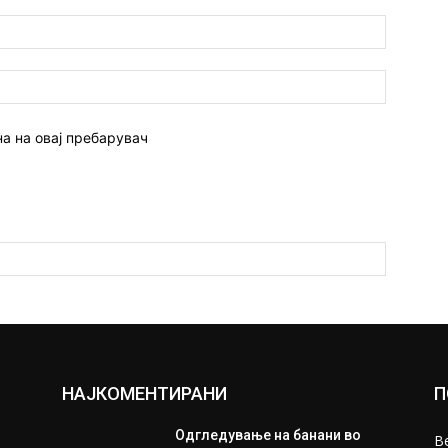
Емаил:*
Веб
страна:
на на овај пребарувач
НАЈКОМЕНТИРАНИ
П
Одгледување на банани во
В