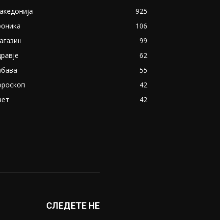
акедонија
925
роника
106
агазин
99
дравје
62
абава
55
ороскоп
42
вет
42
СЛЕДЕТЕ НЕ