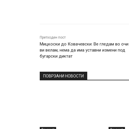
Facebook
Twitter
Pin
Претходен пост
Мицкоски до Ковачевски: Ве гледам во очи
ви велам, нема да има уставни измени под
бугарски диктат
ПОВРЗАНИ НОВОСТИ