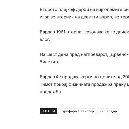
Второто плеј-оф дерби на најголемите р
игра во вторник на деветти април, во тер
Вардар 1961 вторпат сезонава ќе го доче
влог.
На шест дена пред натпреварот, „црвено-
билетите.
Вардар ќе продава карти по цените од 200
Тимот покрај физичката продажба преку мр
продажба.
ТАГОВИ
Еурофарм Пелистер
РК Вардар