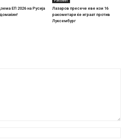
Ракомет
дзема ЕП 2026 на Русија
Лазаров пресече еве кои 16
 домаќин!
ракометари ќе играат против
Луксембург
Име:*