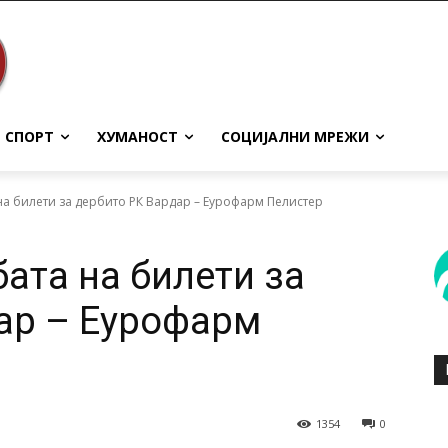
СПОРТ
ХУМАНОСТ
СОЦИЈАЛНИ МРЕЖИ
а билети за дербито РК Вардар – Еурофарм Пелистер
ата на билети за
ар – Еурофарм
1354
0