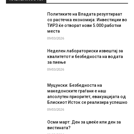
Политиките на Владата резултираат
со растечка економија: Инвестиции во
ТИРЗ ќе отворат нови 5.000 работни
места
09/03/2026
Неделен лабораториски извештај за
квалитетот и безбедноста на водата
за пиење
09/03/2026
Муцунски: Безбедноста на
македонските граѓани е наш
апсолутен приоритет, евакуацијата од
Блискиот Исток се реализира успешно
09/03/2026
Осми март: Ден за цвеќе или ден за
вистината?