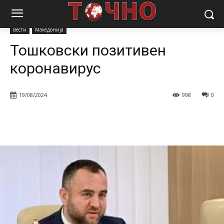
Почетна
Вести
Тошковски позитивен коронавирус
Вести
Македонија
Тошковски позитивен
коронавирус
19/08/2024
998
0
Facebook
Twitter
Pinterest
W