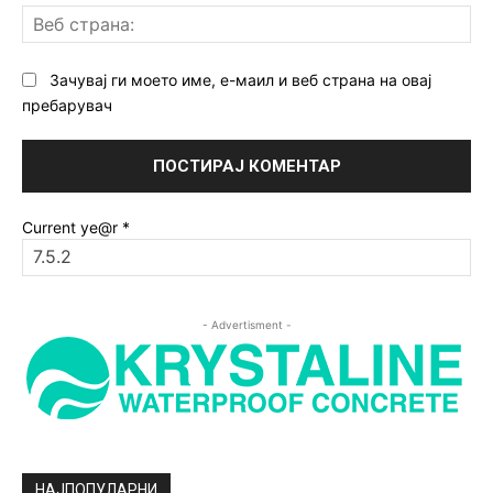
Ве
ст
Зачувај ги моето име, е-маил и веб страна на овај
пребарувач
Current ye@r
*
- Advertisment -
НАЈПОПУЛАРНИ