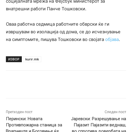
социјалната мрежа на Фејсбук министерот за
внатрешни работи Панче Тошковски.
Оваа работна седмица работните обврски ќе ги
извршувам во изолација од дома, се до исчезнување
на симптомите, пишува Тошковски во својата
објава
.
ИЗВОР
kurir.mk
Facebook
Twitter
Pinterest
W
Претходен пост
Следен пост
Перински: Новата
Јаревски: Разрешување на
Противпожарна станица за
Пајазит Пајазити веднаш,
Врапчиште и Боговиње ќе
во спротива довербата на