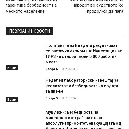
гарантира безбедност на
народот во судството ќе
месното население
продолжи да паѓа
ПОВРЗАНИ НОВОСТИ
Политиките на Владата резултираат
со растечка економија: Инвестиции во
ТИРЗ ќе отворат нови 5.000 работни
места
Вести
Sonja S
-
09/03/2026
Неделен лабораториски извештај за
квалитетот и безбедноста на водата
за пиење
Sonja S
-
09/03/2026
Вести
Муцунски: Безбедноста на
македонските граѓани е наш
апсолутен приоритет, евакуацијата од
Блискиот Исток се реализира успешно