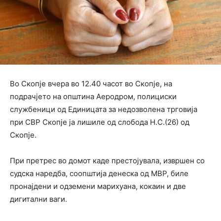
Во Скопје вчера во 12.40 часот во Скопје, на
подрачјето на општина Аеродром, полициски
службеници од Единицата за недозволена трговија
при СВР Скопје ја лишиле од слобода Н.С.(26) од
Скопје.
При претрес во домот каде престојувала, извршен со
судска наредба, соопштија денеска од МВР, биле
пронајдени и одземени марихуана, кокаин и две
дигитални ваги.