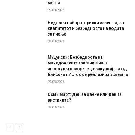
места
09/03/2026
Неделен лабораториски извештај за
квалитетот и безбедноста на водата
за пиење
09/03/2026
Муцунски: Безбедноста на
македонските граѓани е наш
апсолутен приоритет, евакуацијата од
Блискиот Исток се реализира успешно
09/03/2026
Осми март: Ден за цвеќе или ден за
вистината?
09/03/2026