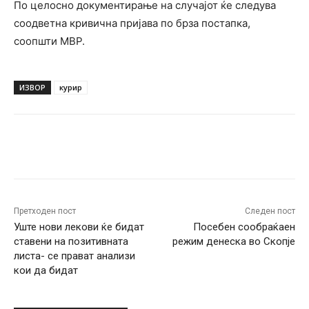
По целосно документирање на случајот ќе следува
соодветна кривична пријава по брза постапка,
соопшти МВР.
ИЗВОР
курир
Facebook
Twitter
Pinterest
W
Претходен пост
Следен пост
Уште нови лекови ќе бидат
Посебен сообраќаен
ставени на позитивната
режим денеска во Скопје
листа- се прават анализи
кои да бидат