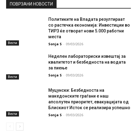
ПОВРЗАНИ НОВОСТИ
Политиките на Владата резултираат
со растечка економија: Инвестиции во
ТИРЗ ќе отворат нови 5.000 работни
места
Вести
Sonja S
-
09/03/2026
Неделен лабораториски извештај за
квалитетот и безбедноста на водата
за пиење
Sonja S
-
09/03/2026
Вести
Муцунски: Безбедноста на
македонските граѓани е наш
апсолутен приоритет, евакуацијата од
Блискиот Исток се реализира успешно
Вести
Sonja S
-
09/03/2026