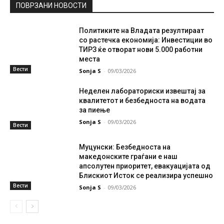
ПОВРЗАНИ НОВОСТИ
Политиките на Владата резултираат
со растечка економија: Инвестиции во
ТИРЗ ќе отворат нови 5.000 работни
места
Вести
Sonja S
-
09/03/2026
Неделен лабораториски извештај за
квалитетот и безбедноста на водата
за пиење
Sonja S
-
09/03/2026
Вести
Муцунски: Безбедноста на
македонските граѓани е наш
апсолутен приоритет, евакуацијата од
Блискиот Исток се реализира успешно
Вести
Sonja S
-
09/03/2026