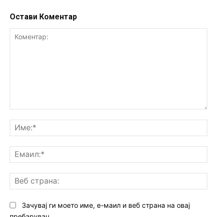
Остави Коментар
Коментар:
Им
Ем
Ве
ст
Зачувај ги моето име, е-маил и веб страна на овај
пребарувач