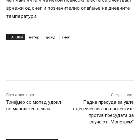
врнежи од снег и позначително опаѓање на дневните
температури.
ТАГОВИ
ветер
дожд
снег
Facebook
Twitter
Pinterest
W
Претходен пост
Следен пост
Тинејџер со мопед удрил
Падна пресуда за уште
во малолетен пешак
еден учесник во протестите
против пресудата за
случајот ,,Монструм”