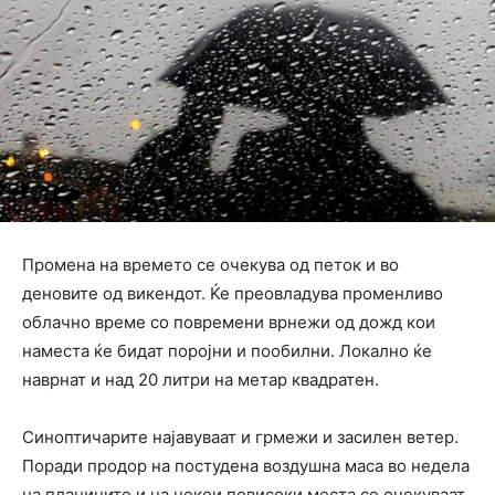
Промена на времето се очекува од петок и во
деновите од викендот. Ќе преовладува променливо
облачно време со повремени врнежи од дожд кои
наместа ќе бидат поројни и пообилни. Локално ќе
наврнат и над 20 литри на метар квадратен.
Синоптичарите најавуваат и грмежи и засилен ветер.
Поради продор на постудена воздушна маса во недела
на планините и на некои повисоки места се очекуваат