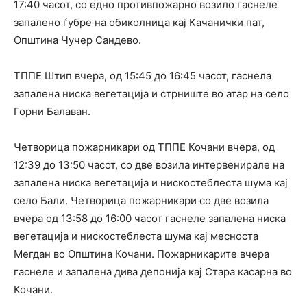
17:40 часот, со едно противпожарно возило гаснеле
запалено ѓубре на обиколница кај Качанички пат,
Општина Чучер Сандево.
ТППЕ Штип вчера, од 15:45 до 16:45 часот, гаснела
запалена ниска вегетација и стрниште во атар на село
Горни Балаван.
Четворица пожарникари од ТППЕ Кочани вчера, од
12:39 до 13:50 часот, со две возила интервенирале на
запалена ниска вегетација и нискостеблеста шума кај
село Бали. Четворица пожарникари со две возила
вчера од 13:58 до 16:00 часот гаснеле запалена ниска
вегетација и нискостеблеста шума кај месноста
Мегдан во Општина Кочани. Пожарникарите вчера
гаснеле и запалена дива депонија кај Стара касарна во
Кочани.