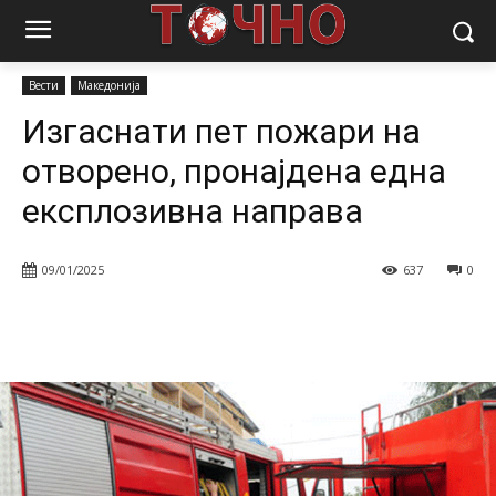
Почетна
Вести
Изгаснати пет пожари на отворено, пронајдена
една експлозивна направа
Вести
Македонија
Изгаснати пет пожари на
отворено, пронајдена една
експлозивна направа
09/01/2025
637
0
Facebook
Twitter
Pinterest
W