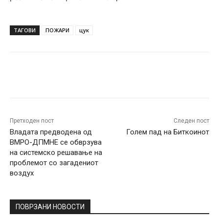
ТАГОВИ
ПОЖАРИ
цук
Facebook
Twitter
Pinterest
W
Претходен пост
Следен пост
Владата предводена од
Голем пад на Биткоинот
ВМРО-ДПМНЕ се обврзува
на системско решавање на
проблемот со загадениот
воздух
ПОВРЗАНИ НОВОСТИ