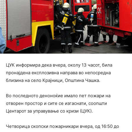
ЦУК информира дека вчера, околу 13 часот, била
пронајдена експлозивна направа во непосредна
близина на село Крајници, Општина Чашка.
Во последното деноноќие имало пет пожари на
отворен простор и сите се изгаснати, соопшти
Центарот за управување со кризи (ЦУК).
Четворица скопски пожарникари вчера, од 16:50 до