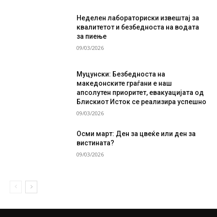
Неделен лабораториски извештај за
квалитетот и безбедноста на водата
за пиење
09/03/2026
Муцунски: Безбедноста на
македонските граѓани е наш
апсолутен приоритет, евакуацијата од
Блискиот Исток се реализира успешно
09/03/2026
Осми март: Ден за цвеќе или ден за
вистината?
09/03/2026