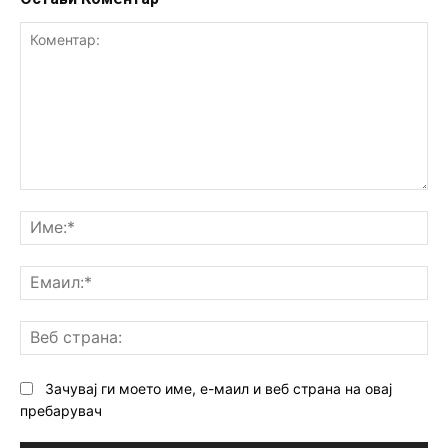
Коментар:
Им
Ем
Ве
ст
Зачувај ги моето име, е-маил и веб страна на овај
пребарувач