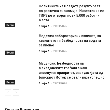
Политиките на Владата резултираат
со растечка економија: Инвестиции во
ТИРЗ ќе отворат нови 5.000 работни
места
Вести
Sonja S
-
09/03/2026
Неделен лабораториски извештај за
квалитетот и безбедноста на водата
за пиење
Sonja S
-
09/03/2026
Вести
Муцунски: Безбедноста на
македонските граѓани е наш
апсолутен приоритет, евакуацијата од
Блискиот Исток се реализира успешно
Вести
Sonja S
-
09/03/2026
Остави Коментар