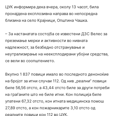
ЦУК информира дека вчера, околу 13 часот, била
пронајдена експлозивна направа во непосредна
близина на село Крајници, Општина Чашка.
– За настанатата состојба се известени ДЗС Велес за
преземање мерки и активности во нивната
надлежност, за безбедно отстранување и
неутрализирање на неексплодирани убојни средства,
се вели во соопштението.
Вкупно 1 837 повици имало во последното деноноќие
на бројот за итни случаи 112. Од нив „реални“ повици
биле 56,56 отсто, а 43,44 отсто биле за други потреби
на граѓаните што не биле итни. Кон полиција биле
упатени 67,32 отсто, кон итната медицинска помош
27,89 отсто, а кон пожарникарите 3,10 отсто од
реалните повици кон 112 во ЦУК.