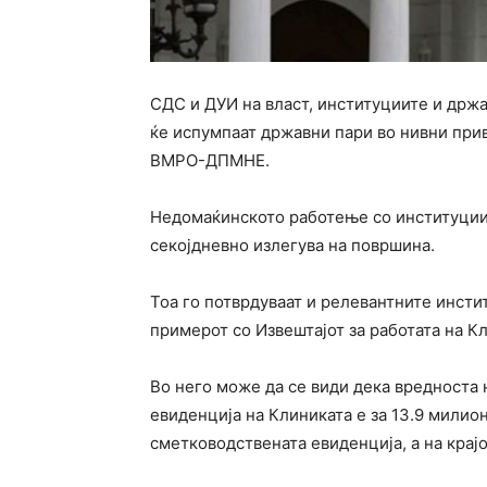
СДС и ДУИ на власт, институциите и држа
ќе испумпаат државни пари во нивни при
ВМРО-ДПМНЕ.
Недомаќинското работење со институции
секојдневно излегува на површина.
Тоа го потврдуваат и релевантните инстит
примерот со Извештајот за работата на Кл
Во него може да се види дека вредноста 
евиденција на Клиниката е за 13.9 милио
сметководствената евиденција, а на крај