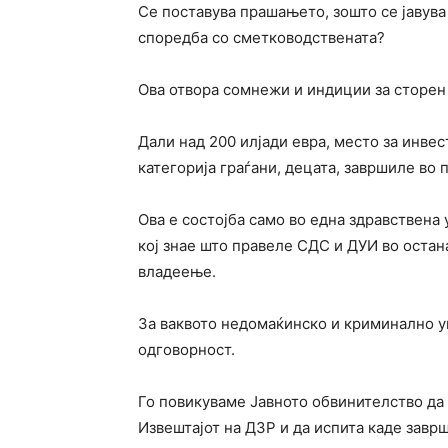
Се поставува прашањето, зошто се јавува
споредба со сметководствената?
Ова отвора сомнежи и индиции за сторен 
Дали над 200 илјади евра, место за инвес
категорија граѓани, децата, завршиле во
Ова е состојба само во една здравствена 
кој знае што правеле СДС и ДУИ во остан
владеење.
За ваквото недомаќинско и криминално у
одговорност.
Го повикуваме Јавното обвинителство да 
Извештајот на ДЗР и да испита каде заврш