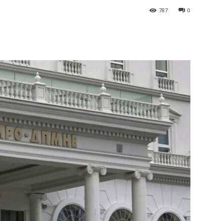
787
0
terest
WhatsApp