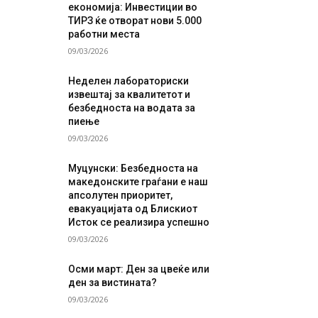
економија: Инвестиции во
ТИРЗ ќе отворат нови 5.000
работни места
09/03/2026
Неделен лабораториски
извештај за квалитетот и
безбедноста на водата за
пиење
09/03/2026
Муцунски: Безбедноста на
македонските граѓани е наш
апсолутен приоритет,
евакуацијата од Блискиот
Исток се реализира успешно
09/03/2026
Осми март: Ден за цвеќе или
ден за вистината?
09/03/2026