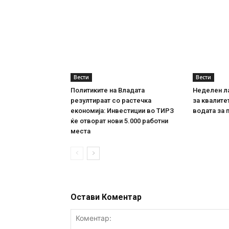
Вести
Вести
Политиките на Владата
Неделен л
резултираат со растечка
за квалите
економија: Инвестиции во ТИРЗ
водата за 
ќе отворат нови 5.000 работни
места
Остави Коментар