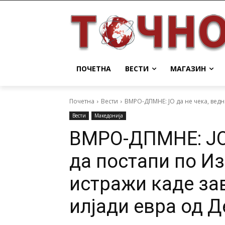
ПОЧЕТНА
ВЕСТИ
МАГАЗИН
Почетна
Вести
ВМРО-ДПМНЕ: ЈО да не чека, ведн
Вести
Македонија
ВМРО-ДПМНЕ: ЈО 
да постапи по Из
истражи каде за
илјади евра од 