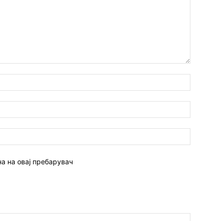
Име:*
Емаил:*
Веб
страна:
на на овај пребарувач