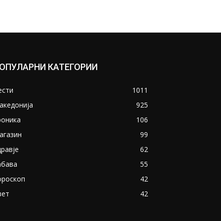
ОПУЛАРНИ КАТЕГОРИИ
ести
1011
акедонија
925
роника
106
агазин
99
дравје
62
абава
55
ороскоп
42
вет
42