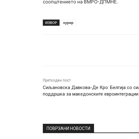
соопштението на ВМРО-ДПМНЕ.
ИЗВОР
курир
Facebook
Twitter
Pin
Претходен пост
Сиљановска Давкова-Де Кро: Белгија со си
поддршка за македонските евроинтеграции
ПОВРЗАНИ НОВОСТИ