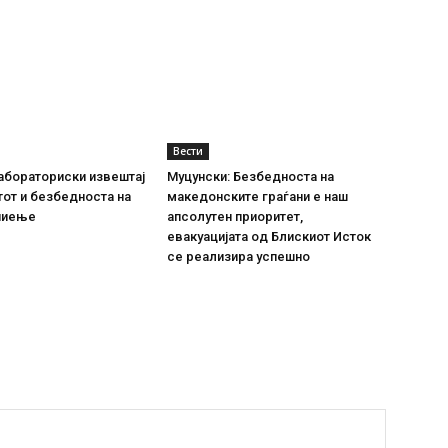
Вести
абораториски извештај
Муцунски: Безбедноста на
тот и безбедноста на
македонските граѓани е наш
пиење
апсолутен приоритет,
евакуацијата од Блискиот Исток
се реализира успешно