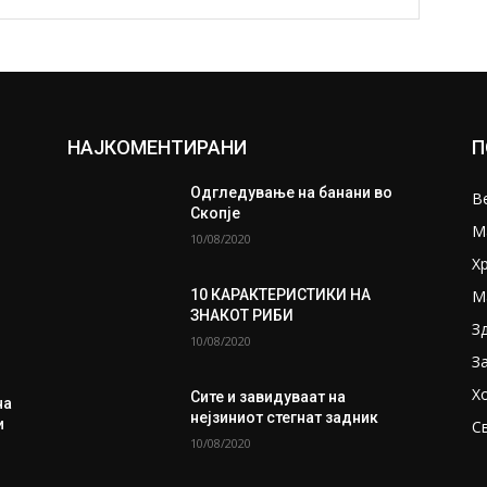
НАЈКОМЕНТИРАНИ
П
Одгледување на банани во
В
Скопје
М
10/08/2020
Х
М
10 КАРАКТЕРИСТИКИ НА
ЗНАКОТ РИБИ
З
10/08/2020
З
Х
Сите и завидуваат на
на
нејзиниот стегнат задник
и
С
10/08/2020