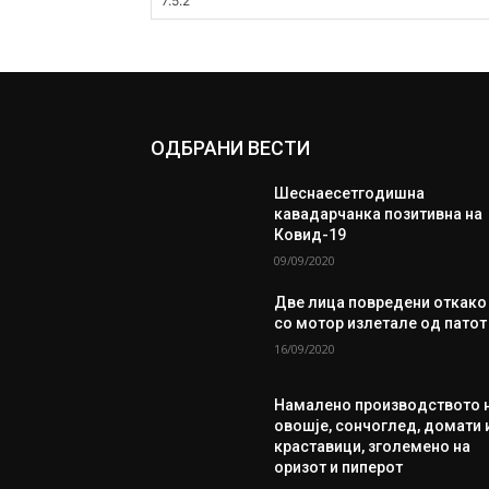
ОДБРАНИ ВЕСТИ
Шеснаесетгодишна
кавадарчанка позитивна на
Ковид-19
09/09/2020
Две лица повредени откако
со мотор излетале од патот
16/09/2020
Намалено производството 
овошје, сончоглед, домати 
краставици, зголемено на
оризот и пиперот