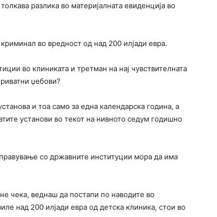
 толкава разлика во материјалната евиденција во
криминал во вредност од над 200 илјади евра.
тиции во клиниката и третман на нај чувствителната
 приватни џебови?
установа и тоа само за една календарска година, а
атите установи во текот на нивното седум годишно
правување со државните институции мора да има
не чека, веднаш да постапи по наводите во
иле над 200 илјади евра од детска клиника, стои во