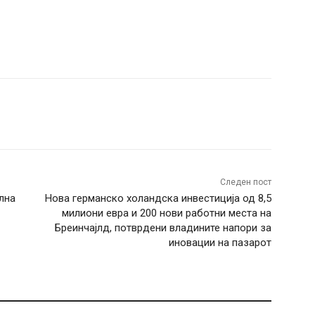
terest
WhatsApp
Следен пост
лна
Нова германско холандска инвестиција од 8,5
милиони евра и 200 нови работни места на
Бреинчајлд, потврдени владините напори за
иновации на пазарот