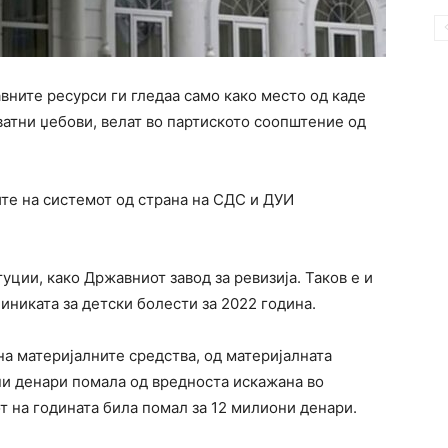
вните ресурси ги гледаа само како место од каде
ватни џебови, велат во партиското соопштение од
те на системот од страна на СДС и ДУИ
уции, како Државниот завод за ревизија. Таков е и
иниката за детски болести за 2022 година.
на материјалните средства, од материјалната
ни денари помала од вредноста искажана во
от на годината била помал за 12 милиони денари.