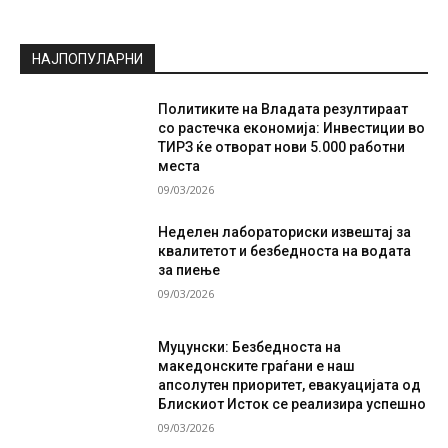
НАЈПОПУЛАРНИ
Политиките на Владата резултираат
со растечка економија: Инвестиции во
ТИРЗ ќе отворат нови 5.000 работни
места
09/03/2026
Неделен лабораториски извештај за
квалитетот и безбедноста на водата
за пиење
09/03/2026
Муцунски: Безбедноста на
македонските граѓани е наш
апсолутен приоритет, евакуацијата од
Блискиот Исток се реализира успешно
09/03/2026