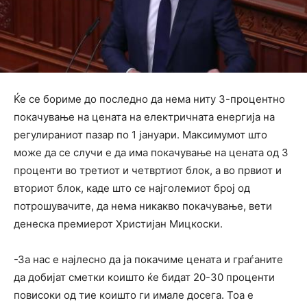
Ќе се бориме до последно да нема ниту 3-процентно
покачување на цената на електричната енергија на
регулираниот пазар по 1 јануари. Максимумот што
може да се случи е да има покачување на цената од 3
проценти во третиот и четвртиот блок, а во првиот и
вториот блок, каде што се најголемиот број од
потрошувачите, да нема никакво покачување, вети
денеска премиерот Христијан Мицкоски.
-За нас е најлесно да ја покачиме цената и граѓаните
да добијат сметки коишто ќе бидат 20-30 проценти
повисоки од тие коишто ги имале досега. Тоа е