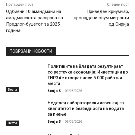
Претходен пост
Следен пост
Одбиени 10 амандмани на
Приведен криумчар,
амадманската расправа за
пронајдени осум мигранти
Предлог-буџетот за 2025
од Сирија
година
ПОВРЗАНИ НОВОСТИ
Политиките на Владата резултираат
со растечка економија: Инвестиции во
ТИРЗ ќе отворат нови 5.000 работни
места
Вести
Sonja S
-
09/03/2026
Неделен лабораториски извештај за
квалитетот и безбедноста на водата
за пиење
Sonja S
-
09/03/2026
Вести