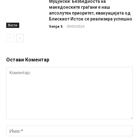
Муцунски: Безбедноста на
македонските граѓани е наш
апсолутен приоритет, евакуацијата од
Блискиот Исток се реализира успешно
Вести
Sonja S
-
09/03/2026
Остави Коментар
Коментар:
Им