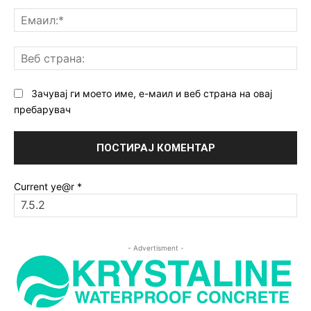
Ем
Ве
ст
Зачувај ги моето име, е-маил и веб страна на овај
пребарувач
Current ye@r
*
- Advertisment -