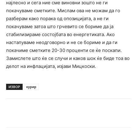
најлесно и сега ние сме виновни зошто не ги
покачуваме сметките. Мислам ова не можам да го
разберам како порака од опозицијата, а не ги
покачуваме затоа што грчевито се бориме да ја
стабилизираме состојбата во енергетиката. Ако
настапуваме неодговорно и не се бориме и да ги
покачиме сметките 20-30 проценти се ќе поскапи.
Замислете што ќе се случи и каков шок ќе биде тоа во
делот на инфлацијата, изјави Мицкоски.
ИЗВОР
курир
Facebook
Twitter
Pinterest
W