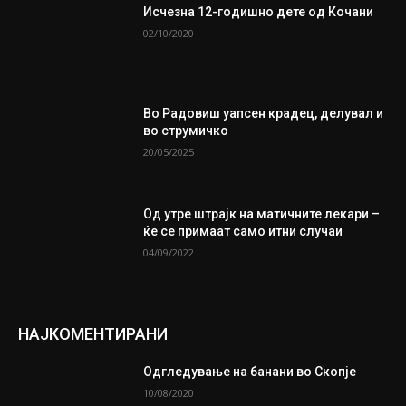
Исчезна 12-годишно дете од Кочани
02/10/2020
Во Радовиш уапсен крадец, делувал и
во струмичко
20/05/2025
Од утре штрајк на матичните лекари –
ќе се примаат само итни случаи
04/09/2022
НАЈКОМЕНТИРАНИ
Одгледување на банани во Скопје
10/08/2020