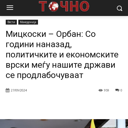
Почетна
Вести
Мицкоски – Орбан: Со години наназад,
политичките и економските врски меѓу нашите...
Вести
Македонија
Мицкоски – Орбан: Со
години наназад,
политичките и економските
врски меѓу нашите држави
се продлабочуваат
27/09/2024
959
0
Facebook
Twitter
Pinterest
W