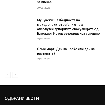
за пиење
09/03/2026
Муцунски: Безбедноста на
македонските граѓани е наш
апсолутен приоритет, евакуацијата од
Блискиот Исток се реализира успешно
09/03/2026
Осми март: Ден за цвеќе или ден за
вистината?
09/03/2026
ОДБРАНИ ВЕСТИ