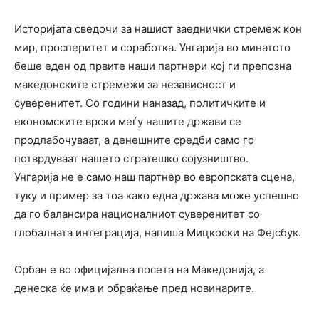
Историјата сведочи за нашиот заеднички стремеж кон
мир, просперитет и соработка. Унгарија во минатото
беше еден од првите наши партнери кој ги препозна
македонските стремежи за независност и
суверенитет. Со години наназад, политичките и
економските врски меѓу нашите држави се
продлабочуваат, а денешните средби само го
потврдуваат нашето стратешко сојузништво.
Унгарија не е само наш партнер во европската сцена,
туку и пример за тоа како една држава може успешно
да го балансира националниот суверенитет со
глобалната интеграција, напиша Мицкоски на Фејсбук.
Орбан е во официјална посета на Македонија, а
денеска ќе има и обраќање пред новинарите.