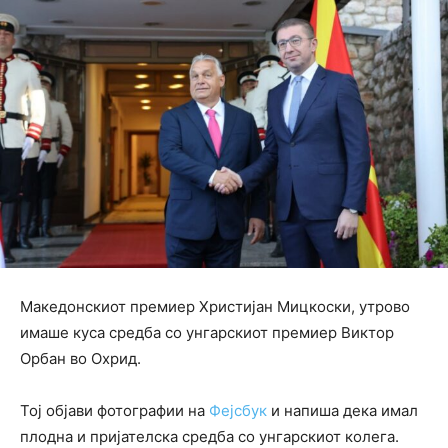
Македонскиот премиер Христијан Мицкоски, утрово
имаше куса средба со унгарскиот премиер Виктор
Орбан во Охрид.
Тој објави фотографии на
Фејсбук
и напиша дека имал
плодна и пријателска средба со унгарскиот колега.