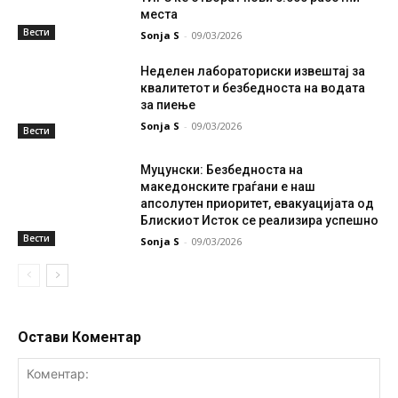
места
Вести
Sonja S
-
09/03/2026
Неделен лабораториски извештај за
квалитетот и безбедноста на водата
за пиење
Sonja S
-
09/03/2026
Вести
Муцунски: Безбедноста на
македонските граѓани е наш
апсолутен приоритет, евакуацијата од
Блискиот Исток се реализира успешно
Вести
Sonja S
-
09/03/2026
Остави Коментар