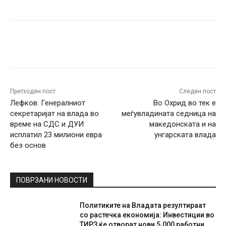
Facebook
Twitter
Pinterest
W
Претходен пост
Следен пост
Лефков: Генералниот
Во Охрид во тек е
секретаријат на влада во
меѓувладината седница на
време на СДС и ДУИ
македонската и на
исплатил 23 милиони евра
унгарската влада
без основ
ПОВРЗАНИ НОВОСТИ
Политиките на Владата резултираат
со растечка економија: Инвестиции во
ТИРЗ ќе отворат нови 5.000 работни