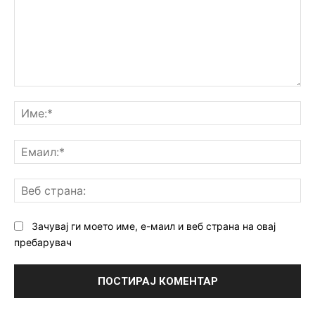
Коментар:
Им
Ем
Ве
ст
Зачувај ги моето име, е-маил и веб страна на овај
пребарувач