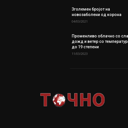
Зголемен бројот на
новозаболени од корона
04/03/2021
Променливо облачно со сл
дожд и ветер со температур
до 19 степени
11/03/2023