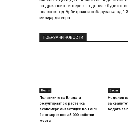
за државниот интерес, го донеле буџетот в
опасност од Арбитражни побарувања од 1.
милијарди евра
ПОВРЗАНИ НОВОСТИ
Вести
Вести
Политиките на Владата
Неделен л
резултираат со растечка
за квалите
економија: Инвестиции во ТИРЗ
водата за 
ќе отворат нови 5.000 работни
места