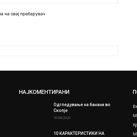
страна:
на на овај пребарувач
НАЈКОМЕНТИРАНИ
П
Одгледување на банани во
В
Скопје
М
а
10/08/2020
Х
М
10 КАРАКТЕРИСТИКИ НА