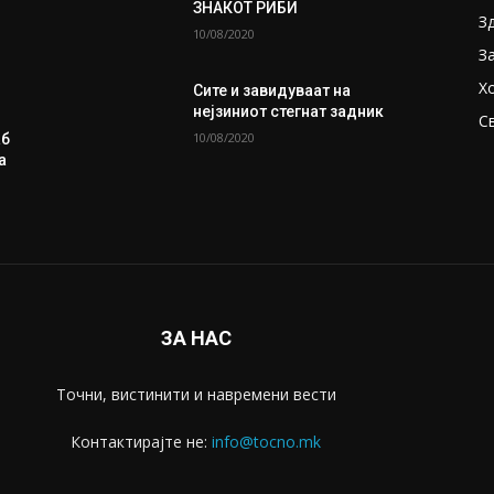
ЗНАКОТ РИБИ
З
10/08/2020
З
Х
Сите и завидуваат на
нејзиниот стегнат задник
С
10/08/2020
аб
а
ЗА НАС
Точни, вистинити и навремени вести
Контактирајте не:
info@tocno.mk