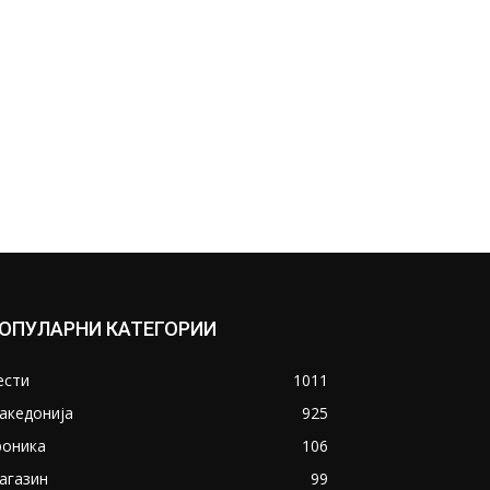
ОПУЛАРНИ КАТЕГОРИИ
ести
1011
акедонија
925
роника
106
агазин
99