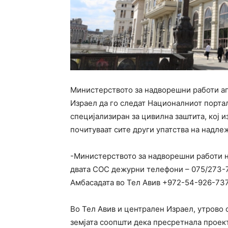
Министерството за надворешни работи ап
Израел да го следат Националниот порта
специјализиран за цивилна заштита, кој и
почитуваат сите други упатства на надле
-Министерството за надворешни работи н
двата СОС дежурни телефони – 075/273-7
Амбасадата во Тел Авив +972-54-926-737
Во Тел Авив и централен Израел, утрово с
земјата соопшти дека пресретнала проект