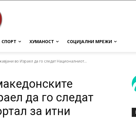
СПОРТ
ХУМАНОСТ
СОЦИЈАЛНИ МРЕЖИ
авјани во Израел да го следат Националниот...
македонските
аел да го следат
ртал за итни