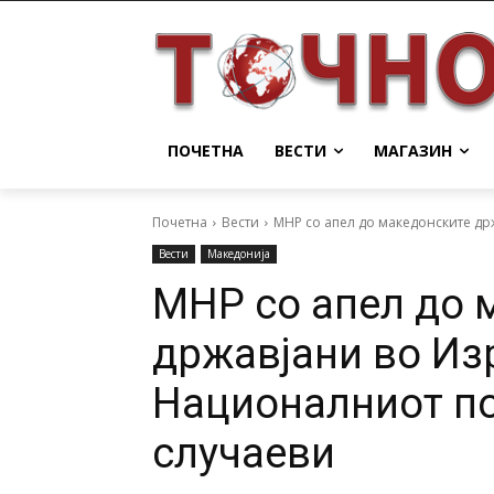
ПОЧЕТНА
ВЕСТИ
МАГАЗИН
Почетна
Вести
МНР со апел до македонските држ
Вести
Македонија
МНР со апел до 
државјани во Изр
Националниот по
случаеви