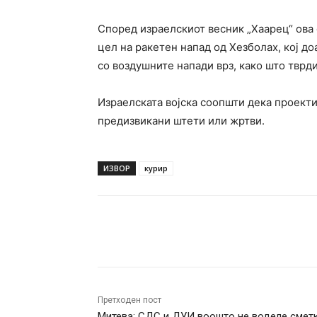
Според израелскиот весник „Хаарец“ ова е
цел на ракетен напад од Хезболах, кој до
со воздушните напади врз, како што тврди
Израелската војска соопшти дека проекти
предизвикани штети или жртви.
ИЗВОР
курир
Facebook
Twitter
Pin
Претходен пост
Митева: СДС и ДУИ воошто не воделе смет