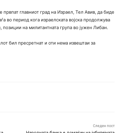
 првпат главниот град на Израел, Тел Авив, да биде
аѓа во период кога израелската војска продолжува
, позиции на милитантната група во јужен Либан.
лот бил пресретнат и оти нема извештаи за
terest
WhatsApp
Следен пост
ка
Народната банка е домаќин на јубилејната