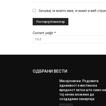
Зачувај ги моето име, е-маил и веб стра
Current ye@r
*
ОДБРАНИ ВЕСТИ
Мисајловски: Родовата
еднаквост е вистинска
вредност затоа што само н
тој начин можеме да
создадеме синергија
20/05/2025