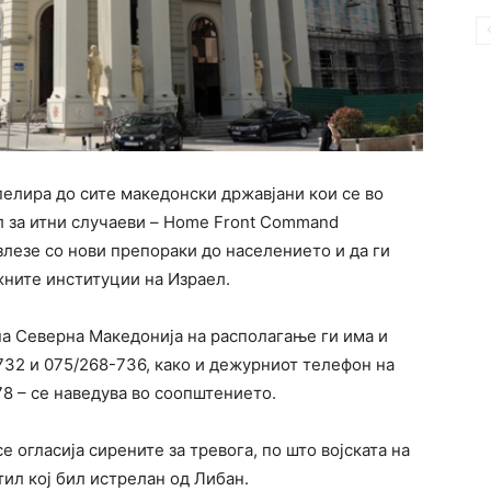
елира до сите македонски државјани кои се во
л за итни случаеви – Home Front Command
злезе со нови препораки до населението и да ги
жните институции на Израел.
а Северна Македонија на располагање ги има и
32 и 075/268-736, како и дежурниот телефон на
8 – се наведува во соопштението.
е огласија сирените за тревога, по што војската на
ил кој бил истрелан од Либан.