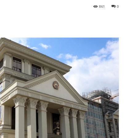
861
0
terest
WhatsApp