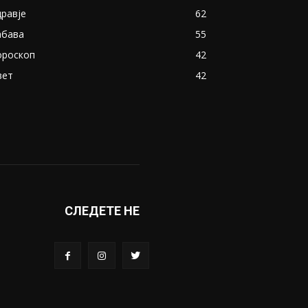
дравје
62
абава
55
ороскоп
42
вет
42
СЛЕДЕТЕ НЕ