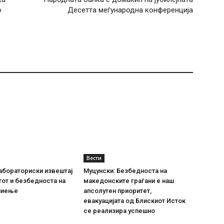
о
Десетта меѓународна конференција
3
Вести
абораториски извештај
Муцунски: Безбедноста на
тот и безбедноста на
македонските граѓани е наш
пиење
апсолутен приоритет,
евакуацијата од Блискиот Исток
се реализира успешно