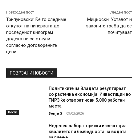
Претходен пост
Следен пост
Трипуновски: Ќе го следиме
Мицкоски: Уставот и
откупот на пиперката до
законите треба да се
последниот килограм
почитуваат
додека не се откупи
согласно договорените
цени
ПОВРЗАНИ НОВОСТИ
Политиките на Владата резултираат
со растечка економија: Инвестиции во
ТИРЗ ќе отворат нови 5.000 работни
места
Вести
Sonja S
-
09/03/2026
Неделен лабораториски извештај за
квалитетот и безбедноста на водата
за пиење