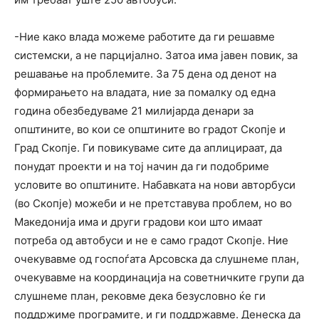
-Ние како влада можеме работите да ги решавме
системски, а не парцијално. Затоа има јавен повик, за
решавање на проблемите. За 75 дена од денот на
формирањето на владата, ние за помалку од една
година обезбедуваме 21 милијарда денари за
општините, во кои се општините во градот Скопје и
Град Скопје. Ги повикуваме сите да аплицираат, да
понудат проекти и на тој начин да ги подобриме
условите во општините. Набавката на нови авторбуси
(во Скопје) можеби и не претставува проблем, но во
Македонија има и други градови кои што имаат
потреба од автобуси и не е само градот Скопје. Ние
очекувавме од госпоѓата Арсовска да слушнеме план,
очекувавме на координација на советничките групи да
слушнеме план, рековме дека безусловно ќе ги
поддржиме програмите, и ги поддржавме. Денеска да