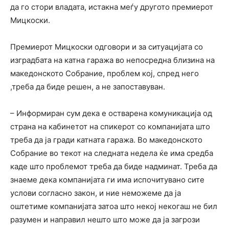
да го стори владата, истакна меѓу другото премиерот
Мицкоски.
Премиерот Мицкоски одговори и за ситуацијата со
изградбата на катна гаража во непосредна близина на
македонското Собрание, проблем кој, спред него
,треба да биде решен, а не запоставуван.
– Информиран сум дека е остварена комуникација од
страна на кабинетот на спикерот со компанијата што
треба да ја гради катната гаража. Во македонското
Собрание во текот на следната недела ќе има средба
каде што проблемот треба да биде надминат. Треба да
знаеме дека компанијата ги има испочитувано сите
услови согласно закон, и ние неможеме да ја
оштетиме компанијата затоа што некој некогаш не бил
разумен и направил нешто што може да ја загрози