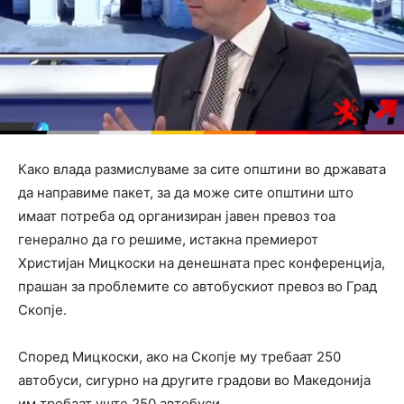
Како влада размислуваме за сите општини во државата
да направиме пакет, за да може сите општини што
имаат потреба од организиран јавен превоз тоа
генерално да го решиме, истакна премиерот
Христијан Мицкоски на денешната прес конференција,
прашан за проблемите со автобускиот превоз во Град
Скопје.
Според Мицкоски, ако на Скопје му требаат 250
автобуси, сигурно на другите градови во Македонија
им требаат уште 250 автобуси.