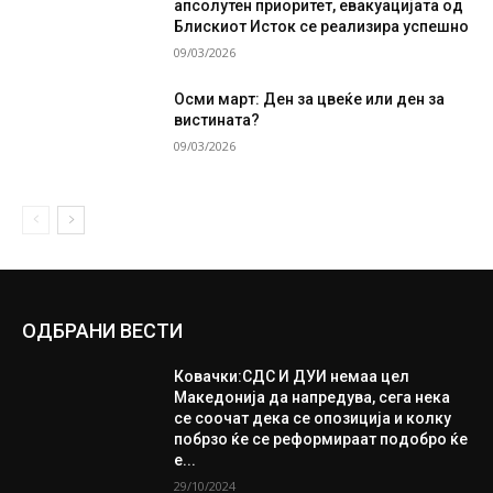
апсолутен приоритет, евакуацијата од
Блискиот Исток се реализира успешно
09/03/2026
Осми март: Ден за цвеќе или ден за
вистината?
09/03/2026
ОДБРАНИ ВЕСТИ
Ковачки:СДС И ДУИ немаа цел
Македонија да напредува, сега нека
се соочат дека се опозиција и колку
побрзо ќе се реформираат подобро ќе
е...
29/10/2024