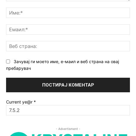
Коментар:
Им
Ем
Ве
ст
Зачувај ги моето име, е-маил и веб страна на овај
пребарувач
Current ye@r
*
- Advertisment -