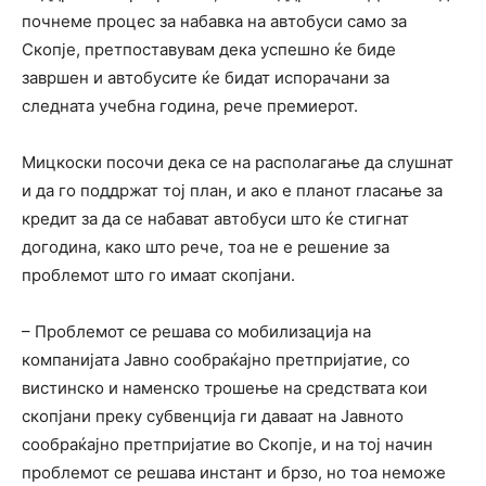
почнеме процес за набавка на автобуси само за
Скопје, претпоставувам дека успешно ќе биде
завршен и автобусите ќе бидат испорачани за
следната учебна година, рече премиерот.
Мицкоски посочи дека се на располагање да слушнат
и да го поддржат тој план, и ако е планот гласање за
кредит за да се набават автобуси што ќе стигнат
догодина, како што рече, тоа не е решение за
проблемот што го имаат скопјани.
– Проблемот се решава со мобилизација на
компанијата Јавно сообраќајно претпријатие, со
вистинско и наменско трошење на средствата кои
скопјани преку субвенција ги даваат на Јавното
сообраќајно претпријатие во Скопје, и на тој начин
проблемот се решава инстант и брзо, но тоа неможе