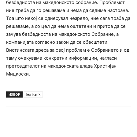
безбедноста на македонското собрание. Проблемот
ние треба да го решаваме и нема да седиме настрана.
Тоа што некој се однесувал незрело, ние сега траба да
решаваме, а со цел да нема оштетени и притоа да се
зачува безбедноста на македонското Собрание, а
компанијата согласно закон да се обесштети.
Вистинската дреса за овој проблем е Собранието и од
таму очекуваме конкретни информации, нагласи
претседателот на македонската влада Христијан
Мицкоски.
ИЗВОР
kurir.mk
Facebook
Twitter
Pinterest
W