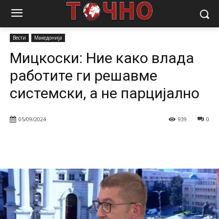
Почетна
Вести
Мицкоски: Ние како влада работите ги решавме
системски, а не парцијално
Вести
Македонија
Мицкоски: Ние како влада
работите ги решавме
системски, а не парцијално
05/09/2024
939
0
Facebook
Twitter
Pinterest
W