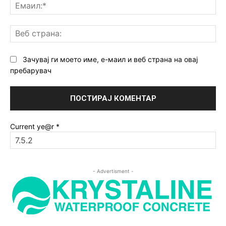
Ем
Ве
ст
Зачувај ги моето име, е-маил и веб страна на овај
пребарувач
Current ye@r
*
- Advertisment -