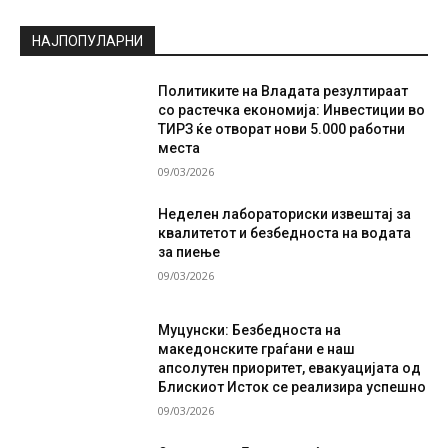
НАЈПОПУЛАРНИ
Политиките на Владата резултираат
со растечка економија: Инвестиции во
ТИРЗ ќе отворат нови 5.000 работни
места
09/03/2026
Неделен лабораториски извештај за
квалитетот и безбедноста на водата
за пиење
09/03/2026
Муцунски: Безбедноста на
македонските граѓани е наш
апсолутен приоритет, евакуацијата од
Блискиот Исток се реализира успешно
09/03/2026