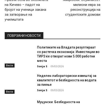
на Кичево – падот на
милиони евра за
бројот на ученици закана
реконструкција на
за затворање на
студентските домови
училиштата
ПОВРЗАНИ НОВОСТИ
Политиките на Владата резултираат
со растечка економија: Инвестиции во
ТИРЗ ќе отворат нови 5.000 работни
места
Вести
Sonja S
-
09/03/2026
Неделен лабораториски извештај за
квалитетот и безбедноста на водата
за пиење
Sonja S
-
09/03/2026
Вести
Муцунски: Безбедноста на