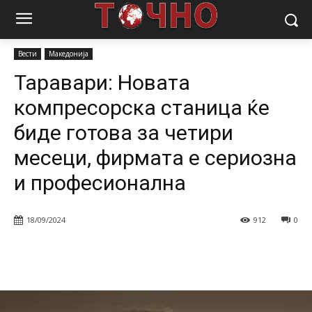
Почетна
Вести
Таравари: Новата компресорска станица ќе биде
готова за четири месеци, фирмата е...
Вести
Македонија
Таравари: Новата
компресорска станица ќе
биде готова за четири
месеци, фирмата е сериозна
и професионална
18/09/2024
912
0
Facebook
Twitter
Pinterest
W