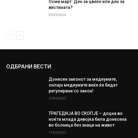
Осми март: Ден за цвеќе или ден за
вистината?
09/03/2026
ОДБРАНИ ВЕСТИ
Донесен законот за медиумите,
онлајн медиумите веќе ќе бидат
регулирани со закон!
23/04/2025
ТРАГЕДИЈА ВО СКОПЈЕ – доцна во
ноќта млада девојка била донесена
во болница без знаци на живот
11/03/2023