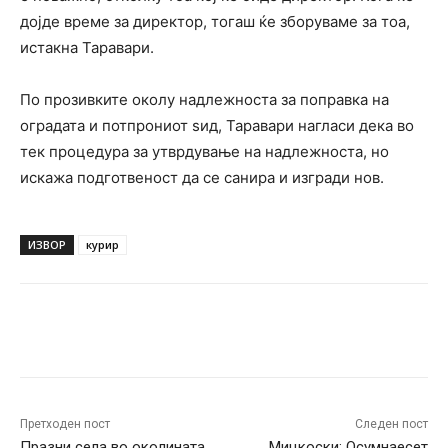
дојде време за директор, тогаш ќе зборуваме за тоа,
истакна Таравари.
По прозивките околу надлежноста за поправка на
оградата и потпрониот ѕид, Таравари нагласи дека во
тек процедура за утврдување на надлежноста, но
искажа подготвеност да се санира и изгради нов.
ИЗВОР
курир
Facebook
Twitter
Pinterest
W
Претходен пост
Следен пост
Празни села во околината
Мицкоски: Осумнаесет