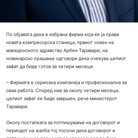
По објавата дека е избрана фирма која ќе ја прави
новата компресорска станица, првиот човек на
македонското здравство Арбен Таравари, на
новинарско прашање одговори дека очекува целиот
зафат да биде готов за четири месеци.
– Фирмата е сериозна компанија и професионална за
оваа работа. Според нив за околу четири месеци,
целиот зафат ќе биде завршен, рече министерот
Таравари.
Околу постапката за потпишување на договорот и
периодот на жалба тој посочи дека договорот е