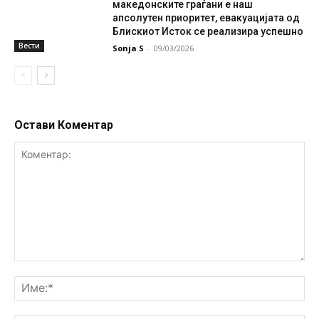
македонските граѓани е наш
апсолутен приоритет, евакуацијата од
Блискиот Исток се реализира успешно
Вести
Sonja S
-
09/03/2026
Остави Коментар
Коментар:
Им