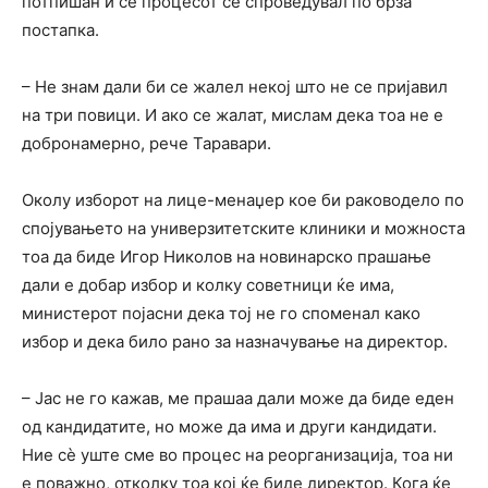
потпишан и се процесот се спроведувал по брза
постапка.
– Не знам дали би се жалел некој што не се пријавил
на три повици. И ако се жалат, мислам дека тоа не е
добронамерно, рече Таравари.
Околу изборот на лице-менаџер кое би раководело по
спојувањето на универзитетските клиники и можноста
тоа да биде Игор Николов на новинарско прашање
дали е добар избор и колку советници ќе има,
министерот појасни дека тој не го споменал како
избор и дека било рано за назначување на директор.
– Јас не го кажав, ме прашаа дали може да биде еден
од кандидатите, но може да има и други кандидати.
Ние сè уште сме во процес на реорганизација, тоа ни
е поважно, отколку тоа кој ќе биде директор. Кога ќе