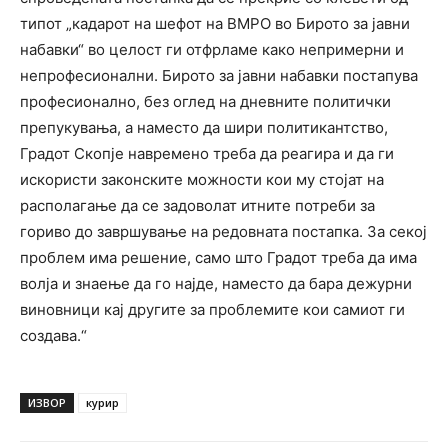
типот „кадарот на шефот на ВМРО во Бирото за јавни
набавки“ во целост ги отфрламе како непримерни и
непрофесионални. Бирото за јавни набавки постапува
професионално, без оглед на дневните политички
препукувања, а наместо да шири политикантство,
Градот Скопје навремено треба да реагира и да ги
искористи законските можности кои му стојат на
располагање да се задоволат итните потреби за
гориво до завршување на редовната постапка. За секој
проблем има решение, само што Градот треба да има
волја и знаење да го најде, наместо да бара дежурни
виновници кај другите за проблемите кои самиот ги
создава.“
ИЗВОР
курир