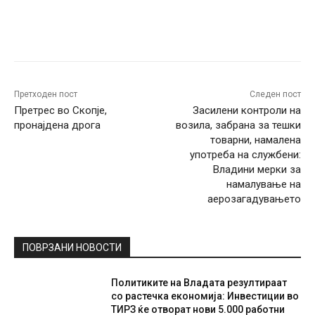
Facebook
Twitter
Pinterest
W
Претходен пост
Следен пост
Претрес во Скопје,
Засилени контроли на
пронајдена дрога
возила, забрана за тешки
товарни, намалена
употреба на службени:
Владини мерки за
намалување на
аерозагадувањето
ПОВРЗАНИ НОВОСТИ
Политиките на Владата резултираат
со растечка економија: Инвестиции во
ТИРЗ ќе отворат нови 5.000 работни