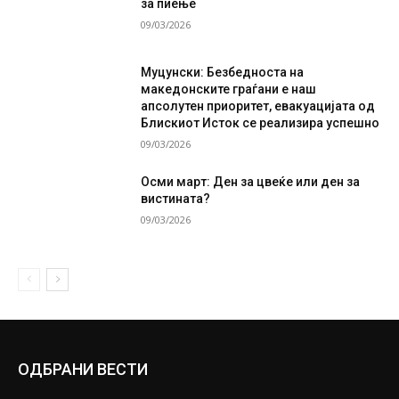
за пиење
09/03/2026
Муцунски: Безбедноста на
македонските граѓани е наш
апсолутен приоритет, евакуацијата од
Блискиот Исток се реализира успешно
09/03/2026
Осми март: Ден за цвеќе или ден за
вистината?
09/03/2026
ОДБРАНИ ВЕСТИ