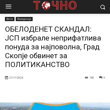
Почетна
Вести
ОБЕЛОДЕНЕТ СКАНДАЛ: ЈСП избрале
неприфатлива понуда за најповолна, Град Скопје обвинет за...
Вести
Македонија
ОБЕЛОДЕНЕТ СКАНДАЛ:
ЈСП избрале неприфатлива
понуда за најповолна, Град
Скопје обвинет за
ПОЛИТИКАНСТВО
21/11/2024
768
0
Facebook
Twitter
Pinterest
W