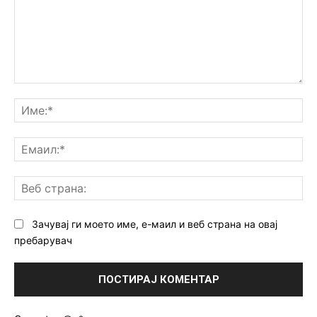
Коментар:
Им
Ем
Ве
ст
Зачувај ги моето име, е-маил и веб страна на овај
пребарувач