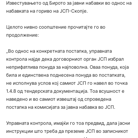
Известувањето од Бирото за јавни набавки во однос на
набавката на гориво на ЈСП-Скопје.
Целото нивно соопштение прочитајте го во
продолжение:
„Во однос на конкретната постапка, управната
контрола најде дека договорниот орган ЈСП избрал
неприфатлива понуда за најповолна. Оваа понуда, која
била и единствена поднесена понуда во постапката,
не исполнува услов кој самиот ЈСП го навел во точка
1.4.8 од тендерската документација. Тоа всушност е
наведено и во самиот извештај од спроведена
постапка на комисијата за јавна набавка во ЈСП.
Управната контрола, имајќи го тоа предвид, дала јасни
инструкции што треба да преземе ЈСП во записникот