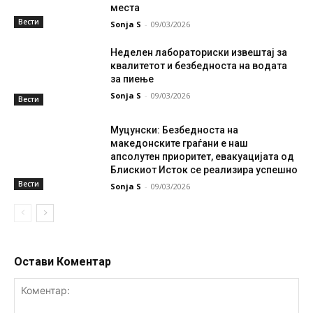
места
Вести
Sonja S
-
09/03/2026
Неделен лабораториски извештај за
квалитетот и безбедноста на водата
за пиење
Sonja S
-
09/03/2026
Вести
Муцунски: Безбедноста на
македонските граѓани е наш
апсолутен приоритет, евакуацијата од
Блискиот Исток се реализира успешно
Вести
Sonja S
-
09/03/2026
Остави Коментар