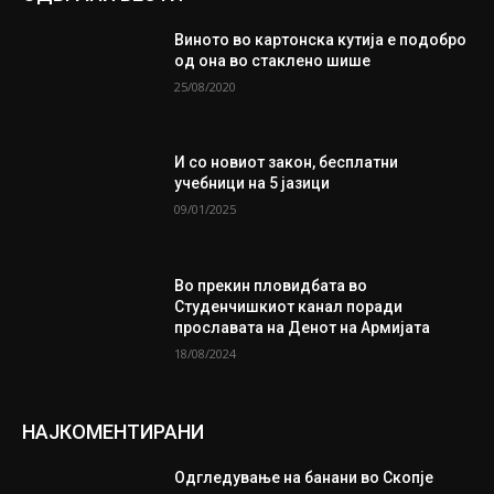
Виното во картонска кутија е подобро
од она во стаклено шише
25/08/2020
И со новиот закон, бесплатни
учебници на 5 јазици
09/01/2025
Во прекин пловидбата во
Студенчишкиот канал поради
прославата на Денот на Армијата
18/08/2024
НАЈКОМЕНТИРАНИ
Одгледување на банани во Скопје