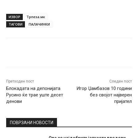
ИЗВОР
Трпеза.мк
ТАГОВИ
ПАЛАЧИНКИ
Facebook
Twitter
Pinterest
W
Претходен пост
Следен пост
Блокадата на депонијата
Игор Џамбазов 10 години
Русино ќе трае уште десет
без својот најверен
денови
пријател
ПОВРЗАНИ НОВОСТИ
Ова се најдобрите јаткасти плодови