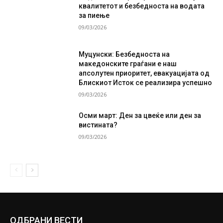
квалитетот и безбедноста на водата
за пиење
09/03/2026
Муцунски: Безбедноста на
македонските граѓани е наш
апсолутен приоритет, евакуацијата од
Блискиот Исток се реализира успешно
09/03/2026
Осми март: Ден за цвеќе или ден за
вистината?
09/03/2026
ОДБРАНИ ВЕСТИ