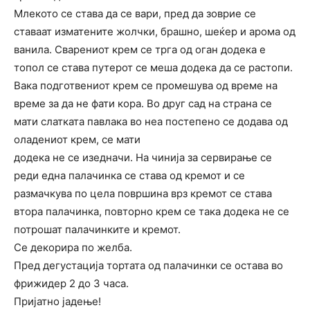
Млекото се става да се вари, пред да зоврие се
ставаат изматените жолчки, брашно, шеќер и арома од
ванила. Сварениот крем се трга од оган додека е
топол се става путерот се меша додека да се растопи.
Вака подготвениот крем се промешува од време на
време за да не фати кора. Во друг сад на страна се
мати слатката павлака во неа постепено се додава од
оладениот крем, се мати
додека не се изедначи. На чинија за сервирање се
реди една палачинка се става од кремот и се
размачкува по цела површина врз кремот се става
втора палачинка, повторно крем се така додека не се
потрошат палачинките и кремот.
Се декорира по желба.
Пред дегустација тортата од палачинки се остава во
фрижидер 2 до 3 часа.
Пријатно јадење!