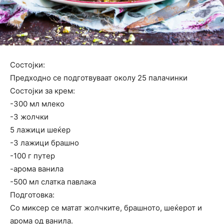
Состојки:
Предходно се подготвуваат околу 25 палачинки
Состојки за крем:
-300 мл млеко
-3 жолчки
5 лажици шеќер
-3 лажици брашно
-100 г путер
-арома ванила
-500 мл слатка павлака
Подготовка:
Со миксер се матат жолчките, брашното, шеќерот и
арома од ванила.