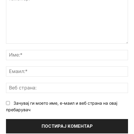
Коментар:
Им
Ем
Ве
ст
Зачувај ги моето име, е-маил и веб страна на овај
пребарувач