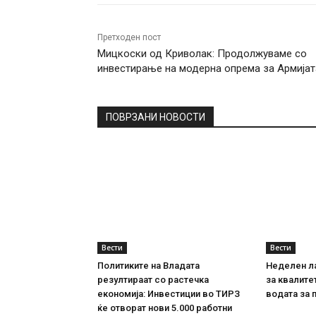
Претходен пост
Мицкоски од Криволак: Продолжуваме со
инвестирање на модерна опрема за Армијат
ПОВРЗАНИ НОВОСТИ
Вести
Вести
Политиките на Владата
Неделен л
резултираат со растечка
за квалите
економија: Инвестиции во ТИРЗ
водата за 
ќе отворат нови 5.000 работни