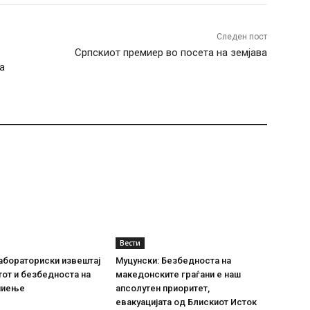
Следен пост
Српскиот премиер во посета на земјава
а
Вести
абораториски извештај
Муцунски: Безбедноста на
тот и безбедноста на
македонските граѓани е наш
пиење
апсолутен приоритет,
евакуацијата од Блискиот Исток