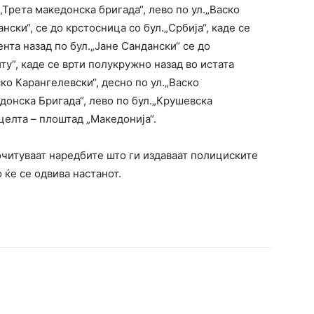
„Трета македонска бригада“, лево по ул.„Васко
нски“, се до крстосница со бул.„Србија“, каде се
нта назад по бул.„Јане Сандански“ се до
ту“, каде се врти полукружно назад во истата
ко Карангелевски“, десно по ул.„Васко
едонска Бригада“, лево по бул.„Крушевска
 целта – плоштад „Македонија“.
очитуваат наредбите што ги издаваат полициските
ќе се одвива настанот.
terest
WhatsApp