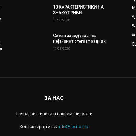
М
о
10 КАРАКТЕРИСТИКИ НА
ЗНАКОТ РИБИ
З
о
10/08/2020
З
Х
Сите и завидуваат на
нејзиниот стегнат задник
а
С
10/08/2020
а
ЗА НАС
Точни, вистинити и навремени вести
Контактирајте не:
info@tocno.mk