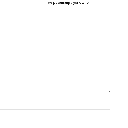
се реализира успешно
Име:*
Емаил:*