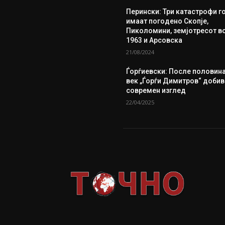
Перински: Три катастрофи г
имаат погодено Скопје,
Пиколомини, земјотресот в
1963 и Арсовска
21/08/2024
Ѓорѓиевски: После половин
век „Ѓорѓи Димитров“ добив
современ изглед
22/04/2025