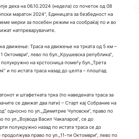
пје дека на 06.10.2024 (недела) со почеток од 08
опски маратон 2024“, Единицата за безбедност на
земе мерки за посебен режим на сообраќај по и во
вижат натпреварувачите.
 на движење: Траса на движење на трката од 5 км –
11 Октомври“, лево по бул.„Крушевска република“,
, полукружно на крстосница помеѓу бул.„Трета
ќ“ и по истата траса назад до целта – плоштад
тонот и штафетната трка (по наведената траса за
ачите се движат два пати) – Старт кај Собрание на
рд“ односно по ул.„Димитрие Чуповски“, право по
о по ул.„Војвода Васил Чакаларов“, се до
врти полукружно назад по истата траса се до
 продолжува право по ул.„11-ти Октомври“, лево по