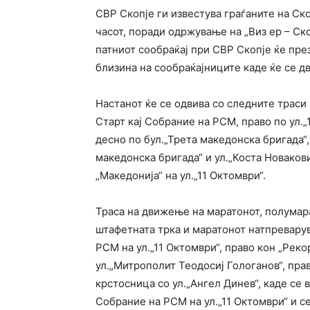
СВР Скопје ги известува граѓаните на Ско
часот, поради одржување на „Виз ер – Ск
патниот сообраќај при СВР Скопје ќе пре
близина на сообраќајниците каде ќе се д
Настанот ќе се одвива со следните траси
Старт кај Собрание на РСМ, право по ул.„
десно по бул.„Трета македонска бригада“
македонска бригада“ и ул.„Коста Новакови
„Македонија“ на ул.„11 Октомври“.
Траса на движење на маратонот, полумара
штафетната трка и маратонот натпреварув
РСМ на ул.„11 Октомври“, право кон „Реко
ул.„Митрополит Теодосиј Гологанов“, прав
крстосница со ул.„Ангел Динев“, каде се 
Собрание на РСМ на ул.„11 Октомври“ и се