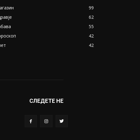
агазин
99
дравје
62
абава
55
ороскоп
42
вет
42
СЛЕДЕТЕ НЕ