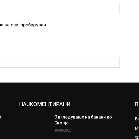
Веб
страна:
на на овај пребарувач
НАЈКОМЕНТИРАНИ
П
т
Одгледување на банани во
В
Скопје
М
10/08/2020
Х