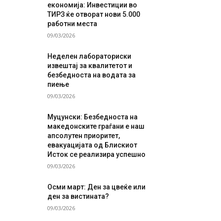
економија: Инвестиции во
ТИРЗ ќе отворат нови 5.000
работни места
09/03/2026
Неделен лабораториски
извештај за квалитетот и
безбедноста на водата за
пиење
09/03/2026
Муцунски: Безбедноста на
македонските граѓани е наш
апсолутен приоритет,
евакуацијата од Блискиот
Исток се реализира успешно
09/03/2026
Осми март: Ден за цвеќе или
ден за вистината?
09/03/2026