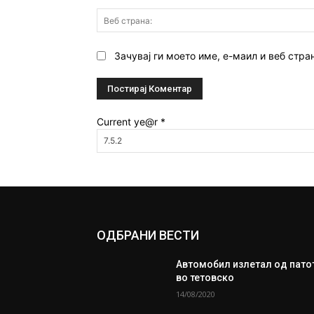
Зачувај ги моето име, е-маил и веб стра
Current ye@r
*
ОДБРАНИ ВЕСТИ
Автомобил излетал од пато
во тетовско
14/08/2020