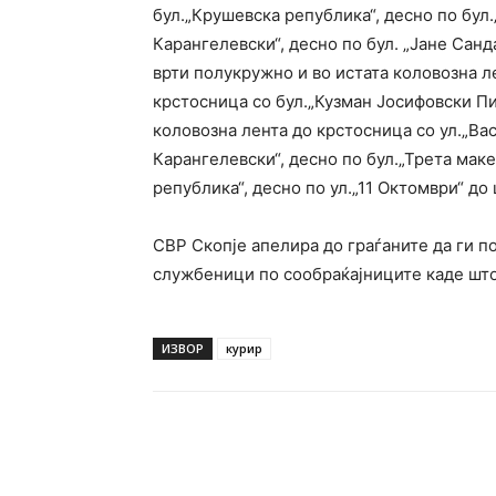
бул.„Крушевска република“, десно по бул.
Карангелевски“, десно по бул. „Јане Санда
врти полукружно и во истата коловозна ле
крстосница со бул.„Кузман Јосифовски Пи
коловозна лента до крстосница со ул.„Вас
Карангелевски“, десно по бул.„Трета мак
република“, десно по ул.„11 Октомври“ до
СВР Скопје апелира до граѓаните да ги п
службеници по сообраќајниците каде што 
ИЗВОР
курир
Facebook
Twitter
Pin