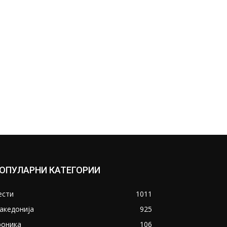
ОПУЛАРНИ КАТЕГОРИИ
ести
1011
акедонија
925
роника
106