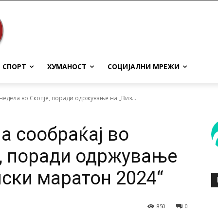
СПОРТ
ХУМАНОСТ
СОЦИЈАЛНИ МРЕЖИ
едела во Скопје, поради одржување на „Виз...
а сообраќај во
е, поради одржување
пски маратон 2024“
850
0