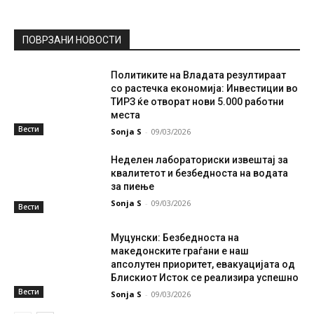
ПОВРЗАНИ НОВОСТИ
Политиките на Владата резултираат
со растечка економија: Инвестиции во
ТИРЗ ќе отворат нови 5.000 работни
места
Вести
Sonja S
-
09/03/2026
Неделен лабораториски извештај за
квалитетот и безбедноста на водата
за пиење
Sonja S
-
09/03/2026
Вести
Муцунски: Безбедноста на
македонските граѓани е наш
апсолутен приоритет, евакуацијата од
Блискиот Исток се реализира успешно
Вести
Sonja S
-
09/03/2026