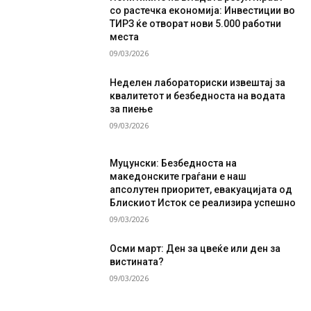
со растечка економија: Инвестиции во
ТИРЗ ќе отворат нови 5.000 работни
места
09/03/2026
Неделен лабораториски извештај за
квалитетот и безбедноста на водата
за пиење
09/03/2026
Муцунски: Безбедноста на
македонските граѓани е наш
апсолутен приоритет, евакуацијата од
Блискиот Исток се реализира успешно
09/03/2026
Осми март: Ден за цвеќе или ден за
вистината?
09/03/2026