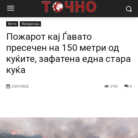
Почетна
Вести
Пожарот кај Ѓавато пресечен на 150 метри од
куќите, зафатена една стара...
Вести
Македонија
Пожарот кај Ѓавато
пресечен на 150 метри од
куќите, зафатена една стара
куќа
25/07/2022
2103
0
Facebook
Twitter
Pinterest
W