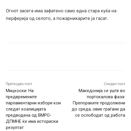
Огнот засега има зафатено само една стара куќа на
перферија од селото, а пожарникарите ја гасат.
Facebook
Twitter
Pinterest
W
Претходен пост
Следен пост
Мицкоски: На
Македонија се уште во
предвремените
портокалова фаза:
парламентарни избори кои
Препораките продолжени
следат коалицијата
до среда, овие граѓани да
предводена од ВМРО-
се ослободат од работа
ДПМНЕ ќе има историски
резултат