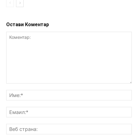
Остави Коментар
Коментар:
Им
Ем
Ве
ст