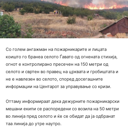
Со голем ангажман на пожарникарите и лицата
коишто го бранеа селото Ѓавато од огнената стихија,
огнот е контролирано пресечен на 150 метри од
селото и свртен во правец на црквата и гробиштата и
не е навлезен во селото, според досегашните
информации на Центарот за управување со кризи.
Оттаму информираат дека дежурните пожарникарски
мешани екипи се распоредени со возила на 50 метри
во линија пред селото и ќе се обидат да ја одбранат
таа линија до утре наутро.