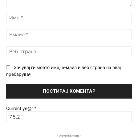
Коментар:
Им
Ем
Ве
ст
Зачувај ги моето име, е-маил и веб страна на овај
пребарувач
Current ye@r
*
- Advertisment -