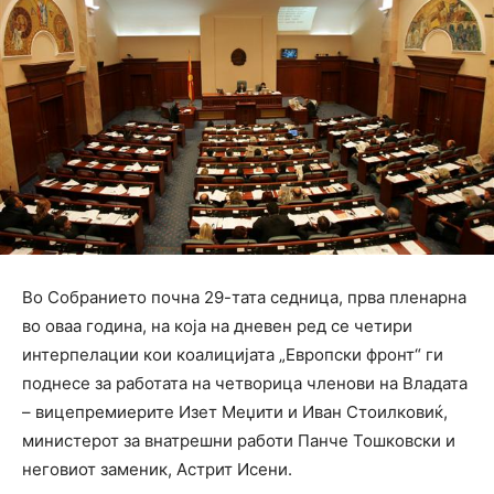
Во Собранието почна 29-тата седница, прва пленарна
во оваа година, на која на дневен ред се четири
интерпелации кои коалицијата „Европски фронт“ ги
поднесе за работата на четворица членови на Владата
– вицепремиерите Изет Меџити и Иван Стоилковиќ,
министерот за внатрешни работи Панче Тошковски и
неговиот заменик, Астрит Исени.