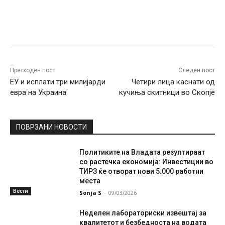
Facebook
Twitter
Pinterest
W
Претходен пост
Следен пост
ЕУ и исплати три милијарди
Четири лица каснати од
евра на Украина
кучиња скитници во Скопје
ПОВРЗАНИ НОВОСТИ
Политиките на Владата резултираат
со растечка економија: Инвестиции во
ТИРЗ ќе отворат нови 5.000 работни
места
Вести
Sonja S
-
09/03/2026
Неделен лабораториски извештај за
квалитетот и безбедноста на водата