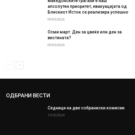
македонските граѓани е наш
апсолутен приоритет, евакуацијата од
Блискиот Исток се реализира успешно
09/03/2026
Осми март: Ден за цвеќе или ден за
вистината?
09/03/2026
ОДБРАНИ ВЕСТИ
Седници на две собраниски комисии
15/10/2024