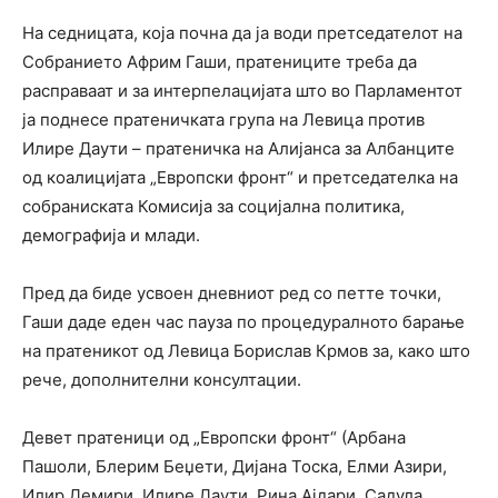
На седницата, која почна да ја води претседателот на
Собранието Африм Гаши, пратениците треба да
расправаат и за интерпелацијата што во Парламентот
ја поднесе пратеничката група на Левица против
Илире Даути – пратеничка на Алијанса за Албанците
од коалицијата „Европски фронт“ и претседателка на
собраниската Комисија за социјална политика,
демографија и млади.
Пред да биде усвоен дневниот ред со петте точки,
Гаши даде еден час пауза по процедуралното барање
на пратеникот од Левица Борислав Крмов за, како што
рече, дополнителни консултации.
Девет пратеници од „Европски фронт“ (Арбана
Пашоли, Блерим Беџети, Дијана Тоска, Елми Азири,
Илир Демири, Илире Даути, Рина Ајдари, Садула