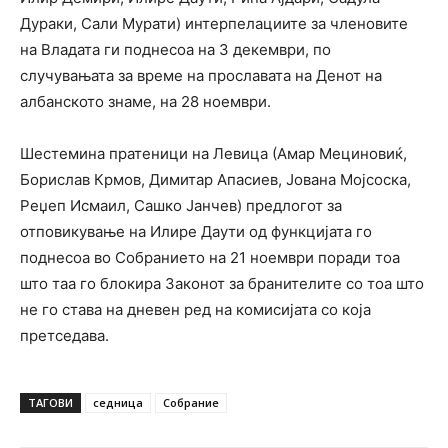
Дураки, Сали Мурати) интерпелациите за членовите
на Владата ги поднесоа на 3 декември, по
случувањата за време на прославата на Денот на
албанското знаме, на 28 ноември.
Шестемина пратеници на Левица (Амар Мециновиќ,
Борислав Крмов, Димитар Апасиев, Јована Мојсоска,
Реџеп Исмаил, Сашко Јанчев) предлогот за
отповикување на Илире Даути од функцијата го
поднесоа во Собранието на 21 ноември поради тоа
што таа го блокира Законот за бранителите со тоа што
не го става на дневен ред на комисијата со која
претседава.
ТАГОВИ
седница
Собрание