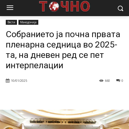
Почетна
Вести
Собранието ја почна првата пленарна седница
во 2025-та, на дневен ред се...
Вести
Македонија
Собранието ја почна првата
пленарна седница во 2025-
та, на дневен ред се пет
интерпелации
10/01/2025
660
0
Facebook
Twitter
Pinterest
W