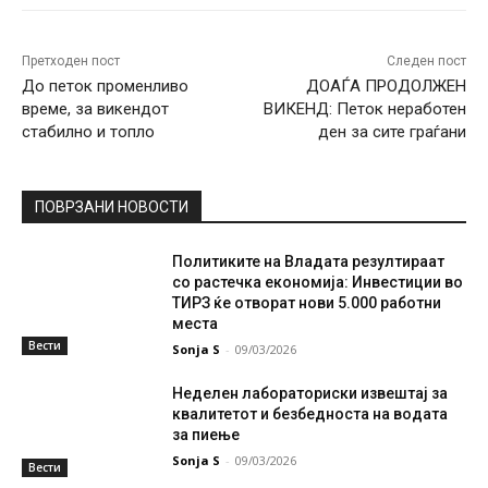
Претходен пост
Следен пост
До петок променливо
ДОАЃА ПРОДОЛЖЕН
време, за викендот
ВИКЕНД: Петок неработен
стабилно и топло
ден за сите граѓани
ПОВРЗАНИ НОВОСТИ
Политиките на Владата резултираат
со растечка економија: Инвестиции во
ТИРЗ ќе отворат нови 5.000 работни
места
Вести
Sonja S
-
09/03/2026
Неделен лабораториски извештај за
квалитетот и безбедноста на водата
за пиење
Sonja S
-
09/03/2026
Вести