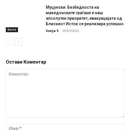
Муцунски: Безбедноста на
македонските граѓани е наш
апсолутен приоритет, евакуацијата од
Блискиот Исток се реализира успешно
Вести
Sonja S
-
09/03/2026
Остави Коментар
Коментар:
Им