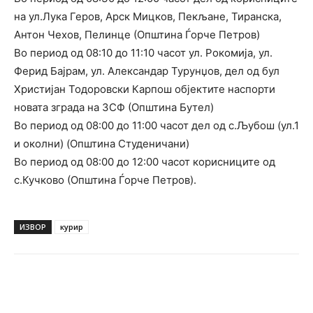
на ул.Лука Геров, Арск Мицков, Пекљане, Тиранска,
Антон Чехов, Пелинце (Општина Ѓорче Петров)
Во период од 08:10 до 11:10 часот ул. Рокомија, ул.
Ферид Бајрам, ул. Александар Турунџов, дел од бул
Христијан Тодоровски Карпош објектите наспорти
новата зграда на ЗСФ (Општина Бутел)
Во период од 08:00 до 11:00 часот дел од с.Љубош (ул.1
и околни) (Општина Студеничани)
Во период од 08:00 до 12:00 часот корисниците од
с.Кучково (Општина Ѓорче Петров).
ИЗВОР
курир
Facebook
Twitter
Pinterest
W