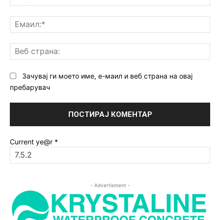
Ем
Ве
ст
Зачувај ги моето име, е-маил и веб страна на овај
пребарувач
Current ye@r
*
- Advertisment -