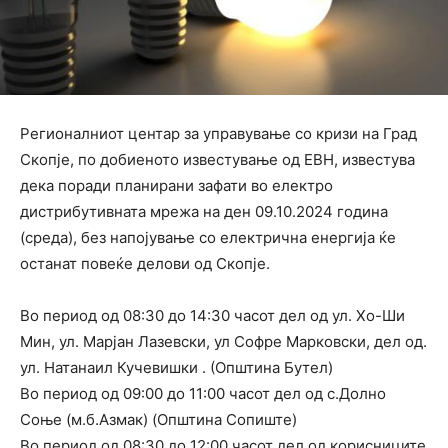
Регионалниот центар за управување со кризи на Град
Скопје, по добиеното известување од ЕВН, известува
дека поради планирани зафати во електро
дистрибутивната мрежа на ден 09.10.2024 година
(среда), без напојување со електрична енергија ќе
останат повеќе делови од Скопје.
Во период од 08:30 до 14:30 часот дел од ул. Хо-Ши
Мин, ул. Марјан Лазевски, ул Софре Марковски, дел од.
ул. Натанаил Кучевишки . (Општина Бутел)
Во период од 09:00 до 11:00 часот дел од с.Долно
Соње (м.б.Азмак) (Општина Сопиште)
Во период од 08:30 до 12:00 часот дел од корисниците