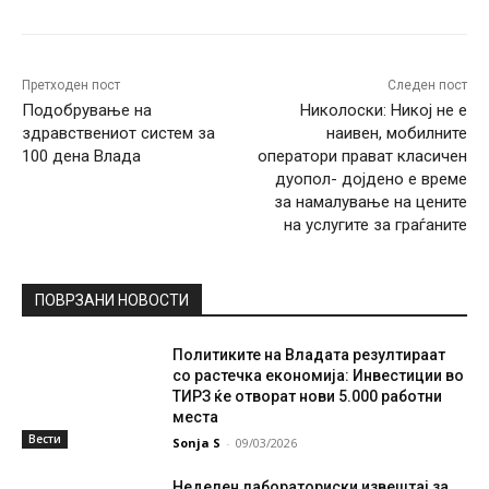
Претходен пост
Следен пост
Подобрување на
Николоски: Никој не е
здравствениот систем за
наивен, мобилните
100 дена Влада
оператори прават класичен
дуопол- дојдено е време
за намалување на цените
на услугите за граѓаните
ПОВРЗАНИ НОВОСТИ
Политиките на Владата резултираат
со растечка економија: Инвестиции во
ТИРЗ ќе отворат нови 5.000 работни
места
Вести
Sonja S
-
09/03/2026
Неделен лабораториски извештај за