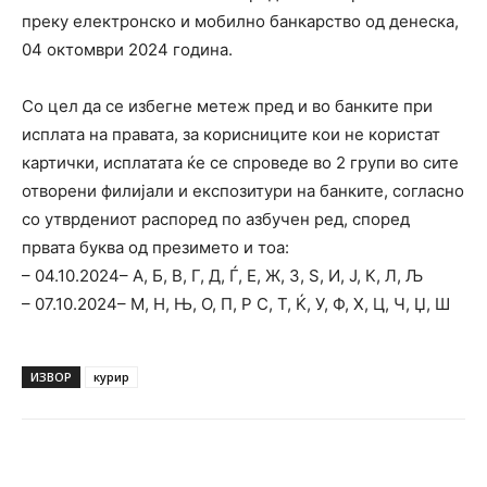
преку електронско и мобилно банкарство од денеска,
04 октомври 2024 година.
Со цел да се избегне метеж пред и во банките при
исплата на правата, за корисниците кои не користат
картички, исплатата ќе се спроведе во 2 групи во сите
отворени филијали и експозитури на банките, согласно
со утврдениот распоред по азбучен ред, според
првата буква од презимето и тоа:
– 04.10.2024– А, Б, В, Г, Д, Ѓ, Е, Ж, З, Ѕ, И, Ј, К, Л, Љ
– 07.10.2024– М, Н, Њ, О, П, Р С, Т, Ќ, У, Ф, Х, Ц, Ч, Џ, Ш
ИЗВОР
курир
Facebook
Twitter
Pinterest
W