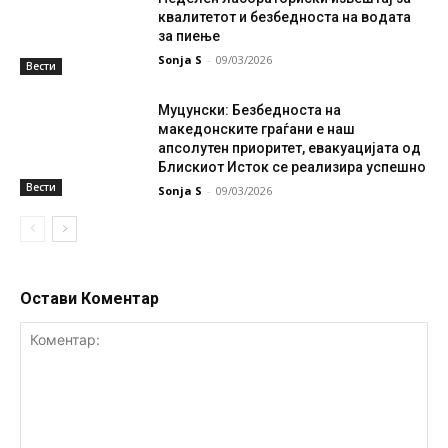
квалитетот и безбедноста на водата
за пиење
Sonja S
-
09/03/2026
Вести
Муцунски: Безбедноста на
македонските граѓани е наш
апсолутен приоритет, евакуацијата од
Блискиот Исток се реализира успешно
Вести
Sonja S
-
09/03/2026
Остави Коментар