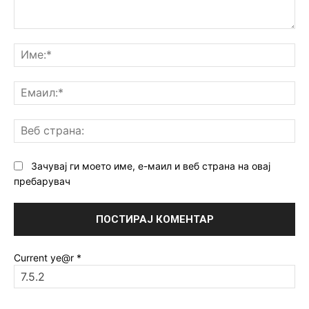
Коментар:
Им
Ем
Ве
ст
Зачувај ги моето име, е-маил и веб страна на овај
пребарувач
Current ye@r
*