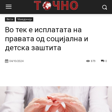
Почетна
Вести
Во тек е исплатата на правата од социјална и
детска заштита
Вести
Македонија
Во тек е исплатата на
правата од социјална и
детска заштита
04/10/2024
879
0
Facebook
Twitter
Pinterest
W