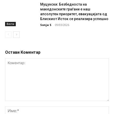
Муцунски: Безбедноста на
македонските граѓани е наш
апсолутен приоритет, евакуацијата од
Блискиот Исток се реализира успешно
Вести
Sonja S
-
09/03/2026
Остави Коментар
Коментар:
Им