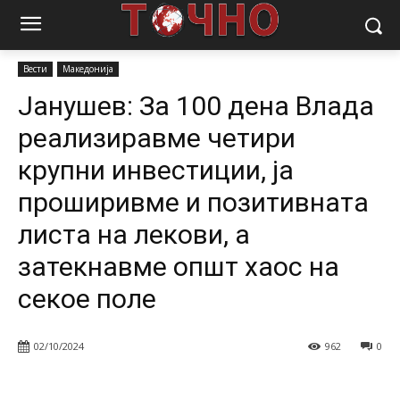
Почетна
Вести
Јанушев: За 100 дена Влада реализиравме
четири крупни инвестиции, ја проширивме и...
Вести
Македонија
Јанушев: За 100 дена Влада
реализиравме четири
крупни инвестиции, ја
проширивме и позитивната
листа на лекови, а
затекнавме општ хаос на
секое поле
02/10/2024
962
0
Facebook
Twitter
Pinterest
W