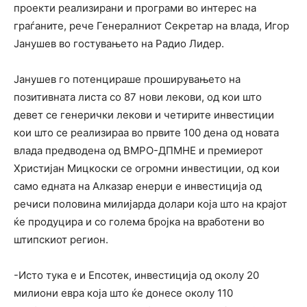
проекти реализирани и програми во интерес на
граѓаните, рече Генералниот Секретар на влада, Игор
Јанушев во гостувањето на Радио Лидер.
Јанушев го потенцираше проширувањето на
позитивната листа со 87 нови лекови, од кои што
девет се генерички лекови и четирите инвестиции
кои што се реализираа во првите 100 дена од новата
влада предводена од ВМРО-ДПМНЕ и премиерот
Христијан Мицкоски се огромни инвестиции, од кои
само едната на Алказар енерџи е инвестиција од
речиси половина милијарда долари која што на крајот
ќе продуцира и со голема бројка на вработени во
штипскиот регион.
-Исто тука е и Епсотек, инвестиција од околу 20
милиони евра која што ќе донесе околу 110