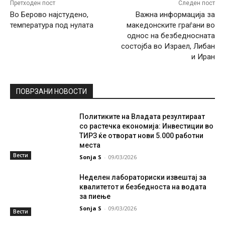
Претходен пост
Следен пост
Во Берово најстудено,
Важна информација за
температура под нулата
македонските граѓани во
однос на безбедносната
состојба во Израел, Либан
и Иран
ПОВРЗАНИ НОВОСТИ
Политиките на Владата резултираат
со растечка економија: Инвестиции во
ТИРЗ ќе отворат нови 5.000 работни
места
Вести
Sonja S
-
09/03/2026
Неделен лабораториски извештај за
квалитетот и безбедноста на водата
за пиење
Sonja S
-
09/03/2026
Вести