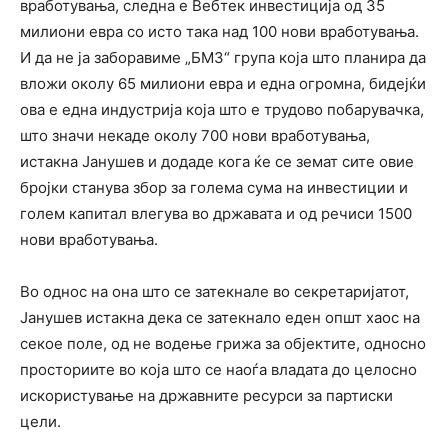
вработувања, следна е Вебтек инвестиција од 35
милиони евра со исто така над 100 нови вработувања.
И да не ја заборавиме „БМЗ“ група која што планира да
вложи околу 65 милиони евра и една огромна, бидејќи
ова е една индустрија која што е трудово побарувачка,
што значи некаде околу 700 нови вработувања,
истакна Јанушев и додаде кога ќе се земат сите овие
бројки станува збор за голема сума на инвестиции и
голем капитал влегува во државата и од речиси 1500
нови вработувања.
Во однос на она што се затекнале во секретаријатот,
Јанушев истакна дека се затекнало еден општ хаос на
секое поле, од не водење грижа за објектите, односно
просториите во која што се наоѓа владата до целосно
искористување на државните ресурси за партиски
цели.