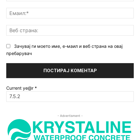
Ем
Ве
ст
Зачувај ги моето име, е-маил и веб страна на овај
пребарувач
Current ye@r
*
- Advertisment -