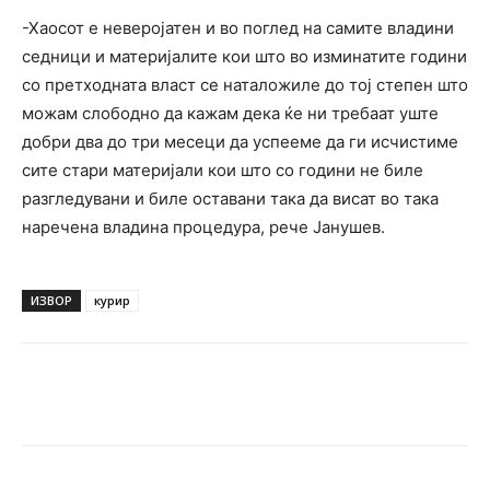
-Хаосот е неверојатен и во поглед на самите владини
седници и материјалите кои што во изминатите години
со претходната власт се наталожиле до тој степен што
можам слободно да кажам дека ќе ни требаат уште
добри два до три месеци да успееме да ги исчистиме
сите стари материјали кои што со години не биле
разгледувани и биле оставани така да висат во така
наречена владина процедура, рече Јанушев.
ИЗВОР
курир
Facebook
Twitter
Pinterest
W