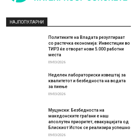
НАЈПОПУЛАРНИ
Политиките на Владата резултираат
со растечка економија: Инвестиции во
ТИРЗ ќе отворат нови 5.000 работни
места
09/03/2026
Неделен лабораториски извештај за
квалитетот и безбедноста на водата
за пиење
09/03/2026
Муцунски: Безбедноста на
македонските граѓани е наш
апсолутен приоритет, евакуацијата од
Блискиот Исток се реализира успешно
09/03/2026