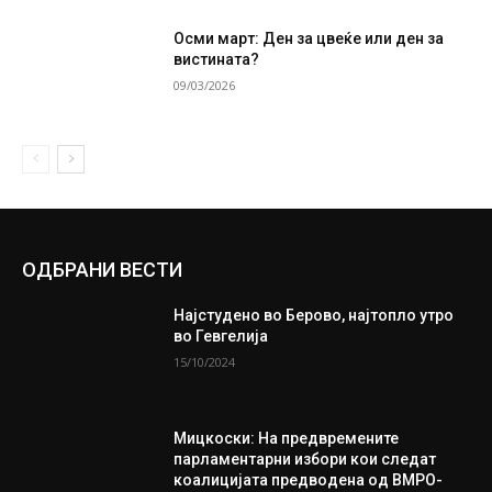
Осми март: Ден за цвеќе или ден за
вистината?
09/03/2026
ОДБРАНИ ВЕСТИ
Најстудено во Берово, најтопло утро
во Гевгелија
15/10/2024
Мицкоски: На предвремените
парламентарни избори кои следат
коалицијата предводена од ВМРО-