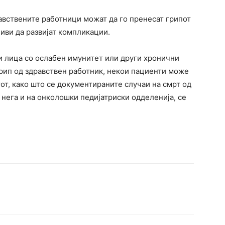
авствените работници можат да го пренесат грипот
ливи да развијат компликации.
 и лица со ослабен имунитет или други хронични
грип од здравствен работник, некои пациенти може
от, како што се документираните случаи на смрт од
 нега и на онколошки педијатриски одделенија, се
terest
WhatsApp