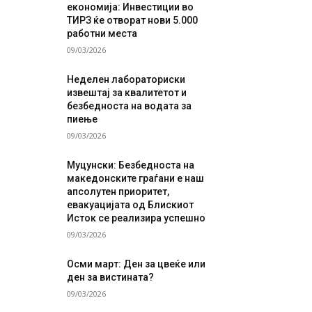
економија: Инвестиции во
ТИРЗ ќе отворат нови 5.000
работни места
09/03/2026
Неделен лабораториски
извештај за квалитетот и
безбедноста на водата за
пиење
09/03/2026
Муцунски: Безбедноста на
македонските граѓани е наш
апсолутен приоритет,
евакуацијата од Блискиот
Исток се реализира успешно
09/03/2026
Осми март: Ден за цвеќе или
ден за вистината?
09/03/2026