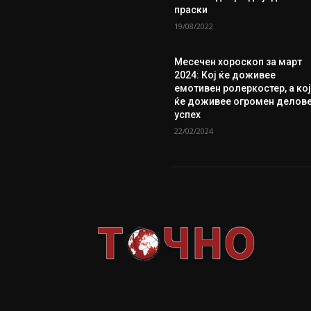
праски
19/08/2022
Месечен хороскоп за март
2024: Кој ќе доживее
емотивен ролеркостер, а ко
ќе доживее огромен делов
успех
22/02/2024