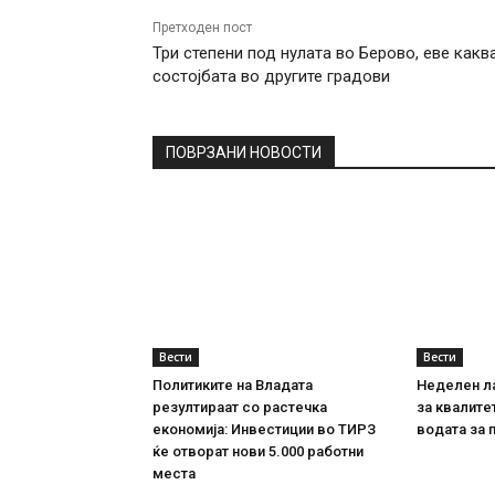
Претходен пост
Три степени под нулата во Берово, еве какв
состојбата во другите градови
ПОВРЗАНИ НОВОСТИ
Вести
Вести
Политиките на Владата
Неделен л
резултираат со растечка
за квалите
економија: Инвестиции во ТИРЗ
водата за 
ќе отворат нови 5.000 работни
места