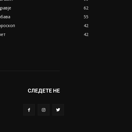
дравје
62
абава
55
ороскоп
42
вет
42
СЛЕДЕТЕ НЕ