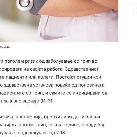
ground.
и поголем ризик од заболување со грип во
природата на својата работа. Здравствениот
те пациенти или колеги. Постојат студии кои
во здравствена установа повеќе од половината
пациентите со грип, и самите се инфицирани од
 за јавно здравје (ИЈЗ).
извика пневмонија, бронхит или да ги влоши
цијата против грип, секоја година, е најдобар
лување, подвлекуваат од ИЈЗ.