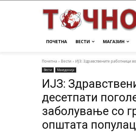
ПОЧЕТНА
ВЕСТИ
МАГАЗИН
Почетна
Вести
ИЈЗ: Здравствените работници во
Вести
Македонија
ИЈЗ: Здравствен
десетпати погол
заболување со г
општата популац