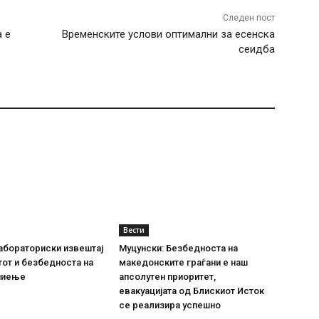
Следен пост
а е
Временските услови оптимални за есенска
сеидба
Вести
абораториски извештај
Муцунски: Безбедноста на
тот и безбедноста на
македонските граѓани е наш
пиење
апсолутен приоритет,
евакуацијата од Блискиот Исток
се реализира успешно