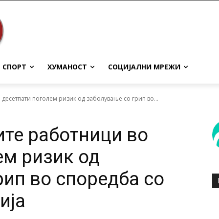
СПОРТ
ХУМАНОСТ
СОЦИЈАЛНИ МРЕЖИ
 десетпати поголем ризик од заболување со грип во...
ите работници во
ем ризик од
рип во споредба со
ија