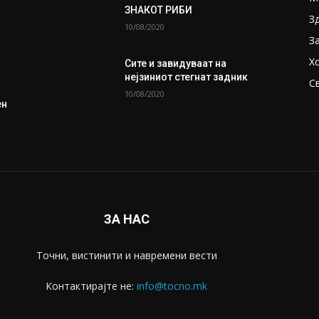
ЗНАКОТ РИБИ
З
10/08/2020
З
Х
Сите и завидуваат на
нејзиниот стегнат задник
С
ј
10/08/2020
ен
ЗА НАС
Точни, вистинити и навремени вести
Контактирајте не:
info@tocno.mk