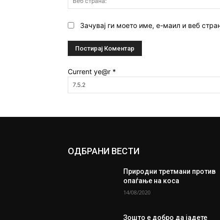
Зачувај ги моето име, е-маил и веб стра
Current ye@r
*
ОДБРАНИ ВЕСТИ
Природни третмани против
опаѓање на коса
14/08/2020
Зошто е добро да јадете