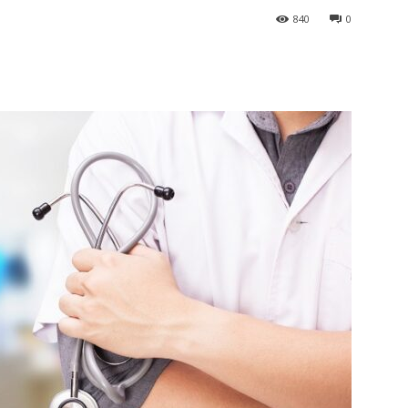
840
0
terest
WhatsApp