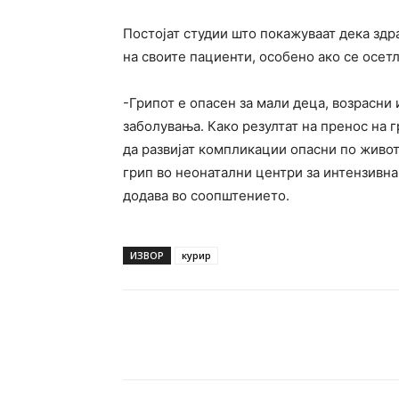
Постојат студии што покажуваат дека здр
на своите пациенти, особено ако се осет
-Грипот е опасен за мали деца, возрасни
заболувања. Како резултат на пренос на 
да развијат компликации опасни по живот
грип во неонатални центри за интензивна
додава во соопштението.
ИЗВОР
курир
Facebook
Twitter
Pin