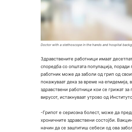
Doctor with a stethoscope in the hands and hospital back
Здравствените работници имаат десетпат
споредба со општата популација, поради 
работник може да заболи од грип од свои
покажуваат дека за време на епидемија, 
здравствени работници кои се грижат за 
вирусот, истакнуваат утрово од Институтот
-Грипот е сериозна болест, може да пред
хроничните здравствени состојби. Вакцина
начин да се заштитиш себеси од ова забо