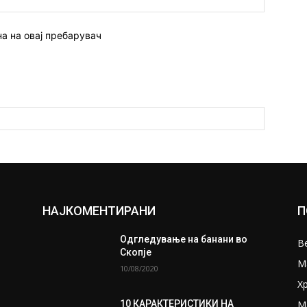
страна:
на на овај пребарувач
НАЈКОМЕНТИРАНИ
П
Одгледување на банани во
В
Скопје
М
10/08/2020
Х
М
10 КАРАКТЕРИСТИКИ НА