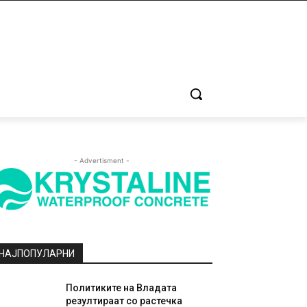
- Advertisment -
НАЈПОПУЛАРНИ
Политиките на Владата
резултираат со растечка