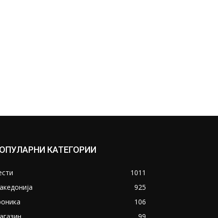
ОПУЛАРНИ КАТЕГОРИИ
ести
1011
акедонија
925
роника
106
агазин
99