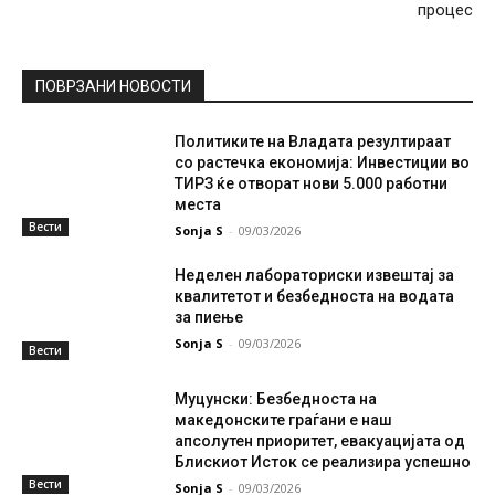
процес
ПОВРЗАНИ НОВОСТИ
Политиките на Владата резултираат
со растечка економија: Инвестиции во
ТИРЗ ќе отворат нови 5.000 работни
места
Вести
Sonja S
-
09/03/2026
Неделен лабораториски извештај за
квалитетот и безбедноста на водата
за пиење
Sonja S
-
09/03/2026
Вести
Муцунски: Безбедноста на
македонските граѓани е наш
апсолутен приоритет, евакуацијата од
Блискиот Исток се реализира успешно
Вести
Sonja S
-
09/03/2026