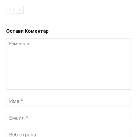
Остави Коментар
Коментар:
Им
Ем
Ве