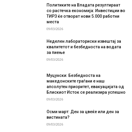
Политиките на Владата резултираат
со растечка економија: Инвестиции во
ТИРЗ ќе отворат нови 5.000 работни
места
09/03/2026
Неделен лабораториски извештај за
квалитетот и безбедноста на водата
за пиење
09/03/2026
Муцунски: Безбедноста на
македонските граѓани е наш
апсолутен приоритет, евакуацијата од
Блискиот Исток се реализира успешно
09/03/2026
Осми март: Ден за цвеќе или ден за
вистината?
09/03/2026