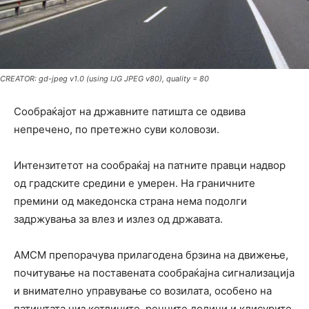
CREATOR: gd-jpeg v1.0 (using IJG JPEG v80), quality = 80
Сообраќајот на државните патишта се одвива
непречено, по претежно суви коловози.
Интензитетот на сообраќај на патните правци надвор
од градските средини е умерен. На граничните
премини од македонска страна нема подолги
задржувања за влез и излез од државата.
АМСМ препорачува прилагодена брзина на движење,
почитување на поставената сообраќајна сигнализација
и внимателно управување со возилата, особено на
патиштата низ котлините, речните долини и клисурите,