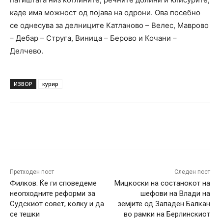
каде има можност од појава на одрони. Ова посебно
се однесува за делниците Катланово – Велес, Маврово
– Дебар – Струга, Виница – Берово и Кочани –
Делчево.
ИЗВОР
курир
Facebook
Twitter
Pinterest
W
Претходен пост
Следен пост
Филков: Ќе ги споведеме
Мицкоски на состанокот на
неопходните реформи за
шефови на Влади на
Судскиот совет, колку и да
земјите од Западен Балкан
се тешки
во рамки на Берлинскиот