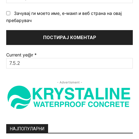
ст
Зачувај ги моето име, е-маил и веб страна на овај
пребарувач
Current ye@r
*
- Advertisment -
НАЈПОПУЛАРНИ