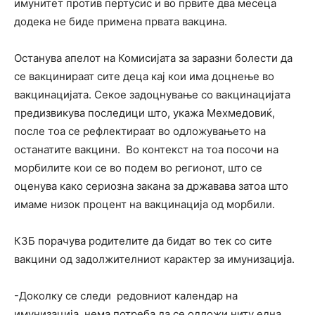
имунитет против пертусис и во првите два месеца
додека не биде примена првата вакцина.
Останува апелот на Комисијата за заразни болести да
се вакцинираат сите деца кај кои има доцнење во
вакцинацијата. Секое задоцнување со вакцинацијата
предизвикува последици што, укажа Мехмедовиќ,
после тоа се рефлектираат во одложувањето на
останатите вакцини. Во контекст на тоа посочи на
морбилите кои се во подем во регионот, што се
оценува како сериозна закана за државава затоа што
имаме низок процент на вакцинација од морбили.
КЗБ порачува родителите да бидат во тек со сите
вакцини од задолжителниот карактер за имунизација.
-Доколку се следи редовниот календар на
имунизација, нема потреба да се одложи ниту една