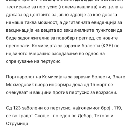
тестирање за пертусис (голема кашлица) низ целата
држава од центрите за јавно здравје за кое досега
немаше таква можност, а дигиталната евиденција за
вакцинација на децата во вакциналните пунктови да
биде задолжителна за подобар преглед, се новите
препораки Комисијата за заразни болести (КЗБ) по
нејзиното вчерашно заседавање во однос на
спречување на пертусис.
Портпаролот на Комисијата за заразни болести, Злате
Мехмедовиќ вчера информра дека од 15 март се
очекуваат и вакцини против пертусис за возрасни.
Од 123 заболени со пертусис, најголемиот број , 119,
се во градот Скопје, по еден во Дебар, Тетово и
Струмица