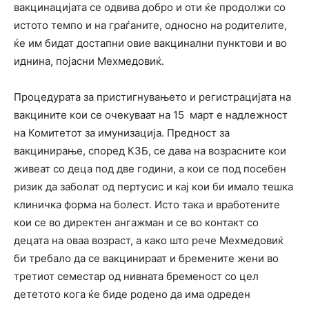
вакцинацијата се одвива добро и оти ќе продолжи со
истото темпо и на граѓаните, односно на родителите,
ќе им бидат достапни овие вакцинални пунктови и во
иднина, појасни Мехмедовиќ.
Процедурата за пристигнувањето и регистрацијата на
вакцините кои се очекуваат на 15 март е надлежност
на Комитетот за имунизација. Предност за
вакцинирање, според КЗБ, се дава на возрасните кои
живеат со деца под две години, а кои се под посебен
ризик да заболат од пертусис и кај кои би имало тешка
клиничка форма на болест. Исто така и вработените
кои се во директен ангажман и се во контакт со
децата на оваа возраст, а како што рече Мехмедовиќ
би требало да се вакцинираат и бремените жени во
третиот семестар од нивната бременост со цел
дететото кога ќе биде родено да има одреден