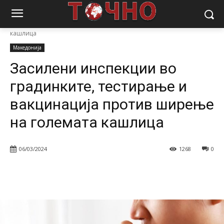
Почетна
Вести
Македонија
Засилени инспекции во
градинките, тестирање и вакцинација против ширење на големата
кашлица
Македонија
Засилени инспекции во
градинките, тестирање и
вакцинација против ширење
на големата кашлица
06/03/2024
1268
0
Facebook
Twitter
Pinterest
W