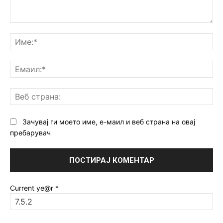
Коментар:
Им
Ем
Ве
ст
Зачувај ги моето име, е-маил и веб страна на овај
пребарувач
Current ye@r
*