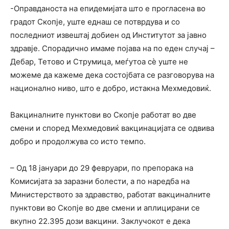
-Оправданоста на епидемијата што е прогласена во
градот Скопје, уште еднаш се потврдува и со
последниот извештај добиен од Институтот за јавно
здравје. Спорадично имаме појава на по еден случај –
Дебар, Тетово и Струмица, меѓутоа сѐ уште не
можеме да кажеме дека состојбата се разговорува на
национално ниво, што е добро, истакна Мехмедовиќ.
Вакциналните пунктови во Скопје работат во две
смени и според Мехмедовиќ вакцинацијата се одвива
добро и продолжува со исто темпо.
– Од 18 јануари до 29 февруари, по препорака на
Комисијата за заразни болести, а по наредба на
Министерството за здравство, работат вакциналните
пунктови во Скопје во две смени и аплицирани се
вкупно 22.395 дози вакцини. Заклучокот е дека