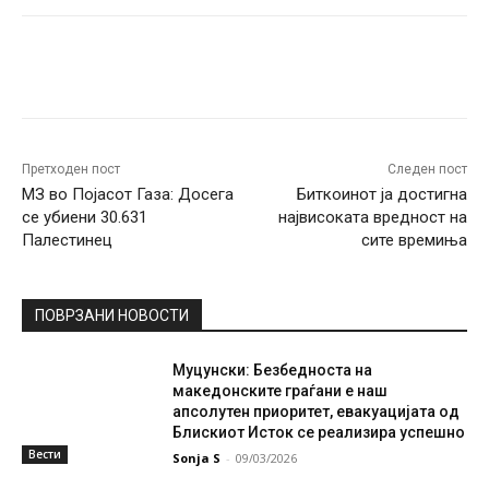
Facebook
Twitter
Pinterest
W
Претходен пост
Следен пост
МЗ во Појасот Газа: Досега
Биткоинот ја достигна
се убиени 30.631
највисоката вредност на
Палестинец
сите времиња
ПОВРЗАНИ НОВОСТИ
Муцунски: Безбедноста на
македонските граѓани е наш
апсолутен приоритет, евакуацијата од
Блискиот Исток се реализира успешно
Вести
Sonja S
-
09/03/2026