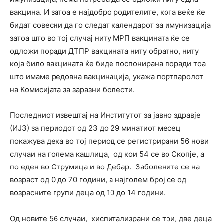
вакцина. И затоа е најдобро родителите, кога веќе ќе
бидат совесни да го следат календарот за имунизација
затоа што во тој случај ниту МРП вакцината ќе се
одложи поради ДТПР вакцината ниту обратно, ниту
која било вакцината ќе биде поспонирана поради тоа
што имаме редовна вакцинација, укажа портпаролот
на Комисијата за заразни болести.
Последниот извештај на Институтот за јавно здравје
(ИЈЗ) за периодот од 23 до 29 минатиот месец
покажува дека во тој период се регистрирани 56 нови
случаи на голема кашлица, од кои 54 се во Скопје, а
по еден во Струмица и во Дебар. Заболените се на
возраст од 0 до 70 години, а најголем број се од
возрасните групи деца од 10 до 14 години.
Од новите 56 случаи, хиспитализрани се три, две деца