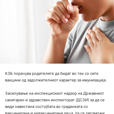
КЗБ порачува родителите да бидат во тек со сите
вакцини од задолжителниот карактер за имунизација.
Засилување на инспекцискиот надзор на Државниот
санитарен и здравствен инспекторат (ДСЗИ) за да се
види навистина состојбата во градинката со
вакцинирани и невакцинирани деца, да се овозможи