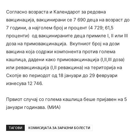
Согласно возраста и Календарот за редовна
вакцинација, вакцинирани се 7 690 деца на возраст до
7 години, а најголем број и процент (4 729; 61,5
проценти) од вакцинираните деца примиле I, II или III
доза на примовакцинација. Вкупниот број на дози
вакцина која содржи компонента против голема
кашлица, дадени како примовакцинација (I,II,III доза)
или ревакцинација (I,II ревакцина) на територија на
Скопје во периодот од 18 јануари до 29 февруари
изнесува 12 746.
Првиот случај со голема кашлица беше пријавен на 5
јануари годинава. (МИА)
ТАГОВИ
КОМИСИЈАТА ЗА ЗАРАЗНИ БОЛЕСТИ