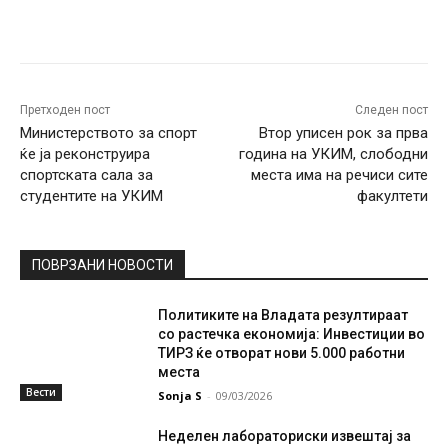
Facebook
Twitter
Pinterest
W
Претходен пост
Следен пост
Министерството за спорт
Втор уписен рок за прва
ќе ја реконструира
година на УКИМ, слободни
спортската сала за
места има на речиси сите
студентите на УКИМ
факултети
ПОВРЗАНИ НОВОСТИ
Политиките на Владата резултираат
со растечка економија: Инвестиции во
ТИРЗ ќе отворат нови 5.000 работни
места
Вести
Sonja S
-
09/03/2026
Неделен лабораториски извештај за