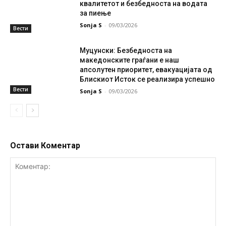
квалитетот и безбедноста на водата
за пиење
Sonja S
-
09/03/2026
Вести
Муцунски: Безбедноста на
македонските граѓани е наш
апсолутен приоритет, евакуацијата од
Блискиот Исток се реализира успешно
Вести
Sonja S
-
09/03/2026
Остави Коментар