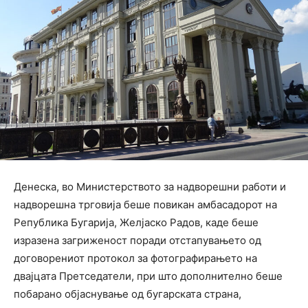
Денеска, во Министерството за надворешни работи и
надворешна трговија беше повикан амбасадорот на
Република Бугарија, Желјаско Радов, каде беше
изразена загриженост поради отстапувањето од
договорениот протокол за фотографирањето на
двајцата Претседатели, при што дополнително беше
побарано објаснување од бугарската страна,