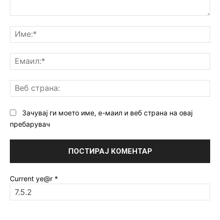
Коментар:
Им
Ем
Ве
ст
Зачувај ги моето име, е-маил и веб страна на овај
пребарувач
Current ye@r
*