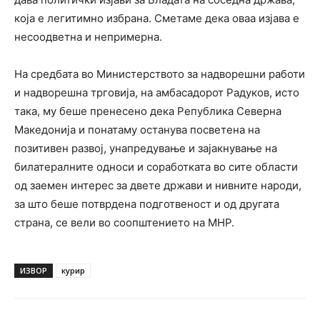
која е легитимно избрана. Сметаме дека оваа изјава е
несоодветна и непримерна.
На средбата во Министерството за надворешни работи
и надворешна трговија, на амбасадорот Радуков, исто
така, му беше пренесено дека Република Северна
Македонија и понатаму останува посветена на
позитивен развој, унапредување и зајакнување на
билатералните односи и соработката во сите области
од заемен интерес за двете држави и нивните народи,
за што беше потврдена подготвеност и од другата
страна, се вели во соопштението на МНР.
ИЗВОР
курир