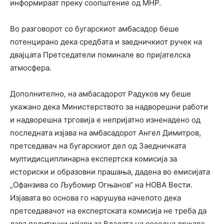
информираат преку соопштение од МНР.
Во разговорот со бугарскиот амбасадор беше
потенцирано дека средбата и заедничкиот ручек на
двајцата Претседатели поминале во пријателска
атмосфера.
Дополнително, на амбасадорот Радуков му беше
укажано дека Министерството за надворешни работи
и надворешна трговија е непријатно изненадено од
последната изјава на амбасадорот Ангел Димитров,
претседавач на бугарскиот дел од Заедничката
мултидисциплинарна експертска комисија за
историски и образовни прашања, дадена во емисијата
„Офанзива со Љубомир Огњанов“ на НОВА Вести.
Изјавата во основа го нарушува начелото дека
претседавачот на експертската комисија не треба да
дава политички изјави за Владата на соседна држава,