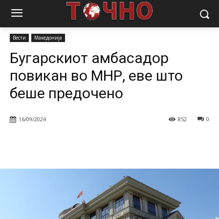
Почетна
Вести
Бугарскиот амбасадор повикан во МНР, еве што
беше предочено
Вести
Македонија
Бугарскиот амбасадор
повикан во МНР, еве што
беше предочено
16/09/2024
852
0
Facebook
Twitter
Pinterest
W