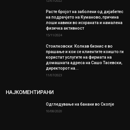
12/07/2022
Расте бројот на заболени од дијабетес
на подрачјето на Куманово, причина
лоши навики во исхраната и намалена
физичка активност
15/11/2024
Стоилковски: Колкав бизнис е во
прашање и кои се клиентите коишто ги
користат услугите на фирмата на
домашната адреса на Сашо Тасевски,
директорот на...
11/07/2023
НАЈКОМЕНТИРАНИ
Одгледување на банани во Скопје
10/08/2020