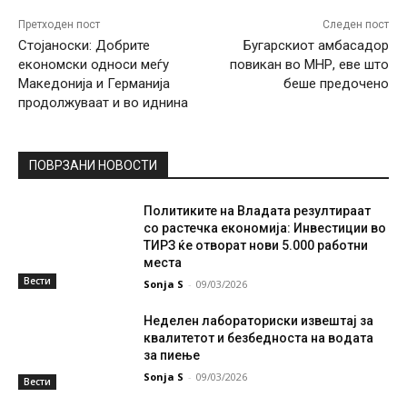
Претходен пост
Следен пост
Стојаноски: Добрите
Бугарскиот амбасадор
економски односи меѓу
повикан во МНР, еве што
Македонија и Германија
беше предочено
продолжуваат и во иднина
ПОВРЗАНИ НОВОСТИ
Политиките на Владата резултираат
со растечка економија: Инвестиции во
ТИРЗ ќе отворат нови 5.000 работни
места
Вести
Sonja S
-
09/03/2026
Неделен лабораториски извештај за
квалитетот и безбедноста на водата
за пиење
Sonja S
-
09/03/2026
Вести