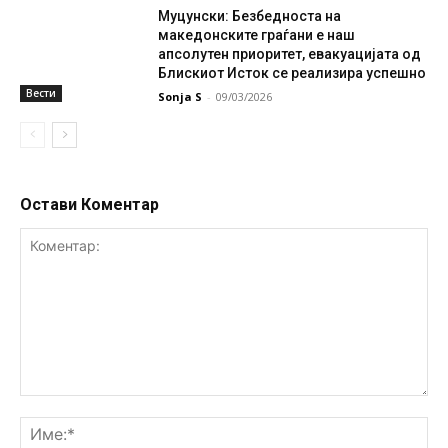
Муцунски: Безбедноста на
македонските граѓани е наш
апсолутен приоритет, евакуацијата од
Блискиот Исток се реализира успешно
Вести
Sonja S
-
09/03/2026
Остави Коментар
Коментар:
Им