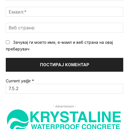
Ем
Ве
ст
Зачувај ги моето име, е-маил и веб страна на овај
пребарувач
Current ye@r
*
- Advertisment -