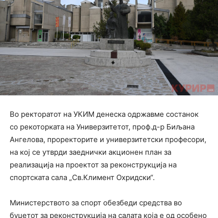
Во ректоратот на УКИМ денеска одржавме состанок
со рекоторката на Универзитетот, проф.д-р Биљана
Ангелова, проректорите и универзитетски професори,
на кој се утврди заеднички акционен план за
реализација на проектот за реконструкција на
спортската сала „Св.Климент Охридски“.
Министерството за спорт обезбеди средства во
буџетот за реконструкција на салата која е од особено