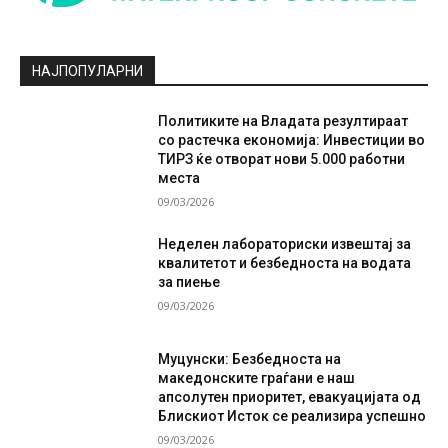
НАЈПОПУЛАРНИ
Политиките на Владата резултираат
со растечка економија: Инвестиции во
ТИРЗ ќе отворат нови 5.000 работни
места
09/03/2026
Неделен лабораториски извештај за
квалитетот и безбедноста на водата
за пиење
09/03/2026
Муцунски: Безбедноста на
македонските граѓани е наш
апсолутен приоритет, евакуацијата од
Блискиот Исток се реализира успешно
09/03/2026