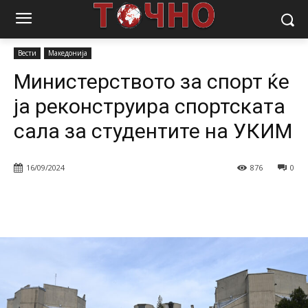
Почетна
Вести
Министерството за спорт ќе ја реконструира
спортската сала за студентите на УКИМ
Вести
Македонија
Министерството за спорт ќе
ја реконструира спортската
сала за студентите на УКИМ
16/09/2024
876
0
Facebook
Twitter
Pinterest
W