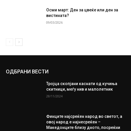
Осми март: Ден за цвеќе или ден за
вистината?
09/03/2026
ОДБРАНИ ВЕСТИ
Тројца скопјани каснати од кучиња
скитници, меѓу нив и малолетник
28/11/2024
Финците најсреќен народ во светот, а
овој народ е најнесреќен –
Македонците близу дното, посреќни