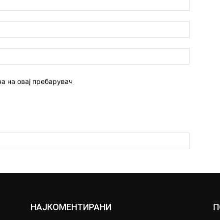
Емаил:*
Веб
страна:
на на овај пребарувач
НАЈКОМЕНТИРАНИ
П