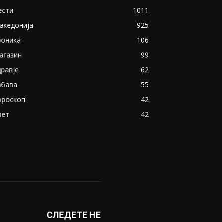
ести
1011
акедонија
925
роника
106
агазин
99
дравје
62
абава
55
ороскоп
42
вет
42
СЛЕДЕТЕ НЕ