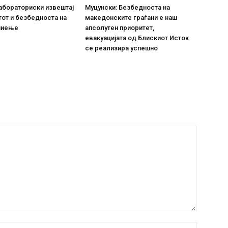
абораториски извештај
Муцунски: Безбедноста на
тот и безбедноста на
македонските граѓани е наш
пиење
апсолутен приоритет,
евакуацијата од Блискиот Исток
се реализира успешно
Име:*