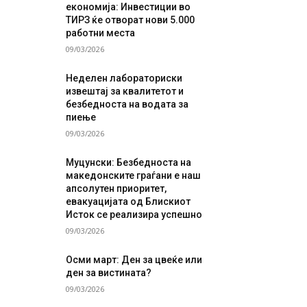
економија: Инвестиции во
ТИРЗ ќе отворат нови 5.000
работни места
09/03/2026
Неделен лабораториски
извештај за квалитетот и
безбедноста на водата за
пиење
09/03/2026
Муцунски: Безбедноста на
македонските граѓани е наш
апсолутен приоритет,
евакуацијата од Блискиот
Исток се реализира успешно
09/03/2026
Осми март: Ден за цвеќе или
ден за вистината?
09/03/2026