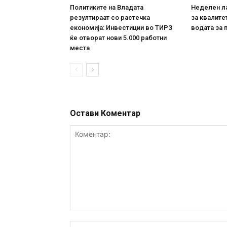
Политиките на Владата
Неделен л
резултираат со растечка
за квалите
економија: Инвестиции во ТИРЗ
водата за 
ќе отворат нови 5.000 работни
места
Остави Коментар
Коментар: