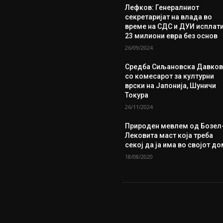
Лефков: Генералниот
секретаријат на влада во
време на СДС и ДУИ исплат
23 милиони евра без основ
26/09/2024
Средба Сиљановска Давков
со комесарот за културни
врски на Јапонија, Шуничи
Токура
26/11/2024
Природен мевлем од Бозел
Лековита маст која треба
секој да ја има во својот д
18/08/2020