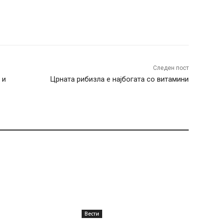
terest
WhatsApp
Следен пост
 и
Црната рибизла е најбогата со витамини
Вести