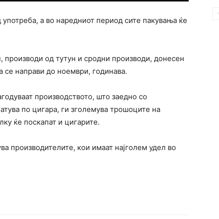
д употреба, а во наредниот период сите пакувања ќе
н, производи од тутун и сродни производи, донесен
а се направи до ноември, годинава.
годуваат производството, што заедно со
латува по цигара, ги зголемува трошоците на
лку ќе поскапат и цигарите.
ва производителите, кои имаат најголем удел во