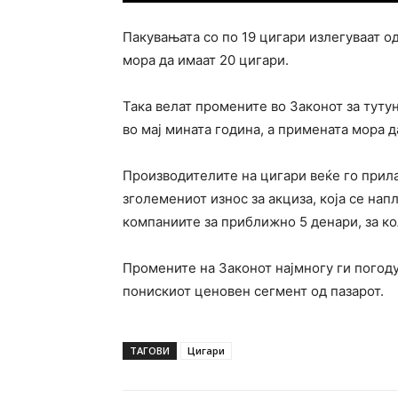
Пакувањата со по 19 цигари излегуваат о
мора да имаат 20 цигари.
Така велат промените во Законот за туту
во мај мината година, а примената мора д
Производителите на цигари веќе го прила
зголемениот износ за акциза, која се нап
компаниите за приближно 5 денари, за ко
Промените на Законот најмногу ги погоду
понискиот ценовен сегмент од пазарот.
ТАГОВИ
Цигари