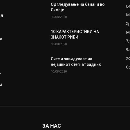
Одгледување на банани во
В
Скопје
М
ил
10/08/2020
Х
М
10 КАРАКТЕРИСТИКИ НА
ЗНАКОТ РИБИ
а
З
10/08/2020
З
Х
Сите и завидуваат на
нејзиниот стегнат задник
С
10/08/2020
-
ом
ЗА НАС