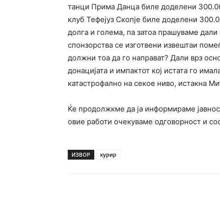
танци Прима Данца биле доделени 300.00
клуб Тефејуз Скопје биле доделени 300.0
долга и голема, па затоа прашуваме дали 
спонзорства се изготвени извештаи помеѓ
должни тоа да го направат? Дали врз осн
донацијата и импактот кој истата го има
катастрофално на секое ниво, истакна Ми
Ќе продолжкме да ја информираме јавност
овие работи очекуваме одговорност и со
ИЗВОР
курир
Facebook
Twitter
Pin