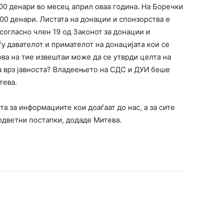
0 денари во месец април оваа година. На Боречки
00 денари. Листата на донации и спонзорства е
согласно член 19 од Законот за донации и
у давателот и примателот на донацијата кои се
ова на тие извештаи може да се утврди целта на
ла врз јавноста? Владеењето на СДС и ДУИ беше
тева.
а за информациите кои доаѓаат до нас, а за сите
одветни постапки, додаде Митева.
terest
WhatsApp