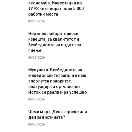
економија: Инвестиции во
ТИРЗ ќе отворат нови 5.000
работни места
09/03/2026
Неделен лабораториски
извештај за квалитетот и
безбедноста на водата за
пиење
09/03/2026
Муцунски: Безбедноста на
македонските граѓани е наш
апсолутен приоритет,
евакуацијата од Блискиот
Исток се реализира успешно
09/03/2026
Осми март: Ден за цвеќе или
ден за вистината?
09/03/2026