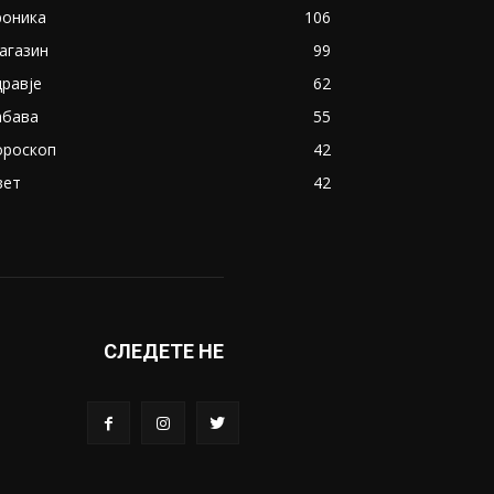
роника
106
агазин
99
дравје
62
абава
55
ороскоп
42
вет
42
СЛЕДЕТЕ НЕ