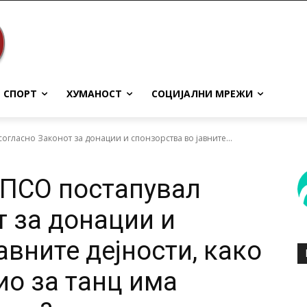
СПОРТ
ХУМАНОСТ
СОЦИЈАЛНИ МРЕЖИ
огласно Законот за донации и спонзорства во јавните...
ЕПСО постапувал
т за донации и
авните дејности, како
ио за танц има