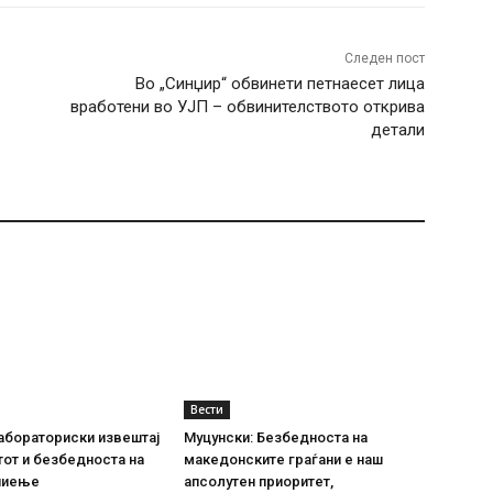
Следен пост
Во „Синџир“ обвинети петнаесет лица
вработени во УЈП – обвинителството открива
детали
Вести
абораториски извештај
Муцунски: Безбедноста на
тот и безбедноста на
македонските граѓани е наш
пиење
апсолутен приоритет,