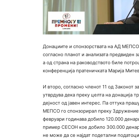
Донациите и спонзорствата на АД МЕПСО 
согласно планот и анализата предвиден з
а од страна на раководството биле потро
конференција пратеничката Марија Митев
И второ, согласно членот 11 од Законот з
утврдува дека преку целта на донација т
дејност од јавен интерес. Па оттука праш
МЕПСО го спонзорирал преку Здружението
февруари годинава добило 120.000 денари
пример СЕСОН кое добило 300.000 денари
не може да се најдат подетални податоци