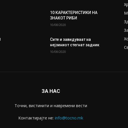
Х
М
10 КАРАКТЕРИСТИКИ НА
ЗНАКОТ РИБИ
З
10/08/2020
З
Х
8
Сите и завидуваат на
нејзиниот стегнат задник
С
10/08/2020
ЗА НАС
Точни, вистинити и навремени вести
Контактирајте не:
info@tocno.mk