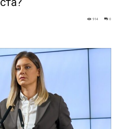
ста?
914
0
terest
WhatsApp