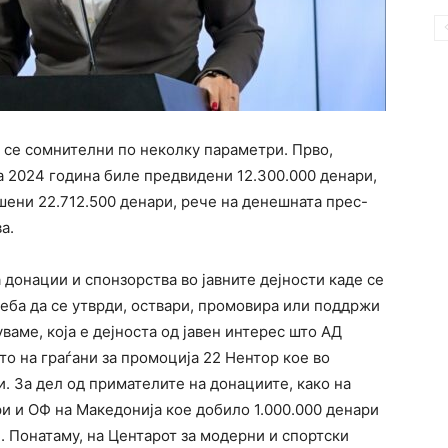
се сомнителни по неколку параметри. Прво,
а 2024 година биле предвидени 12.300.000 денари,
шени 22.712.500 денари, рече на денешната прес-
а.
а донации и спонзорства во јавните дејности каде се
реба да се утврди, оствари, промовира или поддржи
уваме, која е дејноста од јавен интерес што АД
 на граѓани за промоција 22 Нентор кое во
. За дел од примателите на донациите, како на
 и ОФ на Македонија кое добило 1.000.000 денари
. Понатаму, на Центарот за модерни и спортски