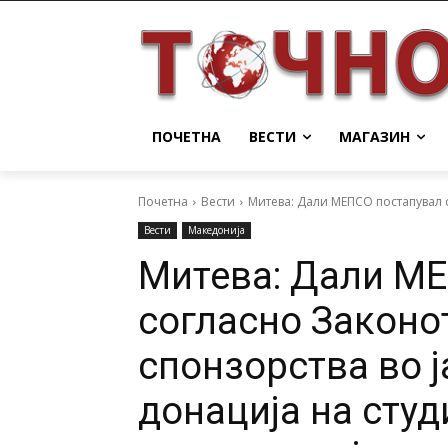
ПОЧЕТНА
ВЕСТИ
МАГАЗИН
Почетна
Вести
Митева: Дали МЕПСО постапувал с
Вести
Македонија
Митева: Дали М
согласно Законо
спонзорства во ј
донација на студ