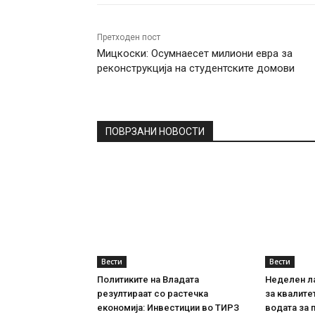
Претходен пост
Мицкоски: Осумнаесет милиони евра за
реконструкција на студентските домови
ПОВРЗАНИ НОВОСТИ
Вести
Вести
Политиките на Владата
Неделен л
резултираат со растечка
за квалите
економија: Инвестиции во ТИРЗ
водата за 