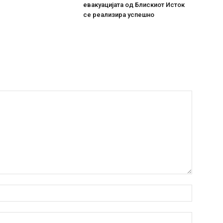
евакуацијата од Блискиот Исток
се реализира успешно
Име:*
Емаил:*