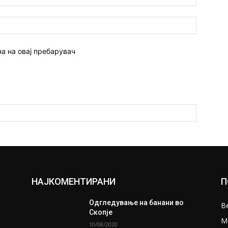
Веб
страна:
на на овај пребарувач
НАЈКОМЕНТИРАНИ
П
Одгледување на банани во
В
Скопје
М
10/08/2020