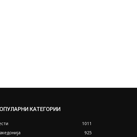
ОПУЛАРНИ КАТЕГОРИИ
ести
1011
акедонија
925