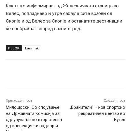
Како што информираат од Железничката станица во
Велес, попладнево и утре сабајле сите возови од
Скопје и од Велес за Скопје и останатите дестинации
ќе сообраќаат според возниот ред.
ИЗВОР
kurir.mk
Facebook
Twitter
Pinterest
W
Претходен пост
Следен пост
Милошоски: Со спојување
„Бранители“ – нов спортско
на Државната комисија за
рекреативен центар во
одлучување во втор степен
Бутел
од инспекциски надзор и