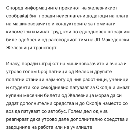
Според информациите прекинот на железникиот
сообраќај бил поради неисплатени додатоци на плата
на машиновозачите и кондуктерите за поминати
километри и минат труд, кои по еднодневен штрајк им
биле одобрени од раководниот тим на ЈП Македонски
Железници транспорт.
Инаку, поради штрајкот на машиновозачите и вчера и
утрово голем број патници од Велес и другите
попатни станици најмногу од нив работници, ученици
и студенти кои секојдневно патуваат за Скопје и имаат
купени месечни билети од Железница мораа да си
дадат дополнителни средства и до Скопје наместо со
воз да патуваат со автобус. Голем дел од нив
реагираат дека утрово дале дополнително средства и
задоцниле на работа или на училиште.