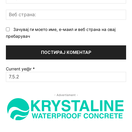
Ве
ст
Зачувај ги моето име, е-маил и веб страна на овај
пребарувач
Current ye@r
*
- Advertisment -