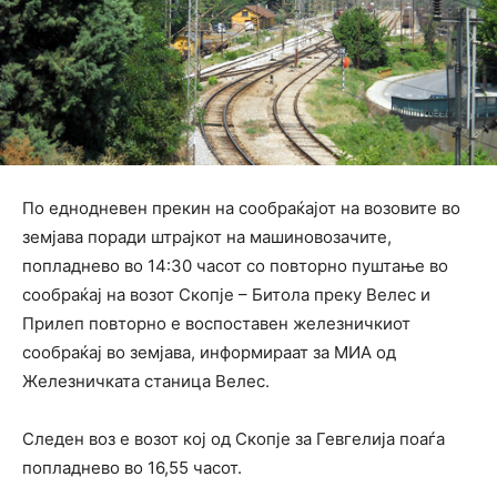
По еднодневен прекин на сообраќајот на возовите во
земјава поради штрајкот на машиновозачите,
попладнево во 14:30 часот со повторно пуштање во
сообраќај на возот Скопје – Битола преку Велес и
Прилеп повторно е воспоставен железничкиот
сообраќај во земјава, информираат за МИА од
Железничката станица Велес.
Следен воз е возот кој од Скопје за Гевгелија поаѓа
попладнево во 16,55 часот.