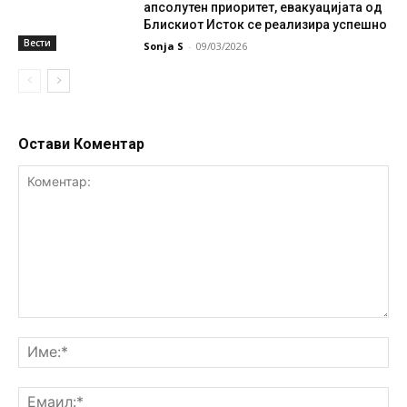
апсолутен приоритет, евакуацијата од
Блискиот Исток се реализира успешно
Вести
Sonja S
-
09/03/2026
Остави Коментар
Коментар:
Им
Ем