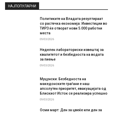
НАЈПОПУЛАРНИ
Политиките на Владата резултираат
со растечка економија: Инвестиции во
ТИРЗ ќе отворат нови 5.000 работни
места
09/03/2026
Неделен лабораториски извештај за
квалитетот и безбедноста на водата
за пиење
09/03/2026
Муцунски: Безбедноста на
македонските граѓани е наш
апсолутен приоритет, евакуацијата од
Блискиот Исток се реализира успешно
09/03/2026
Осми март: Ден за цвеќе или ден за