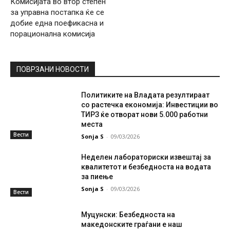
Комисијата во втор степен
за управна постапка ќе се
добие една поефикасна и
порационална комисија
ПОВРЗАНИ НОВОСТИ
Политиките на Владата резултираат
со растечка економија: Инвестиции во
ТИРЗ ќе отворат нови 5.000 работни
места
Вести
Sonja S
-
09/03/2026
Неделен лабораториски извештај за
квалитетот и безбедноста на водата
за пиење
Sonja S
-
09/03/2026
Вести
Муцунски: Безбедноста на
македонските граѓани е наш