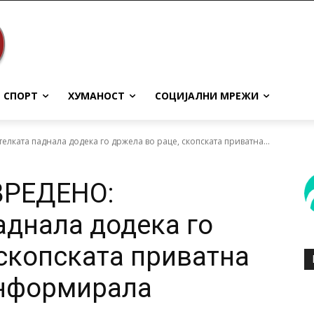
СПОРТ
ХУМАНОСТ
СОЦИЈАЛНИ МРЕЖИ
ката паднала додека го држела во раце, скопската приватна...
ВРЕДЕНО:
аднала додека го
 скопската приватна
информирала