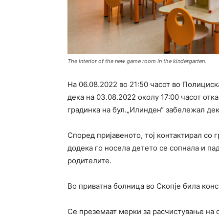
The interior of the new game room in the kindergarten.
На 06.08.2022 во 21:50 часот во Полициск
дека на 03.08.2022 околу 17:00 часот отк
градинка на бул.„Илинден“ забележал дек
Според пријавеното, тој контактирал со 
додека го носела детето се сопнала и пад
родителите.
Во приватна болница во Скопје била конс
Се преземаат мерки за расчистување на с