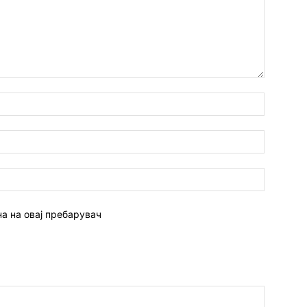
Име:*
Емаил:*
Веб
страна:
на на овај пребарувач