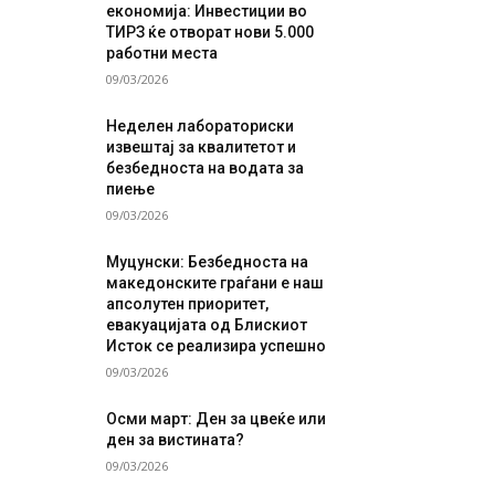
економија: Инвестиции во
ТИРЗ ќе отворат нови 5.000
работни места
09/03/2026
Неделен лабораториски
извештај за квалитетот и
безбедноста на водата за
пиење
09/03/2026
Муцунски: Безбедноста на
македонските граѓани е наш
апсолутен приоритет,
евакуацијата од Блискиот
Исток се реализира успешно
09/03/2026
Осми март: Ден за цвеќе или
ден за вистината?
09/03/2026