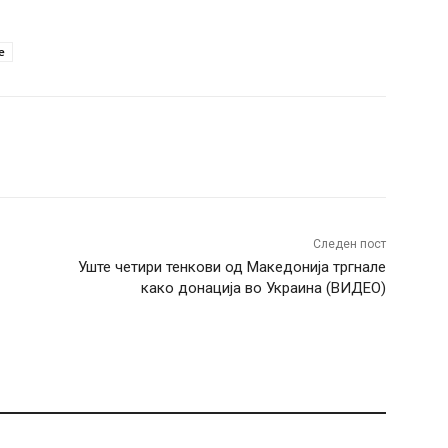
е
terest
WhatsApp
Следен пост
Уште четири тенкови од Македонија тргнале
како донација во Украина (ВИДЕО)