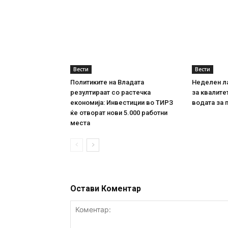
Вести
Вести
Политиките на Владата
Неделен л
резултираат со растечка
за квалите
економија: Инвестиции во ТИРЗ
водата за 
ќе отворат нови 5.000 работни
места
Остави Коментар