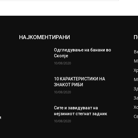
НАЈКОМЕНТИРАНИ
П
Одгледување на банани во
В
Скопје
М
10/08/2020
Х
М
10 КАРАКТЕРИСТИКИ НА
ЗНАКОТ РИБИ
З
10/08/2020
З
Х
Сите и завидуваат на
нејзиниот стегнат задник
С
и
10/08/2020