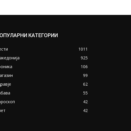
ОПУЛАРНИ КАТЕГОРИИ
ести
1011
акедонија
925
роника
106
агазин
99
дравје
62
абава
55
ороскоп
42
вет
42