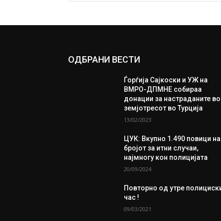
ОДБРАНИ ВЕСТИ
Ѓорѓија Сајкоски и УЖ на
ВМРО-ДПМНЕ собираа
донации за настраданите во
земјотресот во Турција
13/02/2023
ЦУК: Вкупно 1.490 повици на
бројот за итни случаи,
најмногу кон полицијата
20/09/2024
Повторно од утре полициск
час !
09/03/2021