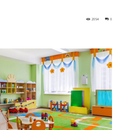
2054
0
terest
WhatsApp