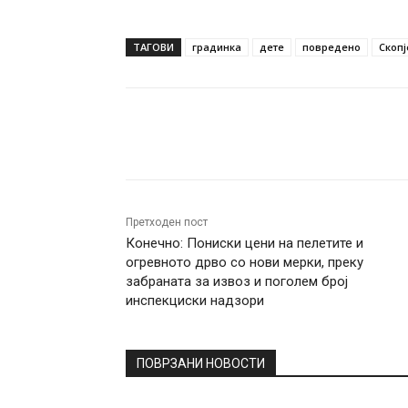
ТАГОВИ
градинка
дете
повредено
Скопј
Facebook
Twitter
Pin
Претходен пост
Конечно: Пониски цени на пелетите и
огревното дрво со нови мерки, преку
забраната за извоз и поголем број
инспекциски надзори
ПОВРЗАНИ НОВОСТИ