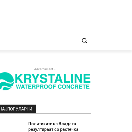
- Advertisment -
НАЈПОПУЛАРНИ
Политиките на Владата
резултираат со растечка