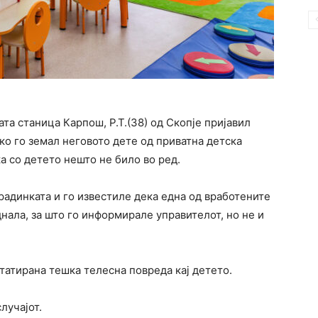
ата станица Карпош, Р.Т.(38) од Скопје пријавил
ако го земал неговото дете од приватна детска
а со детето нешто не било во ред.
градинката и го известиле дека една од вработените
нала, за што го информирале управителот, но не и
татирана тешка телесна повреда кај детето.
лучајот.