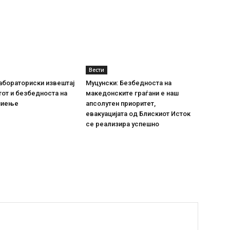
Вести
абораториски извештај
Муцунски: Безбедноста на
тот и безбедноста на
македонските граѓани е наш
пиење
апсолутен приоритет,
евакуацијата од Блискиот Исток
се реализира успешно