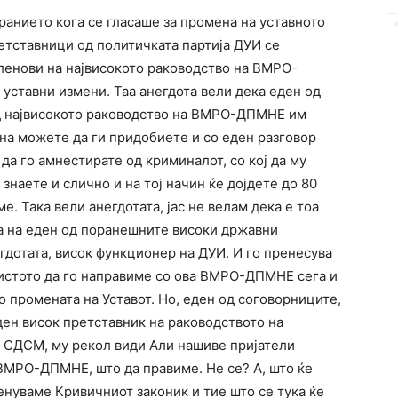
бранието кога се гласаше за промена на уставното
етставници од политичката партија ДУИ се
ленови на највисокото раководство на ВМРО-
уставни измени. Таа анегдота вели дека еден од
д највисокото раководство на ВМРО-ДПМНЕ им
на можете да ги придобиете и со еден разговор
да го амнестирате од криминалот, со кој да му
знаете и слично и на тој начин ќе дојдете до 80
е. Така вели анегдотата, јас не велам дека е тоа
та на еден од поранешните високи државни
егдотата, висок функционер на ДУИ. И го пренесува
а истото да го направиме со ова ВМРО-ДПМНЕ сега и
о промената на Уставот. Но, еден од соговорниците,
еден висок претставник на раководството на
 СДСМ, му рекол види Али нашиве пријатели
 ВМРО-ДПМНЕ, што да правиме. Не се? А, што ќе
менуваме Кривичниот законик и тие што се тука ќе