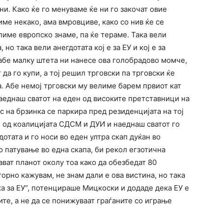
ни. Како ќе го менуваме ќе ни го закочат овие
име некако, ама вмровциве, како со нив ќе се
пиме европско знаме, па ќе тераме. Така вели
 но така вели анегдотата кој е за ЕУ и кој е за
, абе малку штета ни нанесе ова голобрадово момче,
 да го купи, а тој решил трговски па трговски ќе
. Абе немој трговски му велиме барем првиот кат
наеднаш сватот на еден од високите претставници на
с на брзинка се паркира пред резиденцијата на тој
 од коалицијата СДСМ и ДУИ и наеднаш сватот го
дотата и го носи во еден ултра скап дуќан во
о патување во една скапа, би рекол егзотична
ават планот околу тоа како да обезбедат 80
торно кажувам, не знам дали е ова вистина, но така
ка за ЕУ“, потенцираше Мицкоски и додаде дека ЕУ е
ите, а не да се понижуваат граѓаните со играње