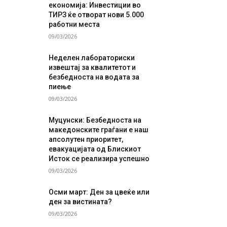
економија: Инвестиции во
ТИРЗ ќе отворат нови 5.000
работни места
09/03/2026
Неделен лабораториски
извештај за квалитетот и
безбедноста на водата за
пиење
09/03/2026
Муцунски: Безбедноста на
македонските граѓани е наш
апсолутен приоритет,
евакуацијата од Блискиот
Исток се реализира успешно
09/03/2026
Осми март: Ден за цвеќе или
ден за вистината?
09/03/2026