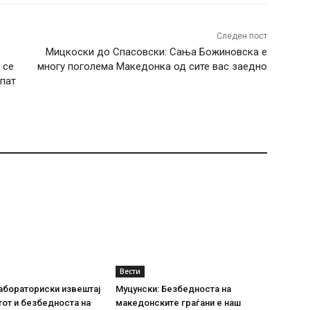
Следен пост
Мицкоски до Спасовски: Сања Божиновска е
 се
многу поголема Македонка од сите вас заедно
 пат
Вести
абораториски извештај
Муцунски: Безбедноста на
тот и безбедноста на
македонските граѓани е наш