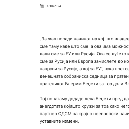
31/10/2024
Facebook
Twitter
Pin
„За жал поради начинот на кој што влад
сме таму каде што сме, а ова има можнос
дали сме за ЕУ или Русија. Ова се луѓето
сме за Русија или Европа замислете до ко
направи за Русија, а кој за ЕУ“, вака пре
денешната собраниска седница за прате
пратеникот Блерим Беџети за тоа дали Вл
Тој понатаму додаде дека Беџети пред да
анегдотата којашто кружи за тоа како не
партнер СДСМ на крајно неевропски начи
уставните измени.