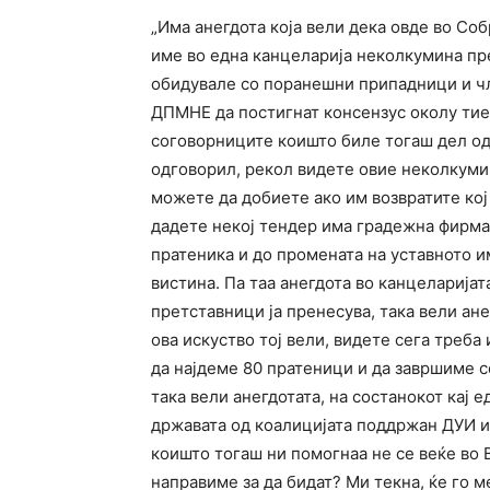
„Има анегдота која вели дека овде во Со
име во една канцеларија неколкумина пр
обидувале со поранешни припадници и ч
ДПМНЕ да постигнат консензус околу тие 
соговорниците коишто биле тогаш дел о
одговорил, рекол видете овие неколкуми
можете да добиете ако им возвратите кој 
дадете некој тендер има градежна фирма 
пратеника и до промената на уставното им
вистина. Па таа анегдота во канцеларија
претставници ја пренесува, така вели ан
ова искуство тој вели, видете сега треб
да најдеме 80 пратеници и да завршиме с
така вели анегдотата, на состанокот кај 
државата од коалицијата поддржан ДУИ и
коишто тогаш ни помогнаа не се веќе во
направиме за да бидат? Ми текна, ќе го 