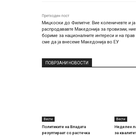
Претходен пост
Мицкоски до Филипче: Вие коленичевте и ја
распродававте Македонија за провизии, ние
бориме за националните интереси и на прав
сме да ја внесеме Македонија во ЕУ
ПОВРЗАНИ НОВОСТИ
Вести
Вести
Политиките на Владата
Неделен л
резултираат со растечка
за квалите