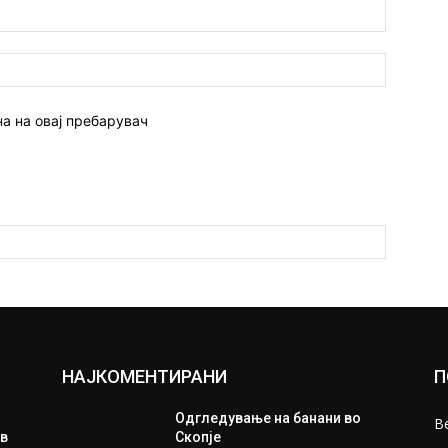
Емаил:*
Веб
страна:
на на овај пребарувач
НАЈКОМЕНТИРАНИ
П
Одгледување на банани во
В
ив
Скопје