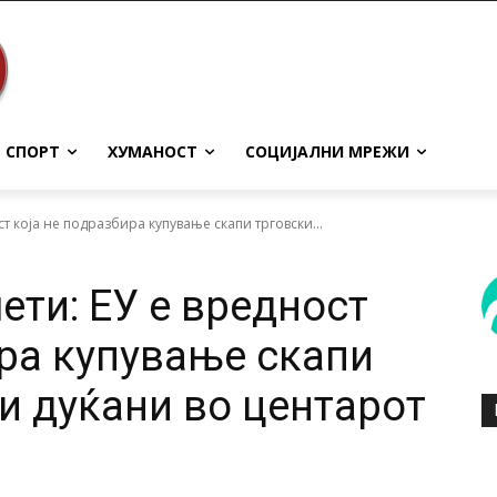
СПОРТ
ХУМАНОСТ
СОЦИЈАЛНИ МРЕЖИ
т која не подразбира купување скапи трговски...
ети: ЕУ е вредност
ира купување скапи
и дуќани во центарот