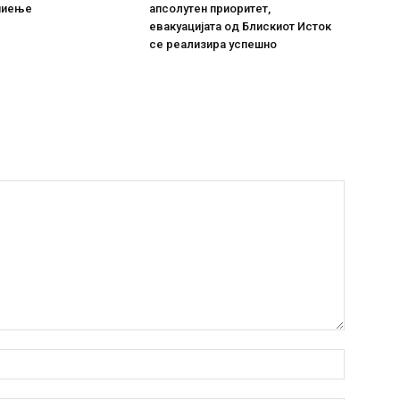
пиење
апсолутен приоритет,
евакуацијата од Блискиот Исток
се реализира успешно
Име:*