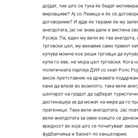
дојдат, тие што се тука ќе бидат мотивира
вмровциве? Ај со Левица и ќе се договор
договориме? И ајде ќе тераме ќе му зале
анегдотата, јас не знам дали е вистина ова,
Русија. Па, еден му вели во таа анегдота
трговски цел, му викавме само првиот кат
купува момче кое реши трговци да купува
купи го еве, не мора цел трговски. Кога 
политичката партија ДУИ со скап Ролс Рој
висок претставник на државата поддржан
кани да влезе во возилото, така вели анег
центарот на градот да одберат туристичк
дестинација за да можат на мира да го пр
пратеници. Така вели анегдотата. Јас пов
вели анегдотата за овие коишто се денес
вредност во која што се почитуваат закон
фудбалчиња и баскет по канцеларии.