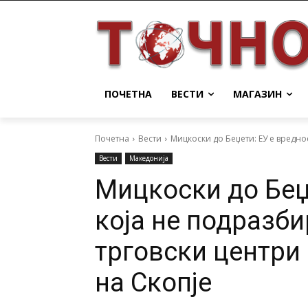
ПОЧЕТНА
ВЕСТИ
МАГАЗИН
Почетна
Вести
Мицкоски до Беџети: ЕУ е вреднос
Вести
Македонија
Мицкоски до Беџ
која не подразб
трговски центри 
на Скопје