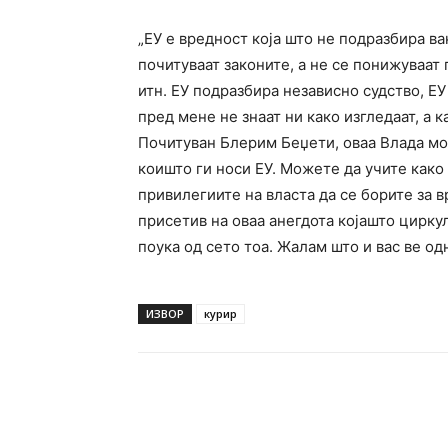
„ЕУ е вредност која што не подразбира ва
почитуваат законите, а не се понижуваат
итн. ЕУ подразбира независно судство, Е
пред мене не знаат ни како изгледаат, а 
Почитуван Блерим Беџети, оваа Влада мо
коишто ги носи ЕУ. Можете да учите како
привилегиите на власта да се борите за в
присетив на оваа анегдота којашто цирку
поука од сето тоа. Жалам што и вас ве од
ИЗВОР
курир
Facebook
Twitter
Pin