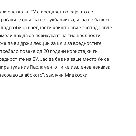
кви анегдоти. ЕУ е вредност во којашто се
 граѓаните со играње фудбалчиња, играње баскет
У подразбира вредности коишто овие господа овде
камоли пак да се повикуваат на тие вредности.
же да ви држи лекции за ЕУ и за вредностите
 требало повеќе од 20 години користејќи ги
редностите на ЕУ. Јас да бев на ваше место ќе се
лира тука низ Парламентот и ќе извлечев некаква
несоа во длабокото“, заклучи Мицкоски.
terest
WhatsApp