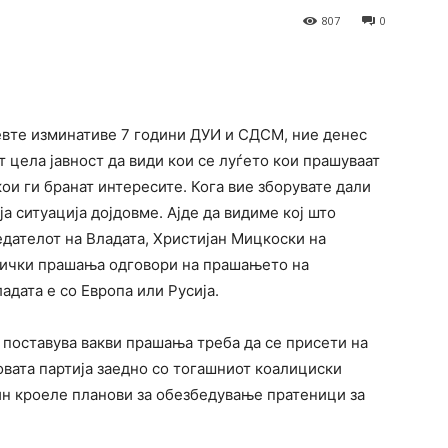
807
0
terest
WhatsApp
еевте изминативе 7 години ДУИ и СДСМ, ние денес
т цела јавност да види кои се луѓето кои прашуваат
 кои ги бранат интересите. Кога вие зборувате дали
ја ситуација дојдовме. Ајде да видиме кој што
тседателот на Владата, Христијан Мицкоски на
нички прашања одговори на прашањето на
адата е со Европа или Русија.
 поставува вакви прашања треба да се присети на
говата партија заедно со тогашниот коалициски
н кроеле планови за обезбедување пратеници за