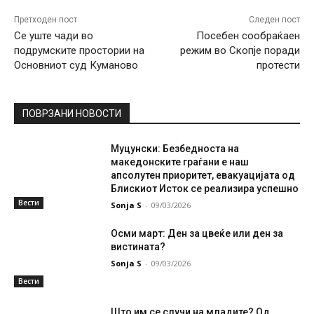
Претходен пост
Следен пост
Се уште чади во
Посебен сообраќаен
подрумските простории на
режим во Скопје поради
Основниот суд Куманово
протести
ПОВРЗАНИ НОВОСТИ
Муцунски: Безбедноста на
македонските граѓани е наш
апсолутен приоритет, евакуацијата од
Блискиот Исток се реализира успешно
Вести
Sonja S
-
09/03/2026
Осми март: Ден за цвеќе или ден за
вистината?
Sonja S
-
09/03/2026
Вести
Што им се случи на младите? Од