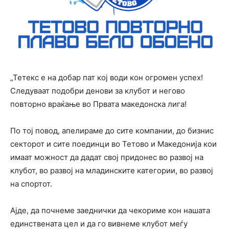
„Тетекс е на добар пат кој води кон огромен успех!
Следуваат подобри денови за клубот и негово
повторно враќање во Првата македонска лига!
По тој повод, апелираме до сите компании, до бизнис
секторот и сите поединци во Тетово и Македонија кои
имаат можност да дадат свој придонес во развој на
клубот, во развој на младинските категории, во развој
на спортот.
Ајде, да почнеме заеднички да чекориме кон нашата
единствената цел и да го вивнеме клубот меѓу