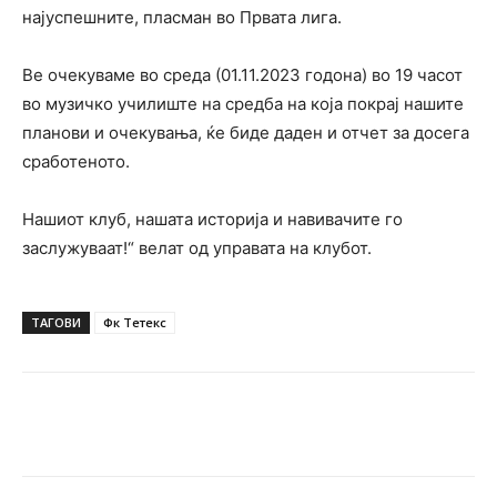
најуспешните, пласман во Првата лига.
Ве очекуваме во среда (01.11.2023 годона) во 19 часот
во музичко училиште на средба на која покрај нашите
планови и очекувања, ќе биде даден и отчет за досега
сработеното.
Нашиот клуб, нашата историја и навивачите го
заслужуваат!“ велат од управата на клубот.
ТАГОВИ
Фк Тетекс
Facebook
Twitter
Pinterest
W