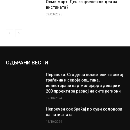
Осми март: Ден за цвеќе или ден за
вистината?
09/03/2026
ОДБРАНИ ВЕСТИ
Перински: Сто дена посветени за секој
граѓанин и секоја општина,
инвестирани над милијарда денари и
200 проекти за развој на сите региони
02/10/2024
Непречен сообраќај по суви коловози
на патиштата
15/10/2024