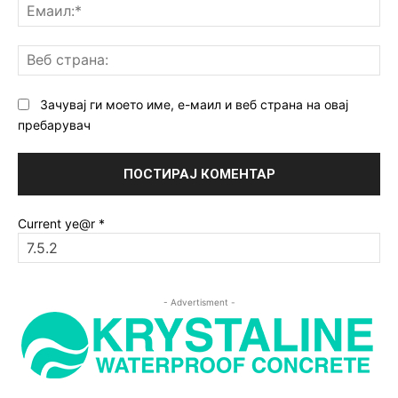
Ем
Ве
ст
Зачувај ги моето име, е-маил и веб страна на овај
пребарувач
Current ye@r
*
- Advertisment -