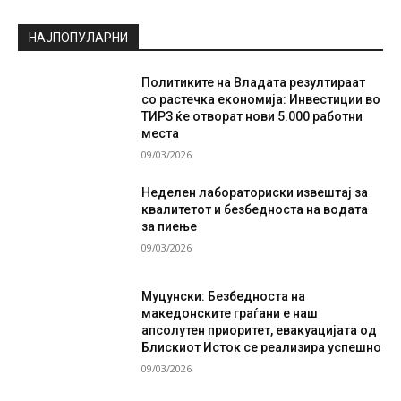
НАЈПОПУЛАРНИ
Политиките на Владата резултираат
со растечка економија: Инвестиции во
ТИРЗ ќе отворат нови 5.000 работни
места
09/03/2026
Неделен лабораториски извештај за
квалитетот и безбедноста на водата
за пиење
09/03/2026
Муцунски: Безбедноста на
македонските граѓани е наш
апсолутен приоритет, евакуацијата од
Блискиот Исток се реализира успешно
09/03/2026