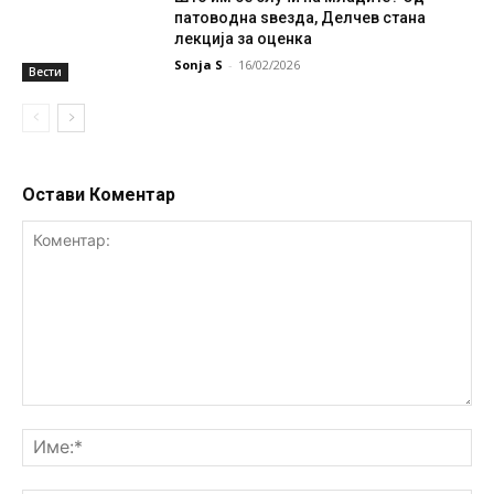
патоводна ѕвезда, Делчев стана
лекција за оценка
Sonja S
-
16/02/2026
Вести
Остави Коментар
Коментар:
Им