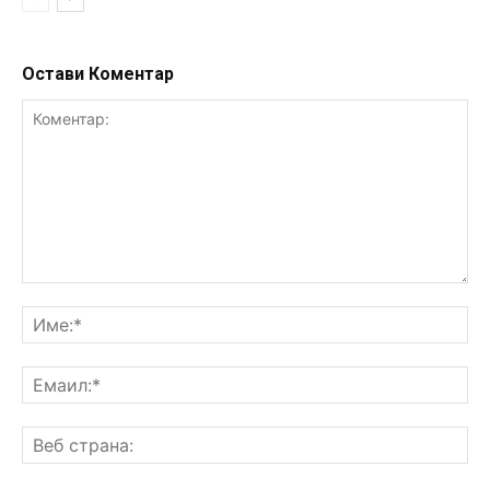
Остави Коментар
Коментар:
Им
Ем
Ве
ст