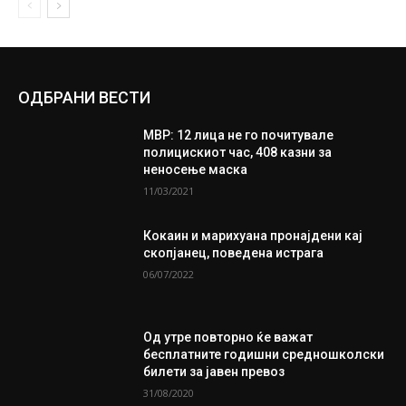
ОДБРАНИ ВЕСТИ
МВР: 12 лица не го почитувале
полицискиот час, 408 казни за
неносење маска
11/03/2021
Кокаин и марихуана пронајдени кај
скопјанец, поведена истрага
06/07/2022
Од утре повторно ќе важат
бесплатните годишни средношколски
билети за јавен превоз
31/08/2020