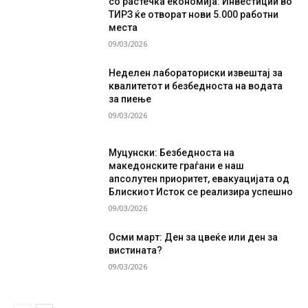
со растечка економија: Инвестиции во
ТИРЗ ќе отворат нови 5.000 работни
места
09/03/2026
Неделен лабораториски извештај за
квалитетот и безбедноста на водата
за пиење
09/03/2026
Муцунски: Безбедноста на
македонските граѓани е наш
апсолутен приоритет, евакуацијата од
Блискиот Исток се реализира успешно
09/03/2026
Осми март: Ден за цвеќе или ден за
вистината?
09/03/2026