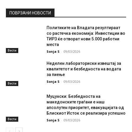
ПОВРЗАНИ НОВОСТИ
Политиките на Владата резултираат
со растечка економија: Инвестиции во
ТИРЗ ќе отворат нови 5.000 работни
места
Вести
Sonja S
-
09/03/2026
Неделен лабораториски извештај за
квалитетот и безбедноста на водата
за пиење
Sonja S
-
09/03/2026
Вести
Муцунски: Безбедноста на
македонските граѓани е наш
апсолутен приоритет, евакуацијата од
Блискиот Исток се реализира успешно
Вести
Sonja S
-
09/03/2026