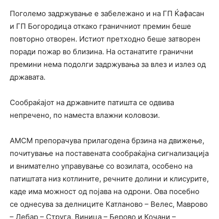
Поголемо задржување е забележано и на ГП Ќафасан
и ГП Богорoдица откако граничниот премин беше
повторно отворен. Истиот претходно беше затворен
поради пожар во близина. На останатите гранични
премини нема подолги задржувања за влез и излез од
државата.
Сообраќајот на државните патишта се одвива
непречено, по наместа влажни коловози.
АМСМ препорачува прилагодена брзина на движење,
почитување на поставената сообраќајна сигнализација
и внимателно управување со возилата, особено на
патиштата низ котлините, речните долини и клисурите,
каде има можност од појава на одрони. Ова посебно
се однесува за делниците Катланово – Велес, Маврово
– Дебар – Струга, Виница – Берово и Кочани –