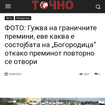
Почетна
Вести
Македонија
ФОТО: Гужва на граничните
премини, еве каква е состојбата на „Богородица“ откако...
Вести
Македонија
ФОТО: Гужва на граничните
премини, еве каква е
состојбата на „Богородица“
откако преминот повторно
се отвори
04/08/2021
2841
0
Facebook
Twitter
Pinterest
W