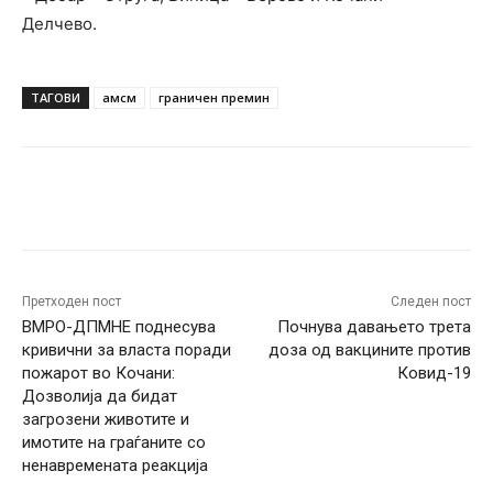
Делчево.
ТАГОВИ
амсм
граничен премин
Facebook
Twitter
Pinterest
W
Претходен пост
Следен пост
ВМРО-ДПМНЕ поднесува
Почнува давањето трета
кривични за власта поради
доза од вакцините против
пожарот во Кочани:
Ковид-19
Дозволија да бидат
загрозени животите и
имотите на граѓаните со
ненавремената реакција