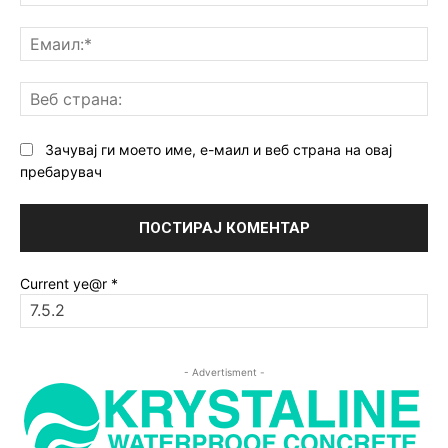
Ем
Ве
ст
Зачувај ги моето име, е-маил и веб страна на овај
пребарувач
Current ye@r
*
- Advertisment -