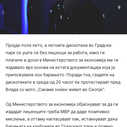
Пројде пола лето, а летните дискотеки во Градски
парк се уште се без лиценци за работа, иако ги
платиле и досега Министерството за економија им ги
издавало врз основа на истата документација која ја
приложувале кон барањето. Поради тоа, газдите на
дискотеките в среда од 20 часот ќе протестираат пред
Влада со мото „Сакаме ноќен живот во Скопје“.
Од Министерството за економија објаснуваат за да ги
издадат лиценците треба МВР да даде позитивно
мислење, а оттаму нагласуваат пак, истакнуваат дека
барањата на клубовите во Градскиот парк е правно