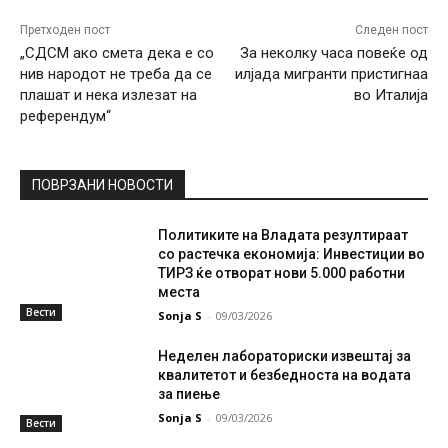
Претходен пост
Следен пост
„СДСМ ако смета дека е со
За неколку часа повеќе од
нив народот не треба да се
илјада мигранти пристигнаа
плашат и нека излезат на
во Италија
референдум“
ПОВРЗАНИ НОВОСТИ
Политиките на Владата резултираат
со растечка економија: Инвестиции во
ТИРЗ ќе отворат нови 5.000 работни
места
Вести
Sonja S
-
09/03/2026
Неделен лабораториски извештај за
квалитетот и безбедноста на водата
за пиење
Sonja S
-
09/03/2026
Вести