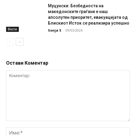
Муцунски: Безбедноста на
македонските граѓани е наш
апсолутен приоритет, евакуацијата од
Блискиот Исток се реализира успешно
Вести
Sonja S
-
09/03/2026
Остави Коментар
Коментар:
Им