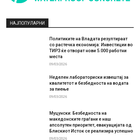
НАЈПОПУЛАРНИ
Политиките на Владата резултираат
со растечка економија: Инвестиции во
ТИРЗ ќе отворат нови 5.000 работни
места
09/03/2026
Неделен лабораториски извештај за
квалитетот и безбедноста на водата
за пиење
09/03/2026
Муцунски: Безбедноста на
македонските граѓани е наш
апсолутен приоритет, евакуацијата од
Блискиот Исток се реализира успешно
09/03/2026