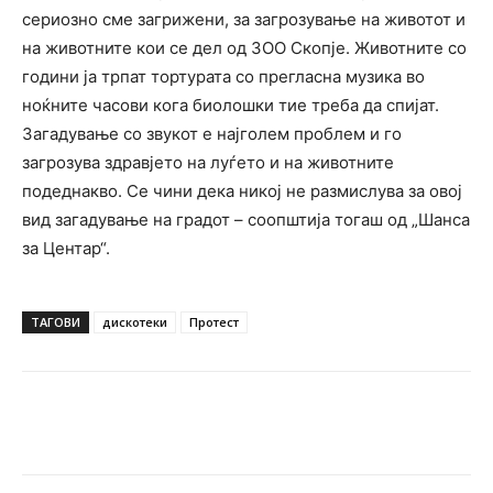
сериозно сме загрижени, за загрозување на животот и
на животните кои се дел од ЗОО Скопје. Животните со
години ја трпат тортурата со прегласна музика во
ноќните часови кога биолошки тие треба да спијат.
Загадување со звукот е најголем проблем и го
загрозува здравјето на луѓето и на животните
подеднакво. Се чини дека никој не размислува за овој
вид загадување на градот – соопштија тогаш од „Шанса
за Центар“.
ТАГОВИ
дискотеки
Протест
Facebook
Twitter
Pinterest
W