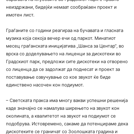
неиздржани, бидејќи немаат сообраќаен проект и
имотен лист.
Граѓаните со години реагираа на бучавата и гласната
музика која секоја вечер ечи од паркот. Минатиот
месец граѓанската иницијатива „Шанса за Центар“, во
врска со доделувањето на лиценци за дискотеки во
Градскиот парк, предложи сите дискотеки на отворено
со лиценца да се задолжат да поднесат и проект за
поставување озвучување со кое звукот ќе биде
единствено насочен кон подиумот.
– Светската пракса има многу вакви успешни решенија
каде значајно се намалува ширењето на звукот кон
околината, а квалитетот на звукот на подиумот се
подобрува. Истовремено, сакаме да потенцираме дека
дискотеките се граничат со Зоолошката градина и