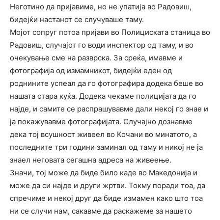
Неготино да пријавиме, но не упатија во Радовиш,
бидејќи настанот се случуваше таму.
Мојот сопруг потоа пријави во Полициската станица во
Радовиш, случајот го води инспектор од таму, и во
очекување сме на разврска. За среќа, имавме и
фотографија од измамникот, бидејќи еден од
роднините успеал да го фотографира додека беше во
нашата стара куќа. Додека чекаме полицијата да го
најде, и самите се распрашувавме дали некој го знае и
ја покажувавме фотографијата. Случајно дознавме
дека тој всушност живеел во Кочани во минатото, а
последните три години заминал од таму и никој не ја
знаел неговата сегашна адреса на живеење.
Значи, тој може да биде било каде во Македонија и
може да си најде и други жртви. Токму поради тоа, да
спречиме и некој друг да биде измамен како што тоа
ни се случи нам, сакавме да раскажеме за нашето