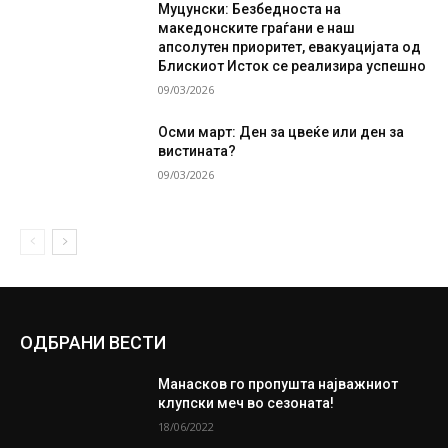
Муцунски: Безбедноста на
македонските граѓани е наш
апсолутен приоритет, евакуацијата од
Блискиот Исток се реализира успешно
09/03/2026
Осми март: Ден за цвеќе или ден за
вистината?
09/03/2026
ОДБРАНИ ВЕСТИ
Манасков го пропушта најважниот
клупски меч во сезоната!
18/06/2022