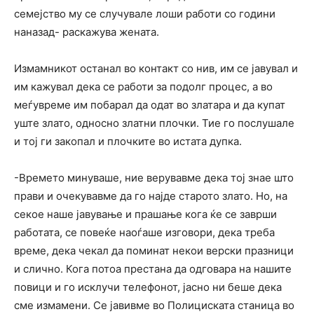
семејство му се случувале лоши работи со години
наназад- раскажува жената.
Измамникот останал во контакт со нив, им се јавувал и
им кажувал дека се работи за подолг процес, а во
меѓувреме им побарал да одат во златара и да купат
уште злато, односно златни плочки. Тие го послушале
и тој ги закопал и плочките во истата дупка.
-Времето минуваше, ние верувавме дека тој знае што
прави и очекувавме да го најде старото злато. Но, на
секое наше јавување и прашање кога ќе се заврши
работата, се повеќе наоѓаше изговори, дека треба
време, дека чекал да поминат некои верски празници
и слично. Кога потоа престана да одговара на нашите
повици и го исклучи телефонот, јасно ни беше дека
сме измамени. Се јавивме во Полициската станица во