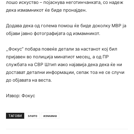
лошо искуство – појаснува неготинчанката, со надеж
дека измамникот ќе биде пронајден.
Додава дека од голема помош ќе биде доколку МВР ја
објави јавно фотографијата од измамникот.
,,Фокус” побара повеќе детали за настанот кој бил
пријавен во полиција минатиот месец, а од ПР
службата на СВР Штип иако најавија дека дека ќе ни
достават детални информации, сепак тоа не се случи
до објавата на веста.
Извор: Фокус
ТАГОВИ
злато
измама