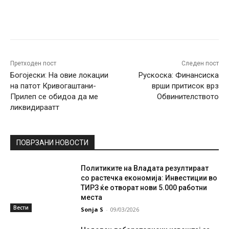
Facebook
Twitter
Pinterest
W
Претходен пост
Следен пост
Богојески: На овие локации
Рускоска: Финансиска
на патот Кривогаштани-
врши притисок врз
Прилеп се обидоа да ме
Обвинителството
ликвидиpaaтт
ПОВРЗАНИ НОВОСТИ
Политиките на Владата резултираат
со растечка економија: Инвестиции во
ТИРЗ ќе отворат нови 5.000 работни
места
Вести
Sonja S
-
09/03/2026