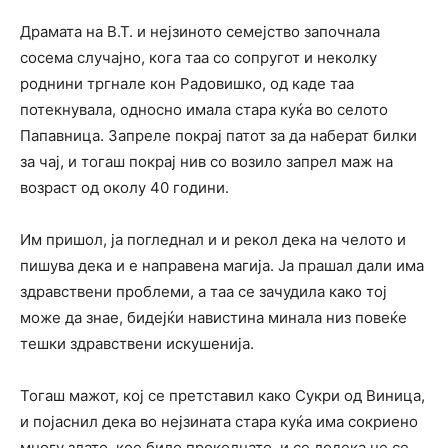
Драмата на В.Т. и нејзиното семејство започнала
сосема случајно, кога таа со сопругот и неколку
роднини тргнале кон Радовишко, од каде таа
потекнувала, односно имала стара куќа во селото
Папавница. Запреле покрај патот за да наберат билки
за чај, и тогаш покрај нив со возило запрел маж на
возраст од околу 40 години.
Им пришол, ја погледнал и и рекол дека на челото и
пишува дека и е направена магија. Ја прашал дали има
здравствени проблеми, а таа се зачудила како тој
може да знае, бидејќи навистина минала низ повеќе
тешки здравствени искушенија.
Тогаш мажот, кој се претставил како Сукри од Виница,
и појаснил дека во нејзината стара куќа има сокриено
многу злато, кое било проколнато, и се додека не се