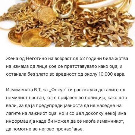
Жена од Неготино на возраст од 52 години била жртва
на измама од лице кое се претставувало како оџа, и
останала без злато во вредност од околу 10.000 евра.
Измамената В.Т. за ,,Фокус” ги раскажува деталите од
немилиот настан, кој е пријавен во полиција, како што
вели, за да ја предупреди јавноста да не наседне на
лагите на лажниот оџа, но и со цел доколку некој има
информација каде би можел да се наоѓа измамникот,
да помогне во негово пронаоѓање.