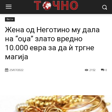
Почетна
Вести
Жена од Неготино му дала на “оџа” злато вредно
10.000 евра за...
Вести
Жена од Неготино му дала
на “оџа” злато вредно
10.000 евра за да ѝ тргне
магија
25/07/2022
2152
0
Facebook
Twitter
Pinterest
W