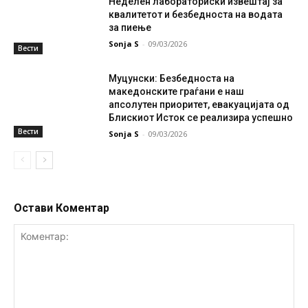
Неделен лабораториски извештај за
квалитетот и безбедноста на водата
за пиење
Sonja S
-
09/03/2026
Вести
Муцунски: Безбедноста на
македонските граѓани е наш
апсолутен приоритет, евакуацијата од
Блискиот Исток се реализира успешно
Вести
Sonja S
-
09/03/2026
Остави Коментар