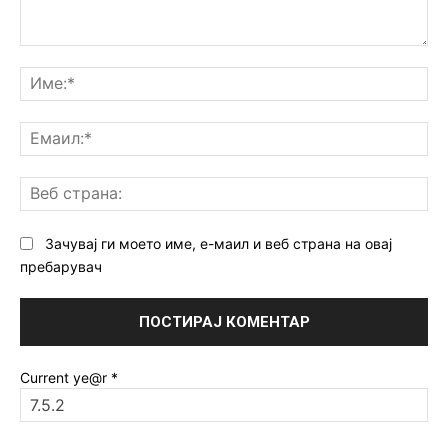
Коментар:
Им
Ем
Ве
ст
Зачувај ги моето име, е-маил и веб страна на овај
пребарувач
Current ye@r
*