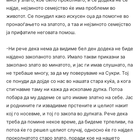
најде, нејзиното семејство ќе има проблеми во
животот. Се понудил како искусен оџа да помогне во
пронаоѓањето на златото, а таа и нејзиното семејство
ја прифатиле неговата помош.
-Ни рече дека нема да видиме бел ден додека не биде
најдено закопаното злато. Имало такви приказни за
закопано злато во минатото, и јас ги имав слушнато, па
не требаше многу, за да му поверуваме на Сукри. Тој
се понуди да дојде со нас во нашата стара куќа, а кога
стигнавме таму ни кажа да ископаме дупка. Потоа
побара да му дадеме се што имаме златно на себе. Јас
и роднините ги извадивме прстените и целиот накит
кој го носевме, и тој го закопа во дупката. Рече дека
треба да помине некое време, да бидеме трпеливи, па
потоа ќе го решел целиот случај, односно ќе го најдел
проколнатото старо злато, поради кое на нашето