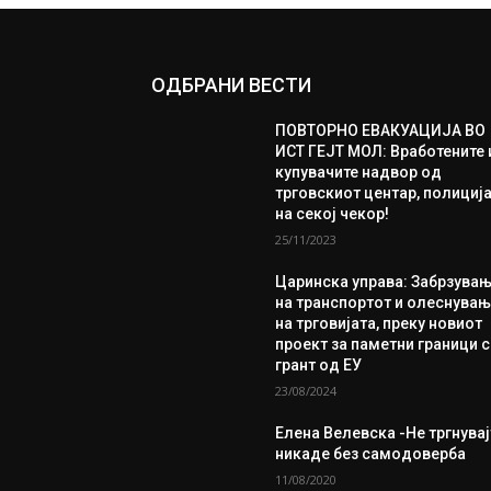
ОДБРАНИ ВЕСТИ
ПОВТОРНО ЕВАКУАЦИЈА ВО
ИСТ ГЕЈТ МОЛ: Вработените 
купувачите надвор од
трговскиот центар, полициј
на секој чекор!
25/11/2023
Царинска управа: Забрзува
на транспортот и олеснува
на трговијата, преку новиот
проект за паметни граници 
грант од ЕУ
23/08/2024
Елена Велевска -Не тргнувај
никаде без самодоверба
11/08/2020