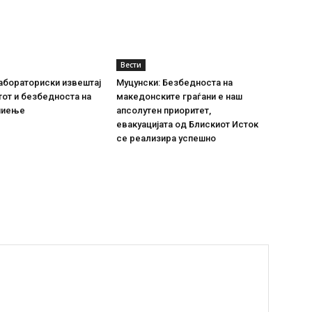
Вести
абораториски извештај
Муцунски: Безбедноста на
тот и безбедноста на
македонските граѓани е наш
пиење
апсолутен приоритет,
евакуацијата од Блискиот Исток
се реализира успешно