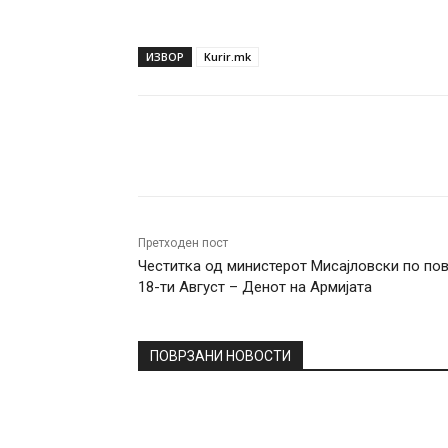
ИЗВОР
Kurir.mk
Facebook
Twitter
Pin
Претходен пост
Честитка од министерот Мисајловски по по
18-ти Август – Денот на Армијата
ПОВРЗАНИ НОВОСТИ