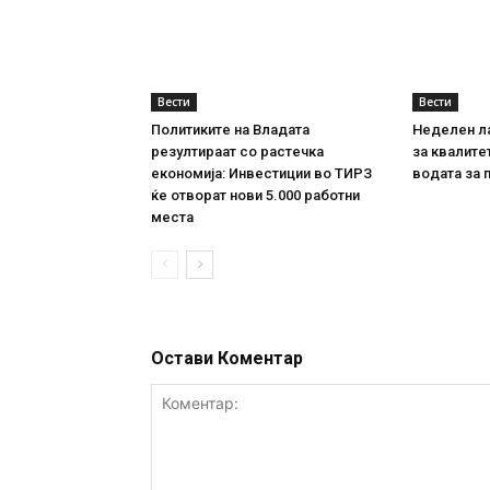
Вести
Вести
Политиките на Владата
Неделен л
резултираат со растечка
за квалите
економија: Инвестиции во ТИРЗ
водата за 
ќе отворат нови 5.000 работни
места
Остави Коментар