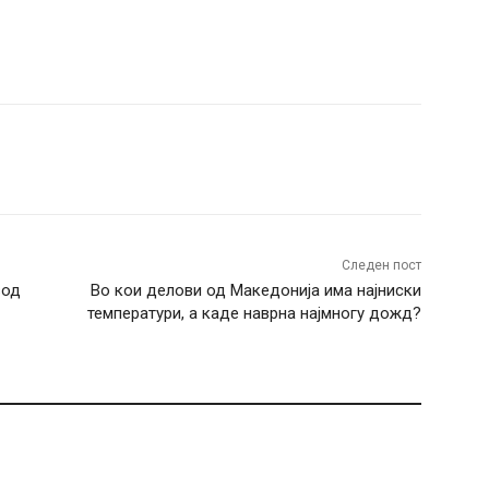
terest
WhatsApp
Следен пост
вод
Во кои делови од Македонија има најниски
температури, а каде наврна најмногу дожд?