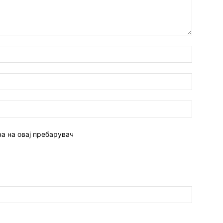
Име:*
Емаил:*
Веб
страна:
на на овај пребарувач