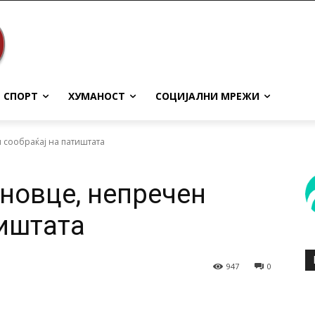
СПОРТ
ХУМАНОСТ
СОЦИЈАЛНИ МРЕЖИ
н сообраќај на патиштата
ановце, непречен
тиштата
947
0
terest
WhatsApp