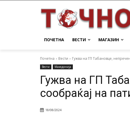
ПОЧЕТНА
ВЕСТИ
МАГАЗИН
Почетна
Вести
Гужва на ГП Табановце, непрече
Вести
Македонија
Гужва на ГП Таб
сообраќај на па
18/08/2024
Facebook
Twitter
Pin