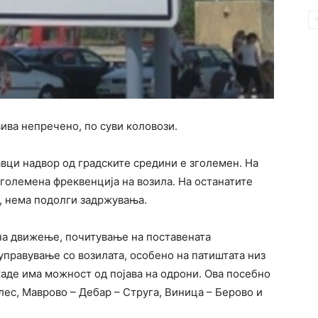
ива непречено, по cуви коловози.
авци надвор од градските средини е зголемен. На
зголемена фреквенција на возила. На останатите
, нема подолги задржувања.
а движење, почитување на поставената
управување со возилата, особено на патиштата низ
каде има можност од појава на одрони. Ова посебно
лес, Маврово – Дебар – Струга, Виница – Берово и