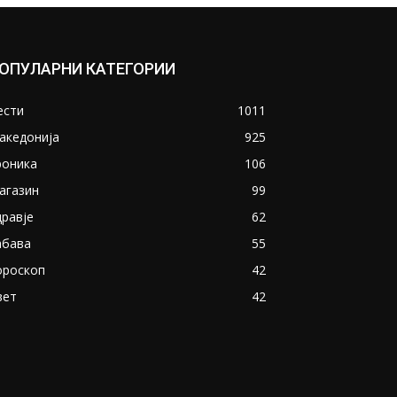
ОПУЛАРНИ КАТЕГОРИИ
ести
1011
акедонија
925
роника
106
агазин
99
дравје
62
абава
55
ороскоп
42
вет
42