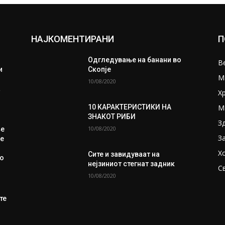
НАЈКОМЕНТИРАНИ
П
Одгледување на банани во
В
и
Скопје
М
10/08/2020
а
Х
М
10 КАРАКТЕРИСТИКИ НА
ЗНАКОТ РИБИ
З
10/08/2020
ње
З
ње
Х
Сите и завидуваат на
со
нејзиниот стегнат задник
С
10/08/2020
те