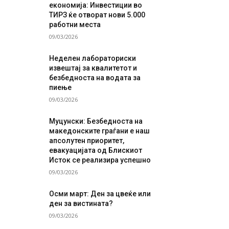
економија: Инвестиции во
ТИРЗ ќе отворат нови 5.000
работни места
09/03/2026
Неделен лабораториски
извештај за квалитетот и
безбедноста на водата за
пиење
09/03/2026
Муцунски: Безбедноста на
македонските граѓани е наш
апсолутен приоритет,
евакуацијата од Блискиот
Исток се реализира успешно
09/03/2026
Осми март: Ден за цвеќе или
ден за вистината?
09/03/2026