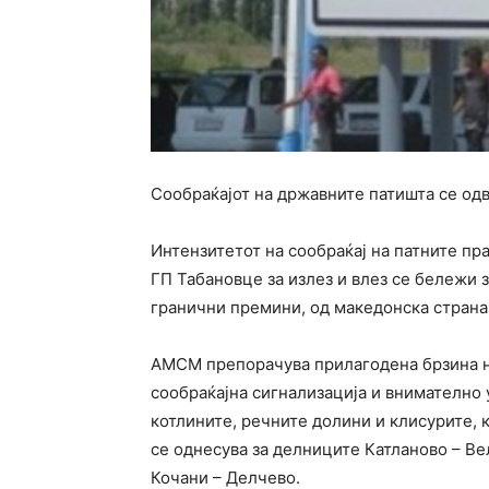
Сообраќајот на државните патишта се одв
Интензитетот на сообраќај на патните пр
ГП Табановце за излез и влез се бележи 
гранични премини, од македонска страна
АМСМ препорачува прилагодена брзина н
сообраќајна сигнализација и внимателно 
котлините, речните долини и клисурите, 
се однесува за делниците Катланово – Ве
Кочани – Делчево.