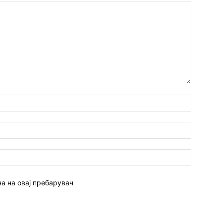
Име:*
Емаил:*
Веб
страна:
на на овај пребарувач