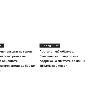
ed
Uncategorized
инспекторат на терен,
Порталот ин7 објавува:
 непочитување на
Стефковски со најголема
а основните
подршка на анкетите во ВМРО-
и производи од 500 до
ДПМНЕ за Скопје?
а