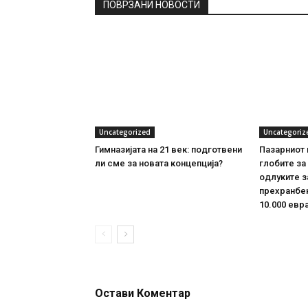
ПОВРЗАНИ НОВОСТИ
Uncategorized
Uncategoriz
Гимназијата на 21 век: подготвени
Пазарниот 
ли сме за новата концепција?
глобите за
одлуките з
прехранбен
10.000 евр
Остави Коментар