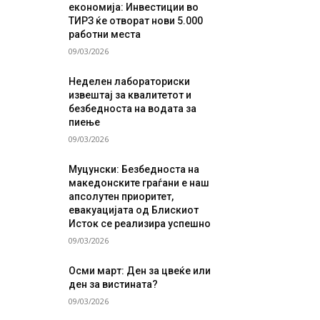
економија: Инвестиции во
ТИРЗ ќе отворат нови 5.000
работни места
09/03/2026
Неделен лабораториски
извештај за квалитетот и
безбедноста на водата за
пиење
09/03/2026
Муцунски: Безбедноста на
македонските граѓани е наш
апсолутен приоритет,
евакуацијата од Блискиот
Исток се реализира успешно
09/03/2026
Осми март: Ден за цвеќе или
ден за вистината?
09/03/2026