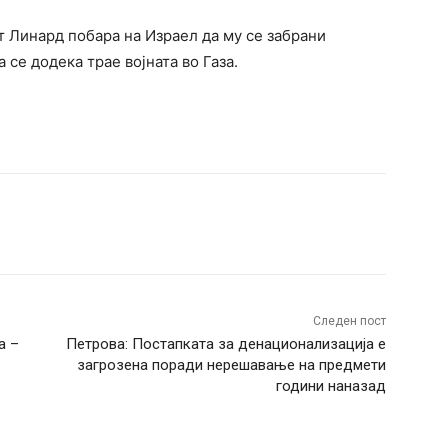
т Линард побара на Израел да му се забрани
 се додека трае војната во Газа.
terest
WhatsApp
Следен пост
а –
Петрова: Постапката за денационализација е
загрозена поради нерешавање на предмети
години наназад