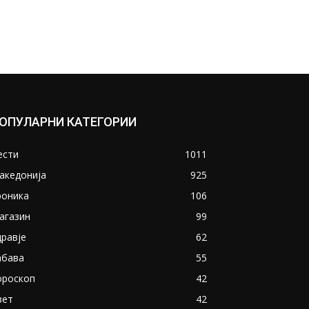
ОПУЛАРНИ КАТЕГОРИИ
ести
1011
акедонија
925
роника
106
агазин
99
дравје
62
абава
55
ороскоп
42
вет
42