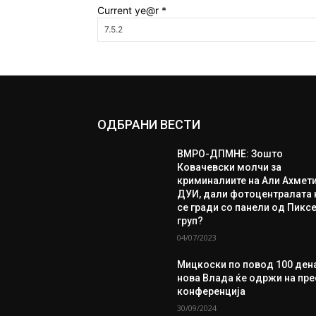
Current ye@r
*
ОДБРАНИ ВЕСТИ
ВМРО-ДПМНЕ: Зошто
Ковачевски молчи за
криминалиите на Али Ахмети
ДУИ, дали фотоцентралата 
се гради со панели од Пикс
груп?
04/07/2023
Мицкоски по повод 100 ден
нова Влада ќе одржи на пре
конференција
30/09/2024