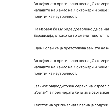
За нејзината оригинална песна „Октомвр
нападите на Хамас на 7 октомври и беше
политичка неутралност.
На Израел ќе му биде дозволено да се на
Евровизија, откако ќе го смени текстот, 
Еден Голан ќе ја претставува земјата на н
За нејзината оригинална песна „Октомвр
нападите на Хамас на 7 октомври и беше
политичка неутралност.
Јавниот радиодифузен сервис на Израел с
„Ураган“, а премиерата ќе ја има овој вике
Текстот на оригиналната песна ја содржи 