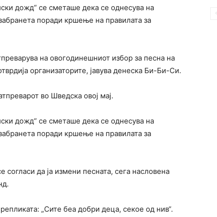
иски дожд“ се сметаше дека се однесува на
 забранета поради кршење на правилата за
тпреварува на овогодинешниот избор за песна на
потврдија организаторите, јавува денеска Би-Би-Си.
атпреварот во Шведска овој мај.
иски дожд“ се сметаше дека се однесува на
 забранета поради кршење на правилата за
е согласи да ја измени песната, сега насловена
нд.
репликата: „Сите беа добри деца, секое од нив“.