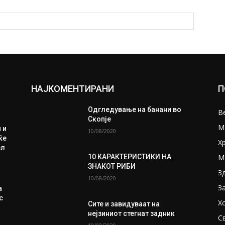
НАЈКОМЕНТИРАНИ
П
Одгледување на банани во
В
Скопје
М
 и
10/08/2020
ќе
Х
ел
М
10 КАРАКТЕРИСТИКИ НА
ЗНАКОТ РИБИ
З
10/08/2020
З
а
с
Х
Сите и завидуваат на
нејзиниот стегнат задник
С