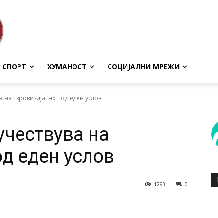
СПОРТ
ХУМАНОСТ
СОЦИЈАЛНИ МРЕЖИ
а на Евровизија, но под еден услов
учествува на
од еден услов
1293
0
terest
WhatsApp