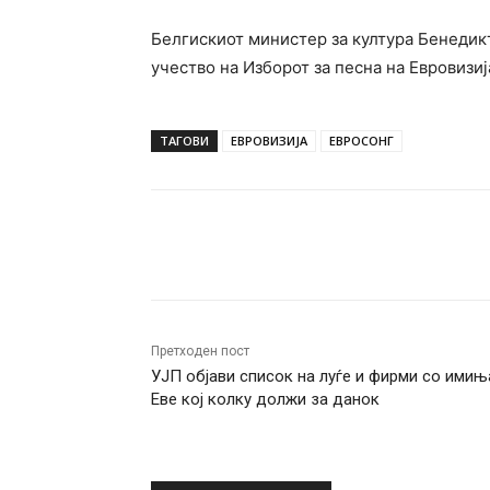
Белгискиот министер за култура Бенедик
учество на Изборот за песна на Евровизија
ТАГОВИ
ЕВРОВИЗИЈА
ЕВРОСОНГ
Facebook
Twitter
Pin
Претходен пост
УЈП објави список на луѓе и фирми со имињ
Еве кој колку должи за данок