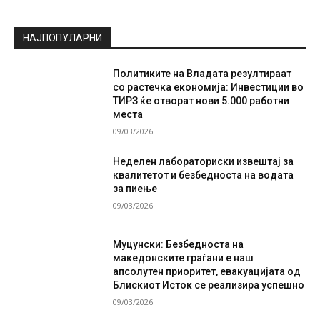
НАЈПОПУЛАРНИ
Политиките на Владата резултираат
со растечка економија: Инвестиции во
ТИРЗ ќе отворат нови 5.000 работни
места
09/03/2026
Неделен лабораториски извештај за
квалитетот и безбедноста на водата
за пиење
09/03/2026
Муцунски: Безбедноста на
македонските граѓани е наш
апсолутен приоритет, евакуацијата од
Блискиот Исток се реализира успешно
09/03/2026