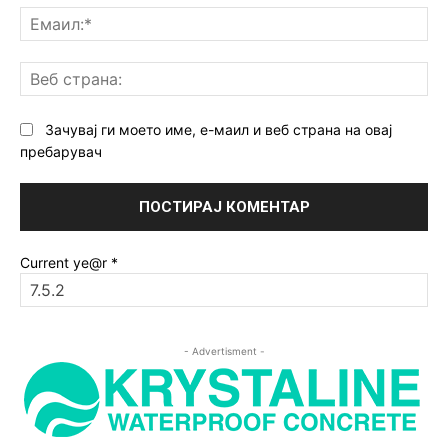
Ем
Ве
ст
Зачувај ги моето име, е-маил и веб страна на овај
пребарувач
Current ye@r
*
- Advertisment -