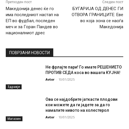
Претходен пост
Следен пост
Македонија денес ќе го
БУГАРИЈА ОД ДЕНЕС ГИ
има последниот настап на
ОТВОРА ГРАНИЦИТЕ: Еве
ЕП во фудбал, последен
во која зона се наоѓа
меч и за Горан Пандев во
Македонија
националниот дрес
ПОВРЗАНИ НОВОСТИ
Не фрлајте пари! Го имате РЕШЕНИЕТО
ПРОТИВ СЕДА коса во вашата КУЈНА!
Avtor
-
10/01/2025
Здравје
Ова се најдобрите јаткасти плодови
кои можете да ги јадете за да го
намалите нивото на холестерол
Avtor
-
10/01/2025
Магазин