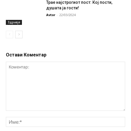
Трае најстрогиот пост: Кој пости,
душата ја гости!
Avtor
-
22/03/2024
Здравје
Остави Коментар
Коментар:
Им