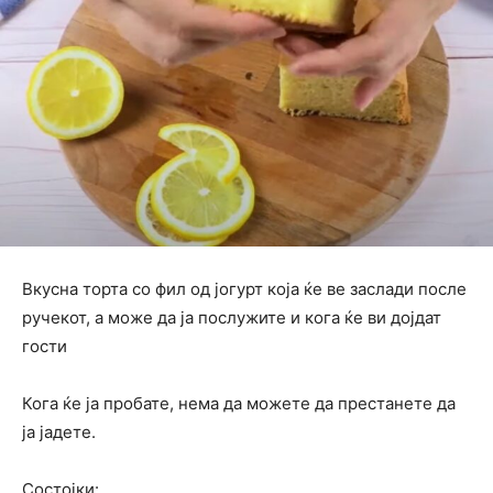
Вкусна торта со фил од јогурт која ќе ве заслади после
ручекот, а може да ја послужите и кога ќе ви дојдат
гости
Кога ќе ја пробате, нема да можете да престанете да
ја јадете.
Состојки: