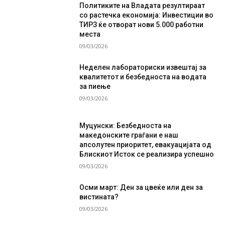
Политиките на Владата резултираат
со растечка економија: Инвестиции во
ТИРЗ ќе отворат нови 5.000 работни
места
09/03/2026
Неделен лабораториски извештај за
квалитетот и безбедноста на водата
за пиење
09/03/2026
Муцунски: Безбедноста на
македонските граѓани е наш
апсолутен приоритет, евакуацијата од
Блискиот Исток се реализира успешно
09/03/2026
Осми март: Ден за цвеќе или ден за
вистината?
09/03/2026