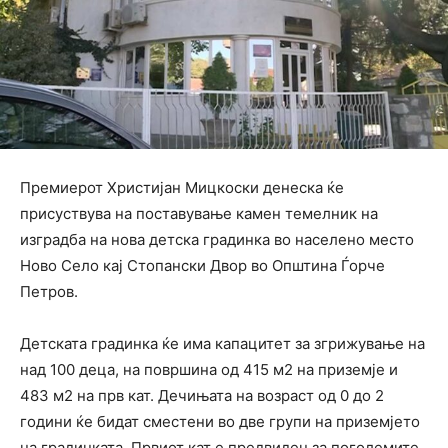
Премиерот Христијан Мицкоски денеска ќе
присуствува на поставување камен темелник на
изградба на нова детска градинка во населено место
Ново Село кај Стопански Двор во Општина Ѓорче
Петров.
Детската градинка ќе има капацитет за згрижување на
над 100 деца, на површина од 415 м2 на приземје и
483 м2 на прв кат. Дечињата на возраст од 0 до 2
години ќе бидат сместени во две групи на приземјето
на градинката. Првиот кат е предвиден за поголемите