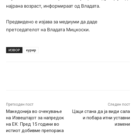
најрана возраст, информираат од Владата.
Предвидено е изјава за медиуми да даде
претседателот на Владата Мицкоски.
ИЗВОР
курир
Facebook
Twitter
Pinterest
W
Претходен пост
Следен пост
Македонија во очекување
Цаци стана да ја види сала
на Извештајот за напредок
и побара итни уставни
на ЕК: Пред 15 години во
измени
истиот добивме препорака