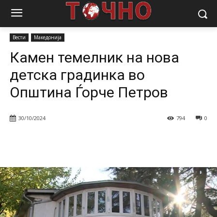
Почетна
Вести
Камен темелник на нова детска градинка во
Општина Ѓорче Петров
Вести
Македонија
Камен темелник на нова
детска градинка во
Општина Ѓорче Петров
30/10/2024
794
0
Facebook
Twitter
Pinterest
W