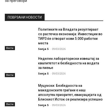
за преговори
ПОВРЗАНИ НОВОСТИ
Политиките на Владата резултираат
со растечка економија: Инвестиции во
ТИРЗ ќе отворат нови 5.000 работни
места
Вести
Sonja S
-
09/03/2026
Неделен лабораториски извештај за
квалитетот и безбедноста на водата
за пиење
Sonja S
-
09/03/2026
Вести
Муцунски: Безбедноста на
македонските граѓани е наш
апсолутен приоритет, евакуацијата од
Блискиот Исток се реализира успешно
Вести
Sonja S
-
09/03/2026