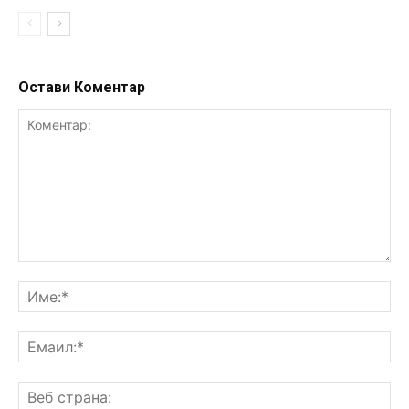
Остави Коментар
Коментар:
Им
Ем
Ве