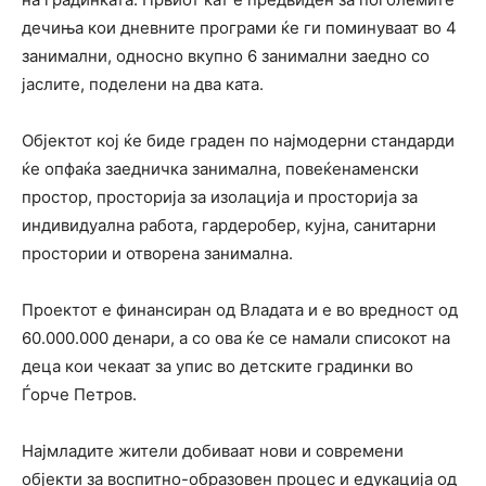
дечиња кои дневните програми ќе ги поминуваат во 4
занимални, односно вкупно 6 занимални заедно со
јаслите, поделени на два ката.
Објектот кој ќе биде граден по најмодерни стандарди
ќе опфаќа заедничка занимална, повеќенаменски
простор, просторија за изолација и просторија за
индивидуална работа, гардеробер, кујна, санитарни
простории и отворена занимална.
Проектот е финансиран од Владата и е во вредност од
60.000.000 денари, а со ова ќе се намали списокот на
деца кои чекаат за упис во детските градинки во
Ѓорче Петров.
Најмладите жители добиваат нови и современи
објекти за воспитно-образовен процес и едукација од