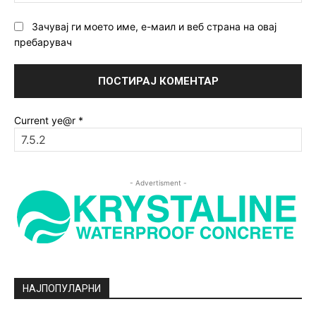
ст
Зачувај ги моето име, е-маил и веб страна на овај
пребарувач
Current ye@r
*
- Advertisment -
НАЈПОПУЛАРНИ