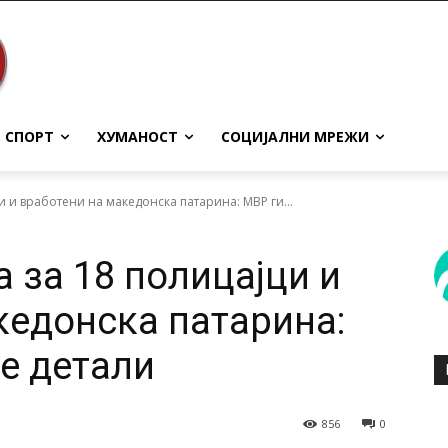
СПОРТ
ХУМАНОСТ
СОЦИЈАЛНИ МРЕЖИ
и и вработени на македонска патарина: МВР ги...
 за 18 полицајци и
кедонска патарина:
е детали
856
0