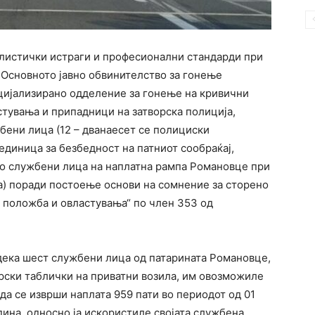
листички истраги и професионални стандарди при
 Основното јавно обвинителство за гонење
цијализирано одделение за гонење на кривични
стувања и припадници на затворска полиција,
бени лица (12 – дванаесет се полициски
диница за безбедност на патниот сообраќај,
ко службени лица на наплатна рампа Романовце при
а) поради постоење основи на сомнение за сторено
 положба и овластувања“ по член 353 од
дека шест службени лица од патарината Романовце,
арски таблички на приватни возила, им овозможиле
а се изврши наплата 959 пати во периодот од 01
дина, односно ја искористиле својата службена