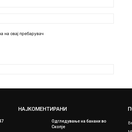
Емаил:*
Веб
страна:
на на овај пребарувач
НАЈКОМЕНТИРАНИ
П
47
Одгледување на банани во
В
Скопје
М