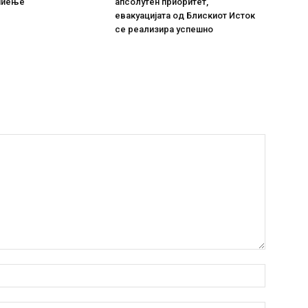
пиење
апсолутен приоритет,
евакуацијата од Блискиот Исток
се реализира успешно
Име:*