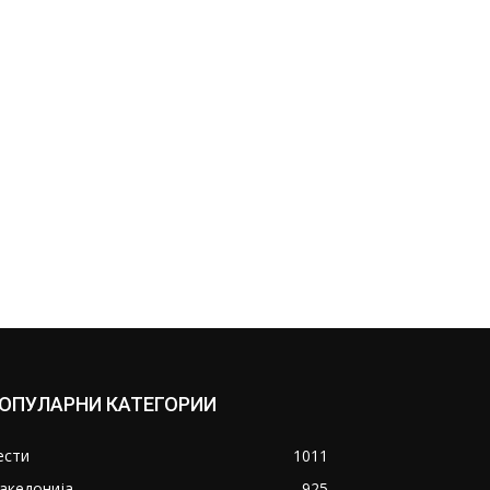
ОПУЛАРНИ КАТЕГОРИИ
ести
1011
акедонија
925