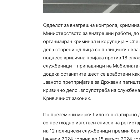
Одделот за внатрешна контрола, кримина
Министерството за внатрешни работи, до
организиран криминал и корупција – Спе
дела сторени од лица со полициски овла
поднесе кривична пријава против 18 служ
службеници – припадници на Мобилната е
додека останатите шест се вработени ка
Јавното претпријатие за Државни патишт
кривично дело „злоупотреба на службена
Кривичниот законик.
По преземени мерки било констатирано 
со претходно изготвен список на регист
на 12 полициски службеници премин без д
јануари 2024 година до 15 август 2024 го