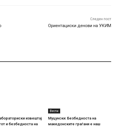
Следен пост
р
Ориентациски денови на УКИМ
Вести
абораториски извештај
Муцунски: Безбедноста на
тот и безбедноста на
македонските граѓани е наш