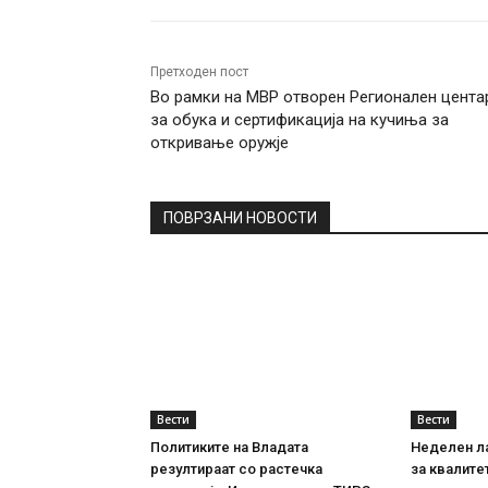
Претходен пост
Во рамки на МВР отворен Регионален цента
за обука и сертификација на кучиња за
откривање оружје
ПОВРЗАНИ НОВОСТИ
Вести
Вести
Политиките на Владата
Неделен л
резултираат со растечка
за квалите