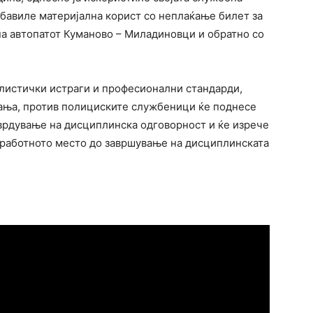
бавиле материјална корист со неплаќање билет за
а автопатот Куманово – Миладиновци и обратно со
листички истраги и професионални стандарди,
ања, против полициските службеници ќе поднесе
тврдување на дисциплинска одговорност и ќе изрече
 работното место до завршување на дисциплинската