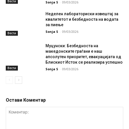
Вести
Sonja S
-
09/03/2026
Неделен лабораториски извештај за
квалитетот и безбедноста на водата
за пиење
Sonja S
-
09/03/2026
Вести
Муцунски: Безбедноста на
македонските граѓани е наш
апсолутен приоритет, евакуацијата од
Блискиот Исток се реализира успешно
Вести
Sonja S
-
09/03/2026
Остави Коментар