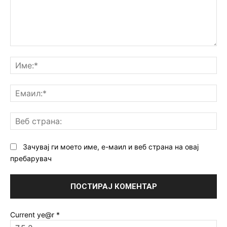
Коментар:
Им
Ем
Ве
ст
Зачувај ги моето име, е-маил и веб страна на овај
пребарувач
Current ye@r
*