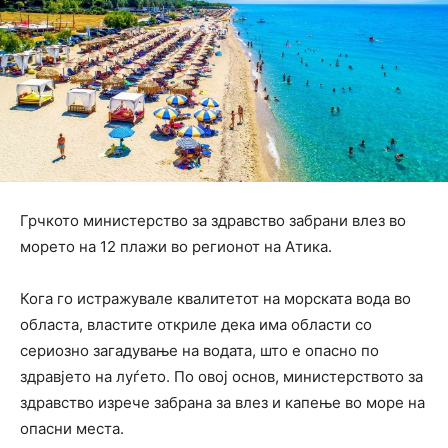
Грчкото министерство за здравство забрани влез во
морето на 12 плажи во регионот на Атика.
Кога го истражувале квалитетот на морската вода во
областа, властите откриле дека има области со
сериозно загадување на водата, што е опасно по
здравјето на луѓето. По овој основ, министерството за
здравство изрече забрана за влез и капење во море на
опасни места.