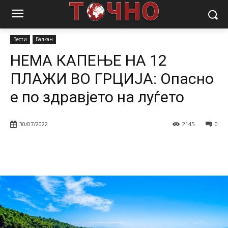
Почетна
Вести
Балкан
НЕМА КАПЕЊЕ НА 12 ПЛАЖИ ВО ГРЦИЈА:
Опасно е по здравјето на...
Вести
Балкан
НЕМА КАПЕЊЕ НА 12
ПЛАЖИ ВО ГРЦИЈА: Опасно
е по здравјето на луѓето
30/07/2022
2145
0
Facebook
Twitter
Pinterest
W