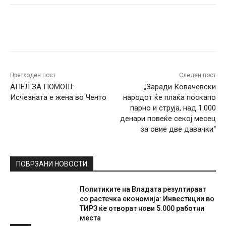
Facebook
Twitter
Pinterest
W
Претходен пост
Следен пост
АПЕЛ ЗА ПОМОШ:
„Заради Ковачевски
Исчезната е жена во Ченто
народот ќе плаќа поскапо
парно и струја, над 1.000
денари повеќе секој месец
за овие две давачки“
ПОВРЗАНИ НОВОСТИ
Политиките на Владата резултираат
со растечка економија: Инвестиции во
ТИРЗ ќе отворат нови 5.000 работни
места