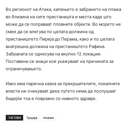
Во регионот на Атика, капењето е забрането на плажа
во близина на сите пристаништа и места каде што
може да се поправаат пловните објекти. Во морето не
смее да се влегува по целата должина од
пристаништето Пиреја до Перама, како и по целата
внатрешна должина на пристаништето Рафина.
Забраната се однесува на вкупно 12 локации.
Поставени се знаци кои укажуваат на причината за
ограничувањето.
Иако има парична казна за прекршителите, локалните
власти не очекуваат дека луѓето нема да послушаат
бидејќи тоа е поврзано со нивното здравје.
ТАГОВИ
Грција
плажи