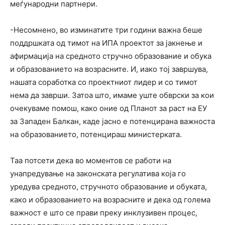
меѓународни партнери.
-Несомнено, во изминатите три години важна беше
поддршката од тимот на ИПА проектот за јакнење и
афирмација на средното стручно образование и обука
и образованието на возрасните. И, иако тој завршува,
нашата соработка со проектниот лидер и со тимот
нема да заврши. Затоа што, имаме уште обврски за кои
очекуваме помош, како оние од Планот за раст на ЕУ
за Западен Балкан, каде јасно е потенцирана важноста
на образованието, потенцираш министерката.
Таа потсети дека во моментов се работи на
унапредување на законската регулатива која го
уредува средното, стручното образование и обуката,
како и образованието на возрасните и дека од голема
важност е што се прави преку инклузивен процес,