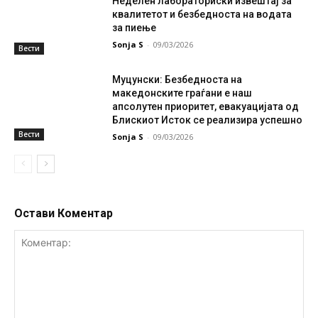
Неделен лабораториски извештај за
квалитетот и безбедноста на водата
за пиење
Sonja S
-
09/03/2026
Вести
Муцунски: Безбедноста на
македонските граѓани е наш
апсолутен приоритет, евакуацијата од
Блискиот Исток се реализира успешно
Вести
Sonja S
-
09/03/2026
Остави Коментар