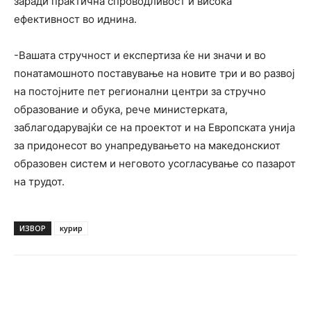
заради практична спроводливост и висока
ефективност во иднина.
-Вашата стручност и експертиза ќе ни значи и во
понатамошното поставување на новите три и во развој
на постојните пет регионални центри за стручно
образование и обука, рече министерката,
заблагодарувајќи се на проектот и на Европската унија
за придонесот во унапредувањето на македонскиот
образовен систем и неговото усогласување со пазарот
на трудот.
ИЗВОР
курир
Facebook
Twitter
Pinterest
W