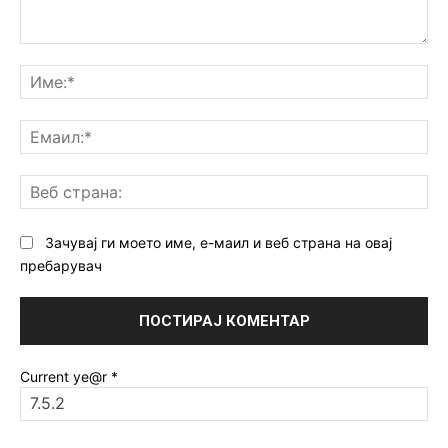
Коментар:
Им
Ем
Ве
ст
Зачувај ги моето име, е-маил и веб страна на овај
пребарувач
Current ye@r
*