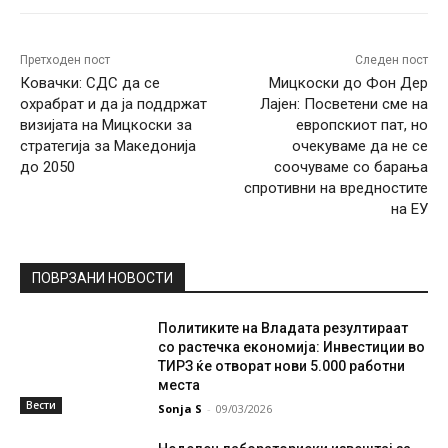
Претходен пост
Следен пост
Ковачки: СДС да се
Мицкоски до Фон Дер
охрабрат и да ја поддржат
Лајен: Посветени сме на
визијата на Мицкоски за
европскиот пат, но
стратегија за Македонија
очекуваме да не се
до 2050
соочуваме со барања
спротивни на вредностите
на ЕУ
ПОВРЗАНИ НОВОСТИ
Политиките на Владата резултираат
со растечка економија: Инвестиции во
ТИРЗ ќе отворат нови 5.000 работни
места
Вести
Sonja S
-
09/03/2026