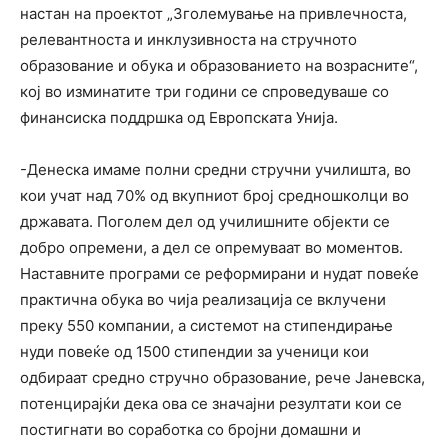
настан на проектот „Зголемување на привлечноста,
релевантноста и инклузивноста на стручното
образование и обука и образованието на возрасните“,
кој во изминатите три години се спроведуваше со
финансиска поддршка од Европската Унија.
-Денеска имаме полни средни стручни училишта, во
кои учат над 70% од вкупниот број средношколци во
државата. Поголем дел од училишните објекти се
добро опремени, а дел се опремуваат во моментов.
Наставните програми се реформирани и нудат повеќе
практична обука во чија реализација се вклучени
преку 550 компании, а системот на стипендирање
нуди повеќе од 1500 стипендии за ученици кои
одбираат средно стручно образование, рече Јаневска,
потенцирајќи дека ова се значајни резултати кои се
постигнати во соработка со бројни домашни и