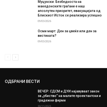
Муцунски: Безбедноста на
македонските граѓани е наш
апсолутен приоритет, евакуацијата од
Блискиот Исток се реализира успешно
09/03/2026
Осми март: Ден за цвеќе или ден за
вистината?
09/03/2026
ОДБРАНИ ВЕСТИ
ВЕЧЕР: СДСМ и ДУИ најавуваат закон
за „убиство“ на малите проектантски и
градежни фирми
30/11/2023