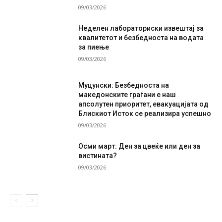
09/03/2026
Неделен лабораториски извештај за
квалитетот и безбедноста на водата
за пиење
09/03/2026
Муцунски: Безбедноста на
македонските граѓани е наш
апсолутен приоритет, евакуацијата од
Блискиот Исток се реализира успешно
09/03/2026
Осми март: Ден за цвеќе или ден за
вистината?
09/03/2026