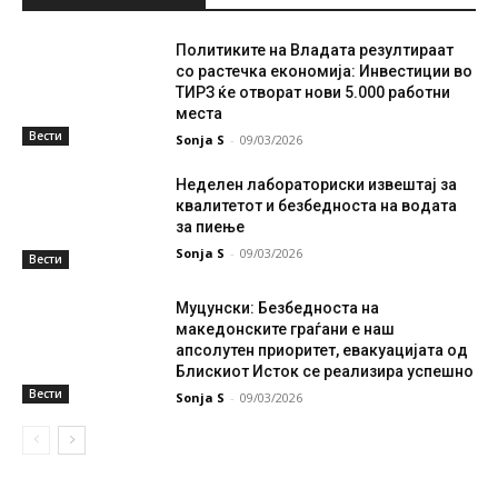
Политиките на Владата резултираат
со растечка економија: Инвестиции во
ТИРЗ ќе отворат нови 5.000 работни
места
Вести
Sonja S
-
09/03/2026
Неделен лабораториски извештај за
квалитетот и безбедноста на водата
за пиење
Sonja S
-
09/03/2026
Вести
Муцунски: Безбедноста на
македонските граѓани е наш
апсолутен приоритет, евакуацијата од
Блискиот Исток се реализира успешно
Вести
Sonja S
-
09/03/2026