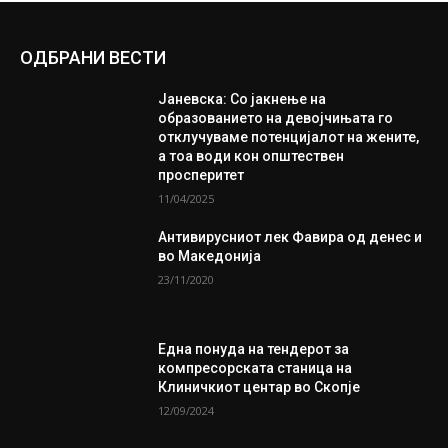
ОДБРАНИ ВЕСТИ
Јаневска: Со јакнење на
образованието на девојчињата го
отклучуваме потенцијалот на жените,
а тоа води кон општествен
просперитет
11/04/2025
Антивирусниот лек Фавира од денес и
во Македонија
23/11/2020
Една понуда на тендерот за
компресорската станица на
Клиничкиот центар во Скопје
12/09/2024