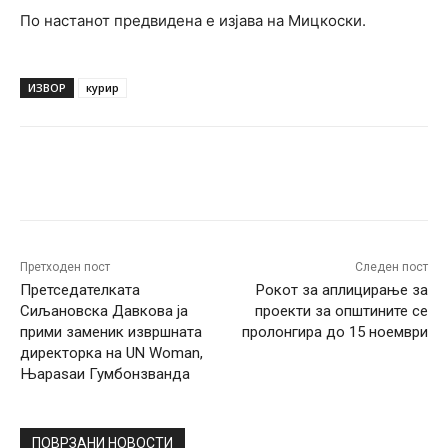
По настанот предвидена е изјава на Мицкоски.
ИЗВОР
курир
Facebook
Twitter
Pinterest
W
Претходен пост
Следен пост
Претседателката
Рокот за аплицирање за
Сиљановска Давкова ја
проекти за општините се
прими заменик извршната
пролонгира до 15 ноември
директорка на UN Woman,
Њараѕаи Гумбонзванда
ПОВРЗАНИ НОВОСТИ