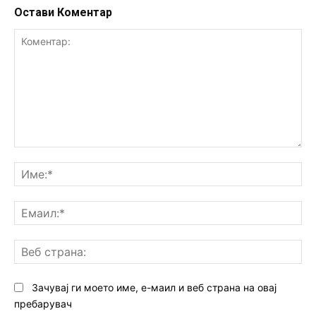
Остави Коментар
Коментар:
Им
Ем
Ве
ст
Зачувај ги моето име, е-маил и веб страна на овај
пребарувач