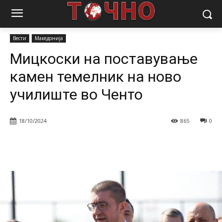
Почетна
Вести
Мицкоски на поставување камен темелник на
ново училиште во Ченто
Вести
Македонија
Мицкоски на поставување
камен темелник на ново
училиште во Ченто
18/10/2024
865
0
Facebook
Twitter
Pinterest
W