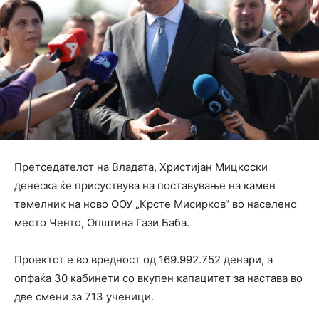
Претседателот на Владата, Христијан Мицкоски
денеска ќе присуствува на поставување на камен
темелник на ново ООУ „Крсте Мисирков“ во населено
место Ченто, Општина Гази Баба.
Проектот е во вредност од 169.992.752 денари, а
опфаќа 30 кабинети со вкупен капацитет за настава во
две смени за 713 ученици.