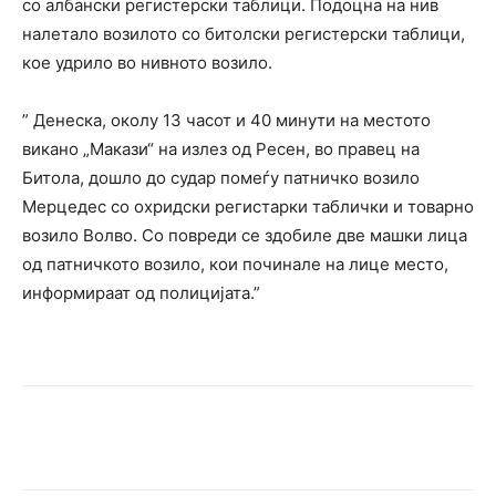
со албански регистерски таблици. Подоцна на нив
налетало возилото со битолски регистерски таблици,
кое удрило во нивното возило.
” Денеска, околу 13 часот и 40 минути на местото
викано „Макази“ на излез од Ресен, во правец на
Битола, дошло до судар помеѓу патничко возило
Мерцедес со охридски регистарки таблички и товарно
возило Волво. Со повреди се здобиле две машки лица
од патничкото возило, кои починале на лице место,
информираат од полицијата.”
Facebook
Twitter
Pinterest
W