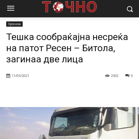
Почетна
Вести
Хроника
Тешка сообраќајна несреќа на патот
Ресен – Битола, загинаа две лица
Хроника
Тешка сообраќајна несреќа
на патот Ресен – Битола,
загинаа две лица
11/03/2021
2302
0
Facebook
Twitter
Pinterest
W