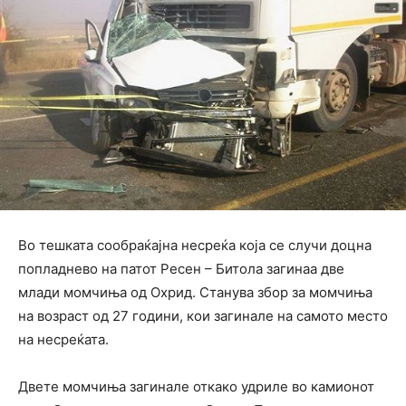
Во тешката сообраќајна несреќа која се случи доцна
попладнево на патот Ресен – Битола загинаа две
млади момчиња од Охрид. Станува збор за момчиња
на возраст од 27 години, кои загинале на самото место
на несреќата.
Двете момчиња загинале откако удриле во камионот