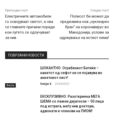
Претходен пост
Следен пост
Електричните автомобили
Пописот би можел да
го освојуваат светот, а ова
предизвика нов „нуклеарен
се главните причини поради
бран“ на коронавирус во
кои луѓето се одлучуваат
Македонија, услови за
за нив
одржување на истиот нема!
ПОВРЗАНИ НОВОСТИ
ШОКАНТНО: Ограбениот Битиќи –
накитот од сефот не се појавува во
анкетниот лист!
Sonja S
-
23/04/2025
Вести
ЕКСКЛУЗИВНО: Разоткриена МЕГА
ШЕМА со лажни дијагнози – 50 лица
под истрага, меѓу нив доктори,
адвокати и членови на ПИОМ!