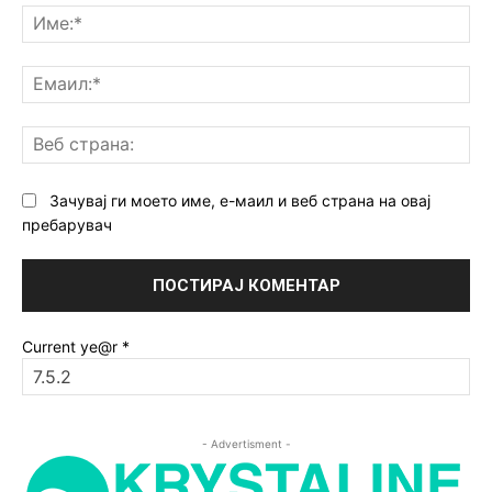
Им
Ем
Ве
ст
Зачувај ги моето име, е-маил и веб страна на овај
пребарувач
Current ye@r
*
- Advertisment -