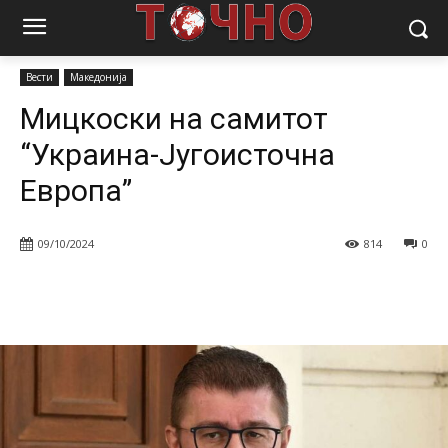
Почетна
Вести
Мицкоски на самитот “Украина-Југоисточна
Европа”
Вести
Македонија
Мицкоски на самитот
“Украина-Југоисточна
Европа”
09/10/2024
814
0
Facebook
Twitter
Pinterest
W