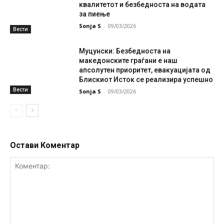
квалитетот и безбедноста на водата
за пиење
Sonja S
-
09/03/2026
Вести
Муцунски: Безбедноста на
македонските граѓани е наш
апсолутен приоритет, евакуацијата од
Блискиот Исток се реализира успешно
Вести
Sonja S
-
09/03/2026
Остави Коментар