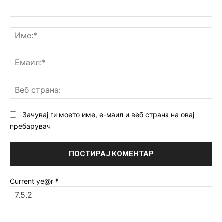
Коментар:
Им
Ем
Ве
ст
Зачувај ги моето име, е-маил и веб страна на овај
пребарувач
Current ye@r
*