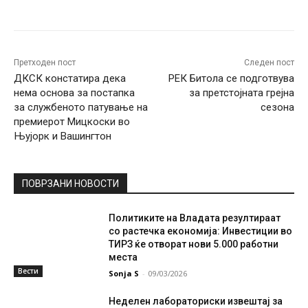
Facebook
Twitter
Pinterest
W
Претходен пост
Следен пост
ДКСК констатира дека
РЕК Битола се подготвува
нема основа за постапка
за претстојната грејна
за службеното патување на
сезона
премиерот Мицкоски во
Њујорк и Вашингтон
ПОВРЗАНИ НОВОСТИ
Политиките на Владата резултираат
со растечка економија: Инвестиции во
ТИРЗ ќе отворат нови 5.000 работни
места
Вести
Sonja S
-
09/03/2026
Неделен лабораториски извештај за