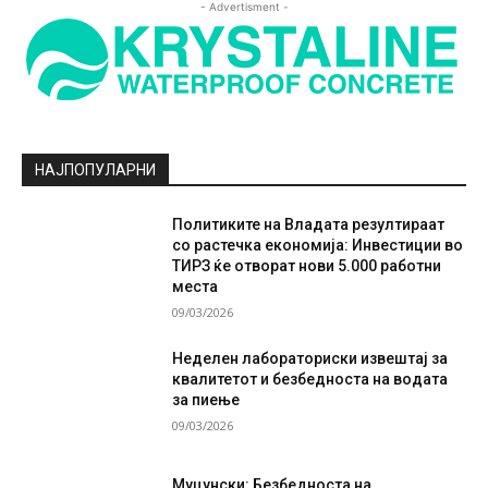
- Advertisment -
НАЈПОПУЛАРНИ
Политиките на Владата резултираат
со растечка економија: Инвестиции во
ТИРЗ ќе отворат нови 5.000 работни
места
09/03/2026
Неделен лабораториски извештај за
квалитетот и безбедноста на водата
за пиење
09/03/2026
Муцунски: Безбедноста на