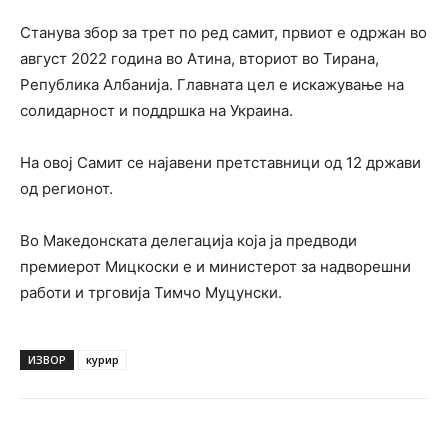
Станува збор за трет по ред самит, првиот е одржан во
август 2022 година во Атина, вториот во Тирана,
Република Албанија. Главната цел е искажување на
солидарност и поддршка на Украина.
На овој Самит се најавени претставници од 12 држави
од регионот.
Во Македонската делегација која ја предводи
премиерот Мицкоски е и министерот за надворешни
работи и трговија Тимчо Муцунски.
ИЗВОР
курир