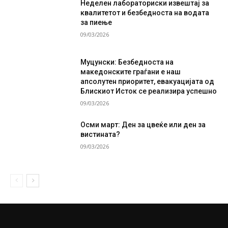
Неделен лабораториски извештај за
квалитетот и безбедноста на водата
за пиење
09/03/2026
Муцунски: Безбедноста на
македонските граѓани е наш
апсолутен приоритет, евакуацијата од
Блискиот Исток се реализира успешно
09/03/2026
Осми март: Ден за цвеќе или ден за
вистината?
09/03/2026