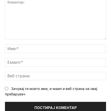
Коментар:
Им
Ем
Ве
ст
Зачувај ги моето име, е-маил и веб страна на овај
пребарувач