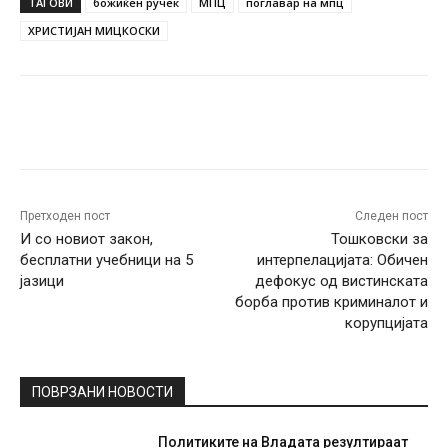
ТАГОВИ
божиќен ручек
МПЦ
поглавар на мпц
ХРИСТИЈАН МИЦКОСКИ
Facebook
Twitter
Pinterest
W
Претходен пост
Следен пост
И со новиот закон,
Тошковски за
бесплатни учебници на 5
интерпелацијата: Обичен
јазици
дефокус од вистинската
борба против криминалот и
корупцијата
ПОВРЗАНИ НОВОСТИ
Политиките на Владата резултираат