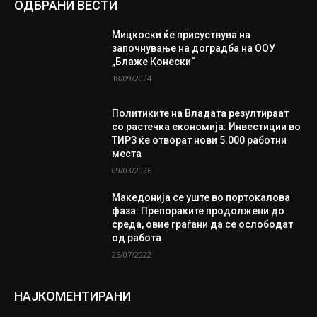
ОДБРАНИ ВЕСТИ
Мицкоски ќе присуствува на
започнување на доградба на ООУ
„Блаже Конески“
18/09/2024
Политиките на Владата резултираат
со растечка економија: Инвестиции во
ТИРЗ ќе отворат нови 5.000 работни
места
09/03/2026
Македонија се уште во портокалова
фаза: Препораките продолжени до
среда, овие граѓани да се ослободат
од работа
25/07/2022
НАЈКОМЕНТИРАНИ