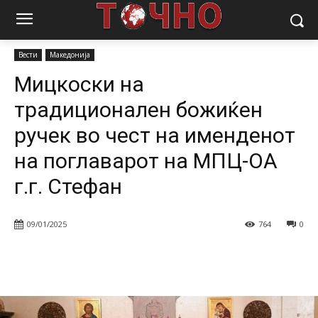
Почетна
Вести
Мицкоски на традиционален божиќен ручек во
чест на именденот на поглаварот на...
Вести
Македонија
Мицкоски на
традиционален божиќен
ручек во чест на именденот
на поглаварот на МПЦ-ОА
г.г. Стефан
09/01/2025
764
0
Facebook
Twitter
Pinterest
W