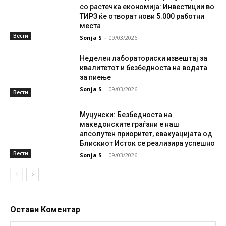
со растечка економија: Инвестиции во
ТИРЗ ќе отворат нови 5.000 работни
места
Вести
Sonja S
-
09/03/2026
Неделен лабораториски извештај за
квалитетот и безбедноста на водата
за пиење
Sonja S
-
09/03/2026
Вести
Муцунски: Безбедноста на
македонските граѓани е наш
апсолутен приоритет, евакуацијата од
Блискиот Исток се реализира успешно
Вести
Sonja S
-
09/03/2026
Остави Коментар