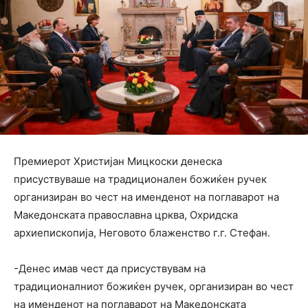
Премиерот Христијан Мицкоски денеска
присуствуваше на традиционален божиќен ручек
организиран во чест на именденот на поглаварот на
Македонската православна црква, Охридска
архиепископија, Неговото блаженство г.г. Стефан.
-Денес имав чест да присуствувам на
традиционалниот божиќен ручек, организиран во чест
на именденот на поглаварот на Македонската